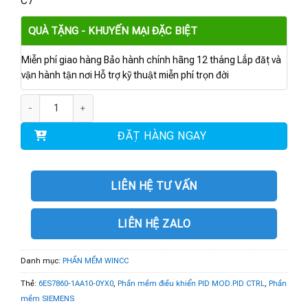
C7
QUÀ TẶNG - KHUYẾN MẠI ĐẶC BIỆT
Miễn phí giao hàng Bảo hành chính hãng 12 tháng Lắp đặt và
vận hành tận nơi Hỗ trợ kỹ thuật miễn phí trọn đời
6ES7860-1AA10-0YX0 | Phần mềm PID MOD.PID CTRL, FB V5.1 số lượng
ĐẶT HÀNG NGAY
LIÊN HỆ TƯ VẤN
LIÊN HỆ ZALO
Danh mục:
PHẦN MỀM WINCC
Thẻ:
6ES7860-1AA10-0YX0
,
Phần mềm điều khiển PID MOD.PID CTRL
,
Phần
mềm SIEMENS