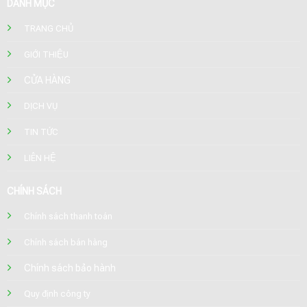
DANH MỤC
TRANG CHỦ
GIỚI THIỆU
CỬA HÀNG
DỊCH VỤ
TIN TỨC
LIÊN HỆ
CHÍNH SÁCH
Chính sách thanh toán
Chính sách bán hàng
Chính sách bảo hành
Quy định công ty