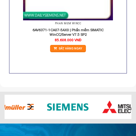
PHẦN MỀM WINCC
IC WinCC
6AV6371-1CA07-5AX0 | Phần mềm SIMATIC
gs
WinCC/Server V7.5 SP2
85.608.000
VNĐ
ĐẶT HÀNG NGAY