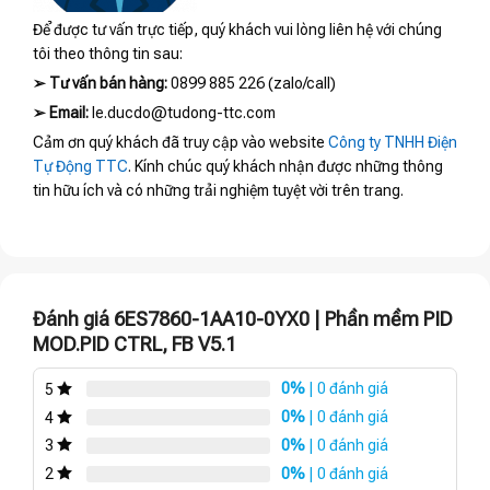
Để được tư vấn trực tiếp, quý khách vui lòng liên hệ với chúng
tôi theo thông tin sau:
➢
Tư vấn bán hàng:
0899 885 226 (zalo/call)
➢
Email:
le.ducdo@tudong-ttc.com
Cảm ơn quý khách đã truy cập vào website
Công ty TNHH Điện
Tự Động TTC
. Kính chúc quý khách nhận được những thông
tin hữu ích và có những trải nghiệm tuyệt vời trên trang.
Đánh giá 6ES7860-1AA10-0YX0 | Phần mềm PID
MOD.PID CTRL, FB V5.1
0%
| 0 đánh giá
5
0%
| 0 đánh giá
4
0%
| 0 đánh giá
3
0%
| 0 đánh giá
2