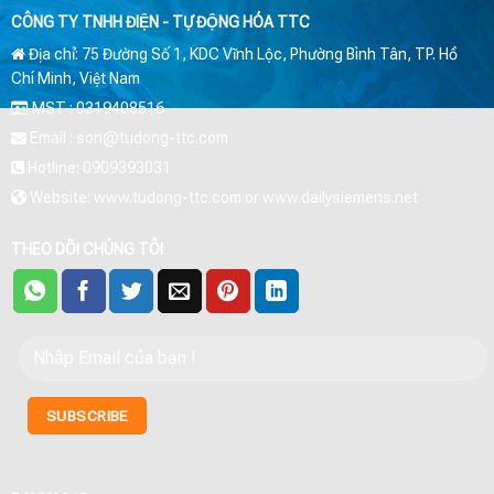
CÔNG TY TNHH ĐIỆN - TỰ ĐỘNG HÓA TTC
Địa chỉ: 75 Đường Số 1, KDC Vĩnh Lộc, Phường Bình Tân, TP. Hồ
Chí Minh, Việt Nam
MST : 0319408516
Email : son@tudong-ttc.com
Hotline: 0909393031
Website: www.tudong-ttc.com or www.dailysiemens.net
THEO DÕI CHÚNG TÔI