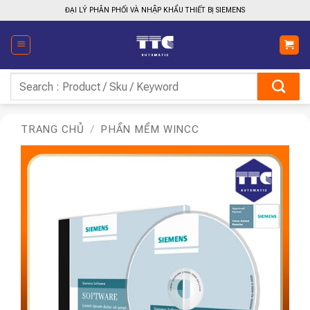
Bỏ
ĐẠI LÝ PHÂN PHỐI VÀ NHẬP KHẨU THIẾT BỊ SIEMENS
qua
nội
dung
Tìm
kiếm:
TRANG CHỦ
/
PHẦN MỀM WINCC