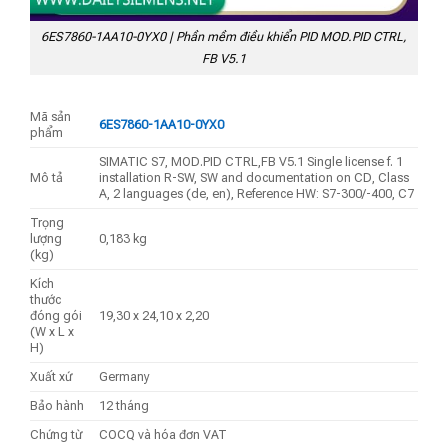
6ES7860-1AA10-0YX0 | Phần mềm điều khiển PID MOD.PID CTRL,
FB V5.1
Mã sản
6ES7860-1AA10-0YX0
phẩm
SIMATIC S7, MOD.PID CTRL,FB V5.1 Single license f. 1
Mô tả
installation R-SW, SW and documentation on CD, Class
A, 2 languages (de, en), Reference HW: S7-300/-400, C7
Trọng
lượng
0,183 kg
(kg)
Kích
thước
đóng gói
19,30 x 24,10 x 2,20
(W x L x
H)
Xuất xứ
Germany
Bảo hành
12 tháng
Chứng từ
COCQ và hóa đơn VAT