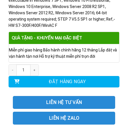
executable in Windows 7 SP1, Windows 10 Professional,
Windows 10 Enterprise, Windows Server 2008 R2 SP1,
Windows Server 2012 R2, Windows Server 2016; 64-bit
operating system required; STEP 7 V5.5 SP1 or higher; Ref,-
HW S7-300F/400F/WinAC F
QUÀ TẶNG - KHUYẾN MẠI ĐẶC BIỆT
Miễn phí giao hàng Bảo hành chính hãng 12 tháng Lắp đặt và
vận hành tận nơi Hỗ trợ kỹ thuật miễn phí trọn đời
6ES7833-1FC02-0YA5 | Phần mềm S7 Distributed Safety V5.4 số lượng
ĐẶT HÀNG NGAY
LIÊN HỆ TƯ VẤN
LIÊN HỆ ZALO