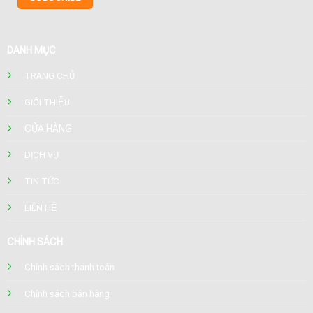
DANH MỤC
TRANG CHỦ
GIỚI THIỆU
CỬA HÀNG
DỊCH VỤ
TIN TỨC
LIÊN HỆ
CHÍNH SÁCH
Chính sách thanh toán
Chính sách bán hàng