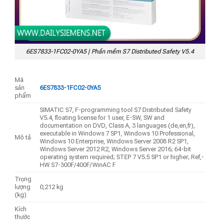
6ES7833-1FC02-0YA5 | Phần mềm S7 Distributed Safety V5.4
Mã
sản
6ES7833-1FC02-0YA5
phẩm
SIMATIC S7, F-programming tool S7 Distributed Safety
V5.4, floating license for 1 user, E-SW, SW and
documentation on DVD, Class A, 3 languages (de,en,fr),
executable in Windows 7 SP1, Windows 10 Professional,
Mô tả
Windows 10 Enterprise, Windows Server 2008 R2 SP1,
Windows Server 2012 R2, Windows Server 2016; 64-bit
operating system required; STEP 7 V5.5 SP1 or higher; Ref,-
HW S7-300F/400F/WinAC F
Trọng
lượng
0,212 kg
(kg)
Kích
thước