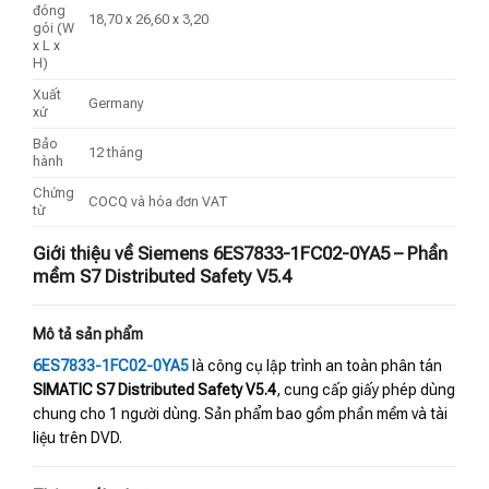
đóng
18,70 x 26,60 x 3,20
gói (W
x L x
H)
Xuất
Germany
xứ
Bảo
12 tháng
hành
Chứng
COCQ và hóa đơn VAT
từ
Giới thiệu về Siemens 6ES7833-1FC02-0YA5 – Phần
mềm S7 Distributed Safety V5.4
Mô tả sản phẩm
6ES7833-1FC02-0YA5
là công cụ lập trình an toàn phân tán
SIMATIC S7 Distributed Safety V5.4
, cung cấp giấy phép dùng
chung cho 1 người dùng. Sản phẩm bao gồm phần mềm và tài
liệu trên DVD.