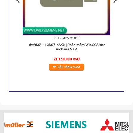
PHẦN MỀM WINCC
IC WinCC
6AV6371-1CB07-4AX0 | Phần mềm WinCC/User
gs
Archives V7.4
21.150.000
VNĐ
ĐẶT HÀNG NGAY