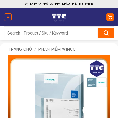
Bỏ
ĐẠI LÝ PHÂN PHỐI VÀ NHẬP KHẨU THIẾT BỊ SIEMENS
qua
nội
dung
Tìm
kiếm:
TRANG CHỦ
/
PHẦN MỀM WINCC