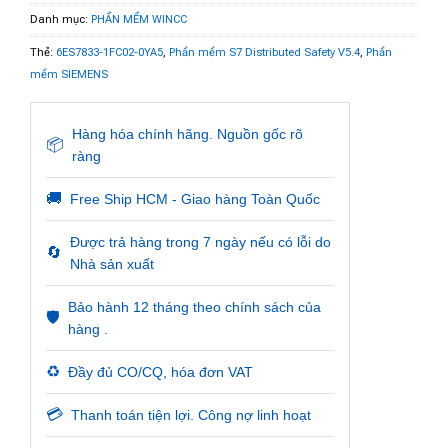
Danh mục:
PHẦN MỀM WINCC
Thẻ:
6ES7833-1FC02-0YA5
,
Phần mềm S7 Distributed Safety V5.4
,
Phần
mềm SIEMENS
Hàng hóa chính hãng. Nguồn gốc rõ
📦
ràng
🚚
Free Ship HCM - Giao hàng Toàn Quốc
Được trả hàng trong 7 ngày nếu có lỗi do
🔄
Nhà sản xuất
Bảo hành 12 tháng theo chính sách của
🛡️
hàng .
♻️
Đầy đủ CO/CQ, hóa đơn VAT
💳
Thanh toán tiện lợi. Công nợ linh hoạt