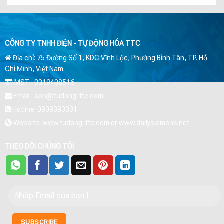
CÔNG TY TNHH ĐIỆN - TỰ ĐỘNG HÓA TTC
Địa chỉ: 75 Đường Số 1, KDC Vĩnh Lộc, Phường Bình Tân, TP. Hồ
Chí Minh, Việt Nam
MST : 0319408516
Email : son@tudong-ttc.com
Hotline: 0909393031
Website: www.tudong-ttc.com or www.dailysiemens.net
THEO DÕI CHÚNG TÔI