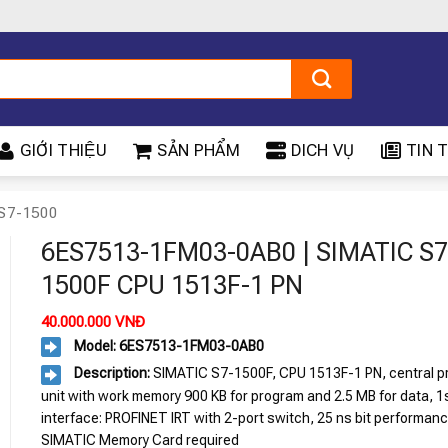
GIỚI THIỆU
SẢN PHẨM
DICH VỤ
TIN T
S7-1500
6ES7513-1FM03-0AB0 | SIMATIC S7
1500F CPU 1513F-1 PN
40.000.000
VNĐ
Model: 6ES7513-1FM03-0AB0
Description:
SIMATIC S7-1500F, CPU 1513F-1 PN, central p
unit with work memory 900 KB for program and 2.5 MB for data, 1
interface: PROFINET IRT with 2-port switch, 25 ns bit performanc
SIMATIC Memory Card required