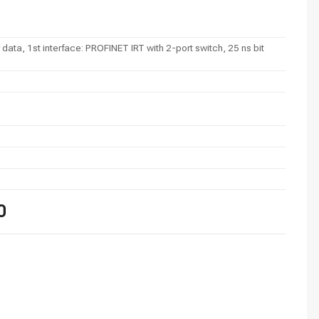
ta, 1st interface: PROFINET IRT with 2-port switch, 25 ns bit
0