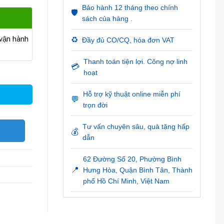
Bảo hành 12 tháng theo chính
🛡️
sách của hàng .
ận hành
♻️
Đầy đủ CO/CQ, hóa đơn VAT
Thanh toán tiện lợi. Công nợ linh
💳
ợng
hoạt
Hỗ trợ kỹ thuật online miễn phí
💬
trọn đời
Tư vấn chuyên sâu, quà tặng hấp
O
💰
dẫn
62 Đường Số 20, Phường Bình
📍
Hưng Hòa, Quận Bình Tân, Thành
phố Hồ Chí Minh, Việt Nam