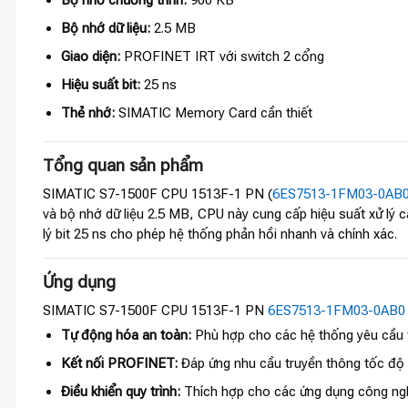
Bộ nhớ chương trình:
900 KB
Bộ nhớ dữ liệu:
2.5 MB
Giao diện:
PROFINET IRT với switch 2 cổng
Hiệu suất bit:
25 ns
Thẻ nhớ:
SIMATIC Memory Card cần thiết
Tổng quan sản phẩm
SIMATIC S7-1500F CPU 1513F-1 PN (
6ES7513-1FM03-0AB
và bộ nhớ dữ liệu 2.5 MB, CPU này cung cấp hiệu suất xử lý 
lý bit 25 ns cho phép hệ thống phản hồi nhanh và chính xác.
Ứng dụng
SIMATIC S7-1500F CPU 1513F-1 PN
6ES7513-1FM03-0AB
Tự động hóa an toàn:
Phù hợp cho các hệ thống yêu cầu t
Kết nối PROFINET:
Đáp ứng nhu cầu truyền thông tốc độ 
Điều khiển quy trình:
Thích hợp cho các ứng dụng công ngh