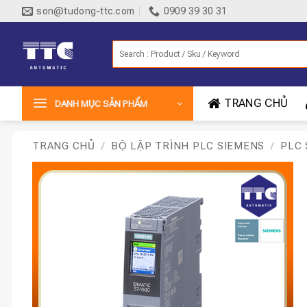
Bỏ
son@tudong-ttc.com
0909 39 30 31
qua
nội
Tìm
dung
kiếm:
TRANG CHỦ
DANH MỤC SẢN PHẨM
TRANG CHỦ
/
BỘ LẬP TRÌNH PLC SIEMENS
/
PLC 