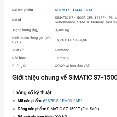
Mã sản phẩm
6ES7513-1FM03-0AB0
SIMATIC S7-1500F, CPU 1513F-1 PN, cent
Mô tả
performance, SIMATIC Memory Card re
Trọng lượng (kg)
0,385 Kg
Kích thước đóng gói (W x
15,20 x 14,80 x 4,50
L x H)
Xuất xứ
Germany
Bảo hành
12 tháng
Chứng từ
COCQ và hóa đơn VAT
Giới thiệu chung về SIMATIC S7-
Thông số kỹ thuật
Mã sản phẩm:
6ES7513-1FM03-0AB0
Dòng sản phẩm:
SIMATIC S7-1500F (Fail-Safe)