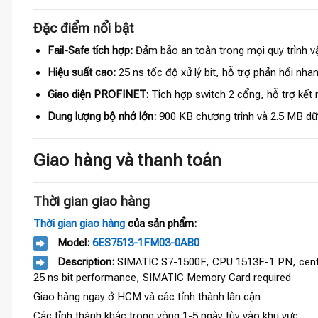
Đặc điểm nổi bật
Fail-Safe tích hợp:
Đảm bảo an toàn trong mọi quy trình v
Hiệu suất cao:
25 ns tốc độ xử lý bit, hỗ trợ phản hồi nhan
Giao diện PROFINET:
Tích hợp switch 2 cổng, hỗ trợ kết 
Dung lượng bộ nhớ lớn:
900 KB chương trình và 2.5 MB dữ l
Giao hàng và thanh toán
Thời gian giao hàng
Thời gian giao hàng
của sản phẩm:
Model:
6ES7513-1FM03-0AB0
Description:
SIMATIC S7-1500F, CPU 1513F-1 PN, centra
25 ns bit performance, SIMATIC Memory Card required
Giao hàng ngay ở HCM và các tỉnh thành lân cận
Các tỉnh thành khác trong vòng 1-5 ngày tùy vào khu vực