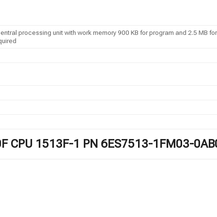
ral processing unit with work memory 900 KB for program and 2.5 MB for da
quired
1500F CPU 1513F-1 PN 6ES7513-1FM03-0AB