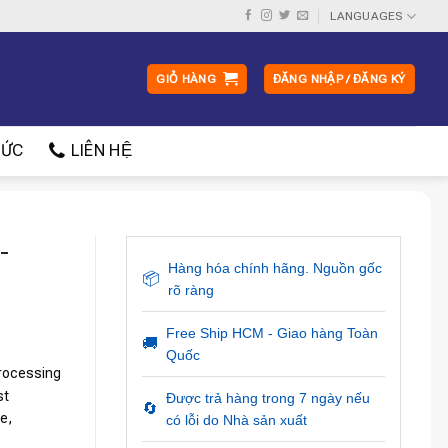
LANGUAGES
GIỎ HÀNG
ĐĂNG NHẬP / ĐĂNG KÝ
ỨC
LIÊN HỆ
-
Hàng hóa chính hãng. Nguồn gốc
📦
rõ ràng
Free Ship HCM - Giao hàng Toàn
🚚
Quốc
rocessing
st
Được trả hàng trong 7 ngày nếu
🔄
e,
có lỗi do Nhà sản xuất