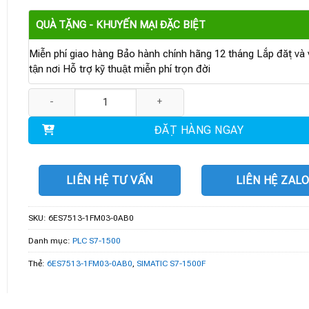
QUÀ TẶNG - KHUYẾN MẠI ĐẶC BIỆT
Miễn phí giao hàng Bảo hành chính hãng 12 tháng Lắp đặt và v
tận nơi Hỗ trợ kỹ thuật miễn phí trọn đời
6ES7513-1FM03-0AB0 | SIMATIC S7-1500F CPU 1513F-1 PN số lư
ĐẶT HÀNG NGAY
LIÊN HỆ TƯ VẤN
LIÊN HỆ ZAL
SKU:
6ES7513-1FM03-0AB0
Danh mục:
PLC S7-1500
Thẻ:
6ES7513-1FM03-0AB0
,
SIMATIC S7-1500F