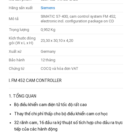
Hãng sản xuất
Siemens
SIMATIC S7-400, cam control system FM 452,
Mô tả
electronic incl. configuration package on CD
Trọng lượng
0,952 Kg
Kích thước đóng
23,30 x 30,10 x 4,20
gói (W x L x H)
Xuất xứ
Germany
Bảo hành
12 tháng
Chứng từ
COCQ và hóa đơn VAT
I. FM 452 CAM CONTROLLER
1. TỔNG QUAN
Bộ điều khiển cam điện tử tốc độ rất cao
Thay thế chi phí thấp cho bộ điều khiển cam cơ học
32 rãnh cam, 16 đầu ra kỹ thuật số tích hợp cho đầu ra trực
tiếp của các hành động