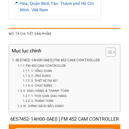
📍
Hòa, Quận Bình Tân, Thành phố Hồ Chí
Minh, Việt Nam
MÔ TẢ CHI TIẾT SẢN PHẨM
Mục lục chính
6ES7452-1AH00-0AE0 | FM 452 CAM CONTROLLER
I. FM 452 CAM CONTROLLER
1. TỔNG QUAN
2. ỨNG DỤNG
3. THIẾT KẾ FM 451
4. CHỨC NĂNG
II. GIAO HÀNG & THANH TOÁN
1. THỜI GIAN GIAO HÀNG
2. THANH TOÁN
III. CHÍNH SÁCH BẢO HÀNH
6ES7452-1AH00-0AE0 | FM 452 CAM CONTROLLER