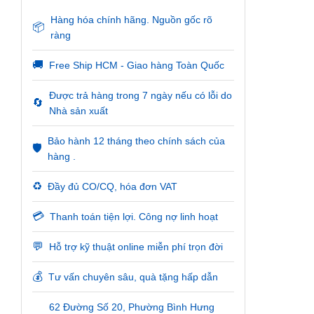
Hàng hóa chính hãng. Nguồn gốc rõ
📦
ràng
🚚
Free Ship HCM - Giao hàng Toàn Quốc
Được trả hàng trong 7 ngày nếu có lỗi do
🔄
Nhà sản xuất
Bảo hành 12 tháng theo chính sách của
🛡️
hàng .
♻️
Đầy đủ CO/CQ, hóa đơn VAT
💳
Thanh toán tiện lợi. Công nợ linh hoạt
💬
Hỗ trợ kỹ thuật online miễn phí trọn đời
💰
Tư vấn chuyên sâu, quà tặng hấp dẫn
62 Đường Số 20, Phường Bình Hưng