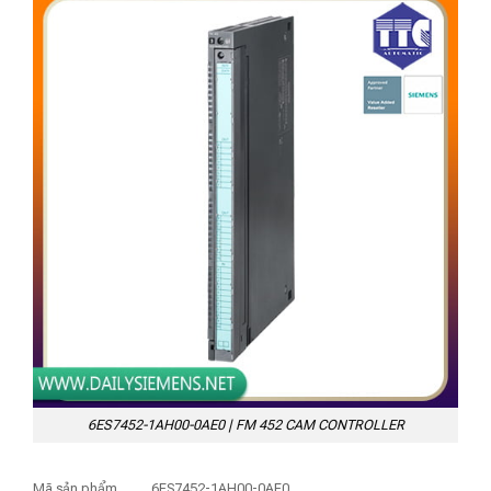
6ES7452-1AH00-0AE0 | FM 452 CAM CONTROLLER
Mã sản phẩm
6ES7452-1AH00-0AE0