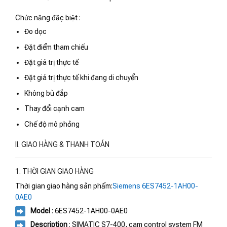
Chức năng đặc biệt :
Đo dọc
Đặt điểm tham chiếu
Đặt giá trị thực tế
Đặt giá trị thực tế khi đang di chuyển
Không bù đắp
Thay đổi cạnh cam
Chế độ mô phỏng
II. GIAO HÀNG & THANH TOÁN
1. THỜI GIAN GIAO HÀNG
Thời gian giao hàng sản phẩm:
Siemens 6ES7452-1AH00-
0AE0
Model
: 6ES7452-1AH00-0AE0
Description
: SIMATIC S7-400, cam control system FM