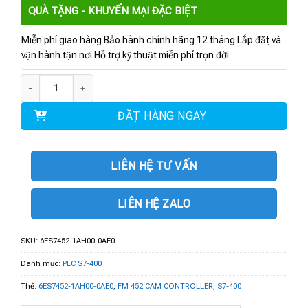
QUÀ TẶNG - KHUYẾN MẠI ĐẶC BIỆT
Miễn phí giao hàng Bảo hành chính hãng 12 tháng Lắp đặt và
vận hành tận nơi Hỗ trợ kỹ thuật miễn phí trọn đời
6ES7452-1AH00-0AE0 | FM 452 CAM CONTROLLER số lượng
ĐẶT HÀNG NGAY
LIÊN HỆ TƯ VẤN
LIÊN HỆ ZALO
SKU:
6ES7452-1AH00-0AE0
Danh mục:
PLC S7-400
Thẻ:
6ES7452-1AH00-0AE0
,
FM 452 CAM CONTROLLER
,
S7-400