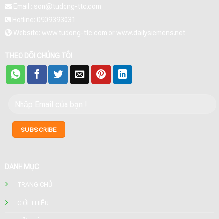
Email : son@tudong-ttc.com
Hotline: 0909393031
Website: www.tudong-ttc.com or www.dailysiemens.net
THEO DÕI CHÚNG TÔI
DANH MỤC
TRANG CHỦ
GIỚI THIỆU