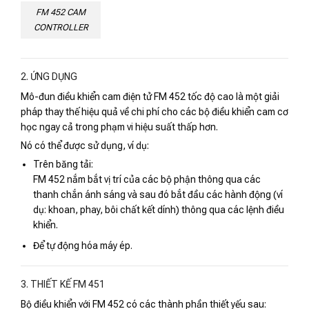
FM 452 CAM
CONTROLLER
2. ỨNG DỤNG
Mô-đun điều khiển cam điện tử FM 452 tốc độ cao là một giải
pháp thay thế hiệu quả về chi phí cho các bộ điều khiển cam cơ
học ngay cả trong phạm vi hiệu suất thấp hơn.
Nó có thể được sử dụng, ví dụ:
Trên băng tải:
FM 452 nắm bắt vị trí của các bộ phận thông qua các
thanh chắn ánh sáng và sau đó bắt đầu các hành động (ví
dụ: khoan, phay, bôi chất kết dính) thông qua các lệnh điều
khiển.
Để tự động hóa máy ép.
3. THIẾT KẾ FM 451
Bộ điều khiển với FM 452 có các thành phần thiết yếu sau: