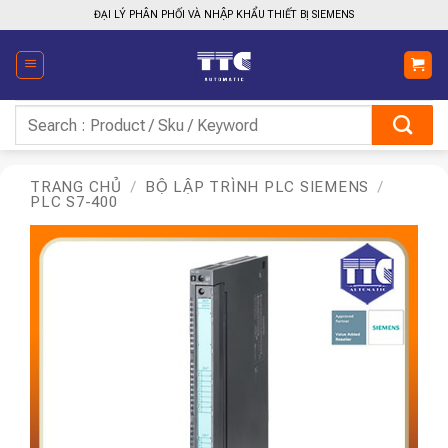
Bỏ
ĐẠI LÝ PHÂN PHỐI VÀ NHẬP KHẨU THIẾT BỊ SIEMENS
qua
nội
dung
Tìm
kiếm:
TRANG CHỦ
/
BỘ LẬP TRÌNH PLC SIEMENS
/
PLC S7-400