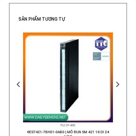
SẢN PHẨM TƯƠNG TỰ
PLC S7-400
32 DO 24
6ES7421-7BH01-0AB0 | MÔ ĐUN SM 421 16 DI 24