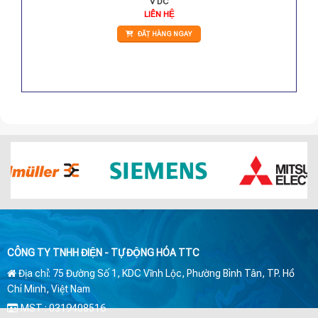
V DC
LIÊN HỆ
ĐẶT HÀNG NGAY
CÔNG TY TNHH ĐIỆN - TỰ ĐỘNG HÓA TTC
Địa chỉ: 75 Đường Số 1, KDC Vĩnh Lộc, Phường Bình Tân, TP. Hồ
Chí Minh, Việt Nam
MST : 0319408516