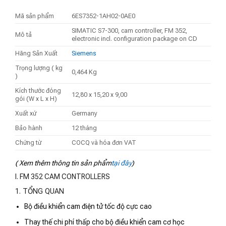
Mã sản phẩm
6ES7352-1AH02-0AE0
SIMATIC S7-300, cam controller, FM 352,
Mô tả
electronic incl. configuration package on CD
Hãng Sản Xuất
Siemens
Trọng lượng ( kg
0,464 Kg
)
Kích thước đóng
12,80 x 15,20 x 9,00
gói (W x L x H)
Xuất xứ
Germany
Bảo hành
12 tháng
Chứng từ
COCQ và hóa đơn VAT
( Xem thêm thông tin sản phẩm
tại đây
)
I. FM 352 CAM CONTROLLERS
1. TỔNG QUAN
Bộ điều khiển cam điện tử tốc độ cực cao
Thay thế chi phí thấp cho bộ điều khiển cam cơ học