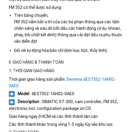
FM 352 có thể được sử dụng:
Trên băng chuyền;
FM 352 nắm bắt vị trí của các bộ phận thông qua các tấm
chắn sáng và sau đó bắt đầu các hành động (ví dụ: khoan,
phay, bôi chất kết dính) thông qua cài đặt đầu ra phụ thuộc
vào điểm đặt
Đối với tự động hóa báo chí (kim loại, bột, thủy tinh).
II. GIAO HÀNG & THANH TOÁN
1: THỜI GIAN GIAO HÀNG
Thời gian giao hàng sản phẩm:
Siemens 6ES7352-1AH02-
0AE0
Model
: 6ES7352-1AH02-0AE0
Description
: SIMATIC S7-300, cam controller, FM 352,
electronic incl. configuration package on CD
Giao hàng ngay ở HCM và các tỉnh thành lân cận
Các tỉnh thành khác trong vòng 1-5 ngày tùy vào khu vực