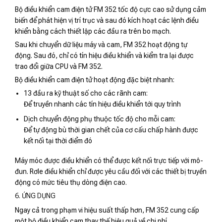
Bộ điều khiển cam điện tử FM 352 tốc độ cực cao sử dụng cảm
biến để phát hiện vị trí trục và sau đó kích hoạt các lệnh điều
khiển bằng cách thiết lập các đầu ra trên bo mạch.
Sau khi chuyển dữ liệu máy và cam, FM 352 hoạt động tự
động. Sau đó, chỉ có tín hiệu điều khiển và kiểm tra lại được
trao đổi giữa CPU và FM 352.
Bộ điều khiển cam điện tử hoạt động đặc biệt nhanh:
13 đầu ra kỹ thuật số cho các rãnh cam:
Để truyền nhanh các tín hiệu điều khiển tới quy trình
Dịch chuyển động phụ thuộc tốc độ cho mỗi cam:
Để tự động bù thời gian chết của cơ cấu chấp hành được
kết nối tại thời điểm đó
Máy móc được điều khiển có thể được kết nối trực tiếp với mô-
đun. Rơle điều khiển chỉ được yêu cầu đối với các thiết bị truyền
động có mức tiêu thụ dòng điện cao.
6. ỨNG DỤNG
Ngay cả trong phạm vi hiệu suất thấp hơn, FM 352 cung cấp
một bộ điều khiển cam thay thế hiệu quả về chi phí.