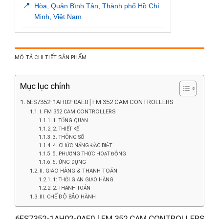
📍
Hòa, Quận Bình Tân, Thành phố Hồ Chí
Minh, Việt Nam
MÔ TẢ CHI TIẾT SẢN PHẨM
Mục lục chính
6ES7352-1AH02-0AE0 | FM 352 CAM CONTROLLERS
I. FM 352 CAM CONTROLLERS
1. TỔNG QUAN
2. THIẾT KẾ
3. THÔNG SỐ
4. CHỨC NĂNG ĐẶC BIỆT
5. PHƯƠNG THỨC HOẠT ĐỘNG
6. ỨNG DỤNG
II. GIAO HÀNG & THANH TOÁN
1: THỜI GIAN GIAO HÀNG
2: THANH TOÁN
III. CHẾ ĐỘ BẢO HÀNH
6ES7352-1AH02-0AE0 | FM 352 CAM CONTROLLERS