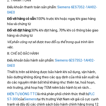
2: THANH TOÁN
Điều khoản thanh toán sản phẩm:
Siemens 6ES7352-1AH02-
0AE0
Đối với hàng có sẵn:
100% trước khi hoặc ngay khi giao hàng
hóa và chứng từ
Đối với đặt hàng:
30% khi đặt hàng, 70% khi có thông báo giao
hàng và chứng từ
Về phần công nợ sẽ được trao đổi cụ thể trong quá trình làm
việc.
III. CHẾ ĐỘ BẢO HÀNH
Điều khoản bảo hành sản phẩm:
Siemens 6ES7352-1AH02-
0AE0
Thiết bị trên sẽ không được bảo hành khi sử dụng, vận hành,
bảo dưỡng không đúng theo các quy định của nhà sản xuất và
do các nguyên nhân bất khả kháng như: thiên tai, hoả hoạn,
môi trường, phá hoại hay TEM niêm bảo hành bị xé rách…
ĐIỆN TỰ ĐỘNG TTC
là nhà phân phối chính thức thiết bị
PLC
S7-300
của
Siemens
tại thị trường Việt Nam với giá cả cực cạnh
tranh và đầy đủ các chính sách bảo hành chính hãng trong 12