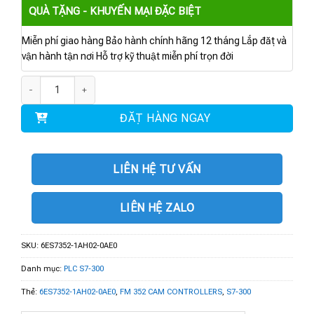
QUÀ TẶNG - KHUYẾN MẠI ĐẶC BIỆT
Miễn phí giao hàng Bảo hành chính hãng 12 tháng Lắp đặt và
vận hành tận nơi Hỗ trợ kỹ thuật miễn phí trọn đời
6ES7352-1AH02-0AE0 | FM 352 CAM CONTROLLERS số lượng
ĐẶT HÀNG NGAY
LIÊN HỆ TƯ VẤN
LIÊN HỆ ZALO
SKU:
6ES7352-1AH02-0AE0
Danh mục:
PLC S7-300
Thẻ:
6ES7352-1AH02-0AE0
,
FM 352 CAM CONTROLLERS
,
S7-300