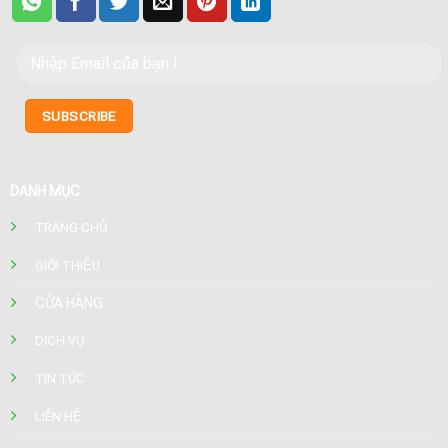
DANH MỤC
TRANG CHỦ
GIỚI THIỆU
CỬA HÀNG
DỊCH VỤ
TIN TỨC
LIÊN HỆ