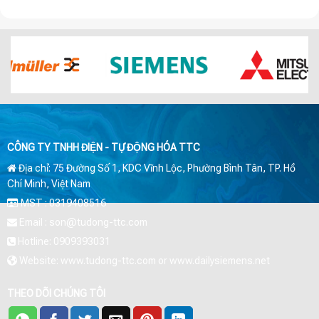
CÔNG TY TNHH ĐIỆN - TỰ ĐỘNG HÓA TTC
Địa chỉ: 75 Đường Số 1, KDC Vĩnh Lộc, Phường Bình Tân, TP. Hồ
Chí Minh, Việt Nam
MST : 0319408516
Email : son@tudong-ttc.com
Hotline: 0909393031
Website: www.tudong-ttc.com or www.dailysiemens.net
THEO DÕI CHÚNG TÔI