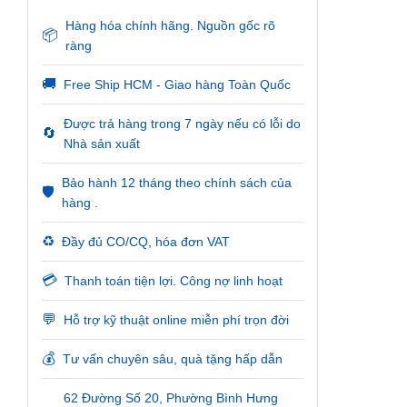
Hàng hóa chính hãng. Nguồn gốc rõ
📦
ràng
🚚
Free Ship HCM - Giao hàng Toàn Quốc
Được trả hàng trong 7 ngày nếu có lỗi do
🔄
Nhà sản xuất
Bảo hành 12 tháng theo chính sách của
🛡️
hàng .
♻️
Đầy đủ CO/CQ, hóa đơn VAT
💳
Thanh toán tiện lợi. Công nợ linh hoạt
💬
Hỗ trợ kỹ thuật online miễn phí trọn đời
💰
Tư vấn chuyên sâu, quà tặng hấp dẫn
62 Đường Số 20, Phường Bình Hưng