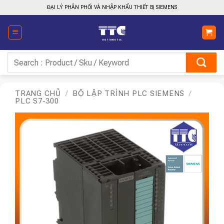
Bỏ
ĐẠI LÝ PHÂN PHỐI VÀ NHẬP KHẨU THIẾT BỊ SIEMENS
qua
nội
dung
Tìm
kiếm:
TRANG CHỦ
/
BỘ LẬP TRÌNH PLC SIEMENS
/
PLC S7-300