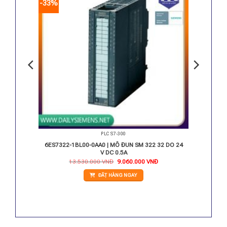
-33%
PLC S7-300
16 DI
6ES7322-1BL00-0AA0 | MÔ ĐUN SM 322 32 DO 24
V DC 0.5A
Giá
Giá
13.530.000
VNĐ
9.060.000
VNĐ
gốc
hiện
là:
tại
ĐẶT HÀNG NGAY
13.530.000 VNĐ.
là:
9.060.000 VNĐ.