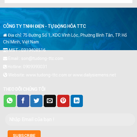
CÔNG TY TNHH ĐIỆN - TỰ ĐỘNG HÓA TTC
Địa chỉ: 75 Đường Số 1, KDC Vĩnh Lộc, Phường Bình Tân, TP. Hồ
Chí Minh, Việt Nam
MST : 0319408516
Email : son@tudong-ttc.com
Hotline: 0909393031
Website: www.tudong-ttc.com or www.dailysiemens.net
THEO DÕI CHÚNG TÔI