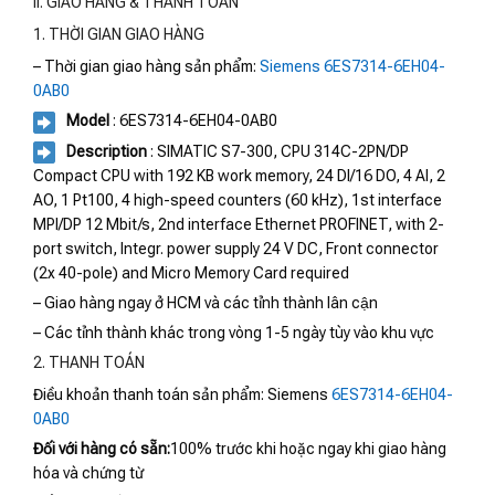
II. GIAO HÀNG & THANH TOÁN
1. THỜI GIAN GIAO HÀNG
– Thời gian giao hàng sản phẩm:
Siemens 6ES7314-6EH04-
0AB0
Model
: 6ES7314-6EH04-0AB0
Description
: SIMATIC S7-300, CPU 314C-2PN/DP
Compact CPU with 192 KB work memory, 24 DI/16 DO, 4 AI, 2
AO, 1 Pt100, 4 high-speed counters (60 kHz), 1st interface
MPI/DP 12 Mbit/s, 2nd interface Ethernet PROFINET, with 2-
port switch, Integr. power supply 24 V DC, Front connector
(2x 40-pole) and Micro Memory Card required
– Giao hàng ngay ở HCM và các tỉnh thành lân cận
– Các tỉnh thành khác trong vòng 1-5 ngày tùy vào khu vực
2. THANH TOÁN
Điều khoản thanh toán sản phẩm: Siemens
6ES7314-6EH04-
0AB0
Đối với hàng có sẵn:
100% trước khi hoặc ngay khi giao hàng
hóa và chứng từ