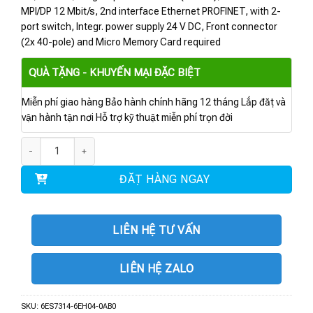
MPI/DP 12 Mbit/s, 2nd interface Ethernet PROFINET, with 2-
port switch, Integr. power supply 24 V DC, Front connector
(2x 40-pole) and Micro Memory Card required
QUÀ TẶNG - KHUYẾN MẠI ĐẶC BIỆT
Miễn phí giao hàng Bảo hành chính hãng 12 tháng Lắp đặt và
vận hành tận nơi Hỗ trợ kỹ thuật miễn phí trọn đời
6ES7314-6EH04-0AB0 | S7-300 CPU 314C-2PN/DP số lượng
ĐẶT HÀNG NGAY
LIÊN HỆ TƯ VẤN
LIÊN HỆ ZALO
SKU:
6ES7314-6EH04-0AB0