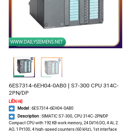
6ES7314-6EH04-0AB0 | S7-300 CPU 314C-
2PN/DP
LIÊN HỆ
Model
: 6ES7314-6EH04-0AB0
Description
: SIMATIC S7-300, CPU 314C-2PN/DP
Compact CPU with 192 KB work memory, 24 DI/16 DO, 4 AI, 2
AO, 1 Pt100, 4 high-speed counters (60 kHz), 1st interface