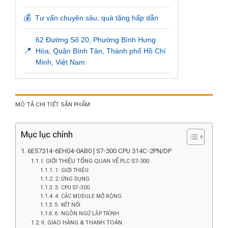
💰
Tư vấn chuyên sâu, quà tặng hấp dẫn
62 Đường Số 20, Phường Bình Hưng
📍
Hòa, Quận Bình Tân, Thành phố Hồ Chí
Minh, Việt Nam
MÔ TẢ CHI TIẾT SẢN PHẨM
Mục lục chính
6ES7314-6EH04-0AB0 | S7-300 CPU 314C-2PN/DP
I: GIỚI THIỆU TỔNG QUAN VỀ PLC S7-300
1: GIỚI THIỆU
2: ỨNG DỤNG
3: CPU S7-300
4: CÁC MODULE MỞ RỘNG
5: KẾT NỐI
6: NGÔN NGỮ LẬP TRÌNH
II. GIAO HÀNG & THANH TOÁN