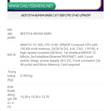
6ES7314-6EH04-0AB0 | S7-300 CPU 314C-2PN/DP
Mã
sản
6ES7314-6EH04-0AB0
phẩm
SIMATIC S7-300, CPU 314C-2PN/DP Compact CPU with
192 KB work memory, 24 DI/16 DO, 4 AI, 2 AO, 1 Pt100, 4
high-speed counters (60 kHz), 1st interface MPI/DP 12
Mô tả
Mbit/s, 2nd interface Ethernet PROFINET, with 2-port
switch, Integr. power supply 24 V DC, Front connector (2x
40-pole) and Micro Memory Card required
Trọng
lượng
0,785 Kg
(kg)
Kích
thước
đóng
13,20 x 15,30 x 12,70
gói (W
x L x
H)