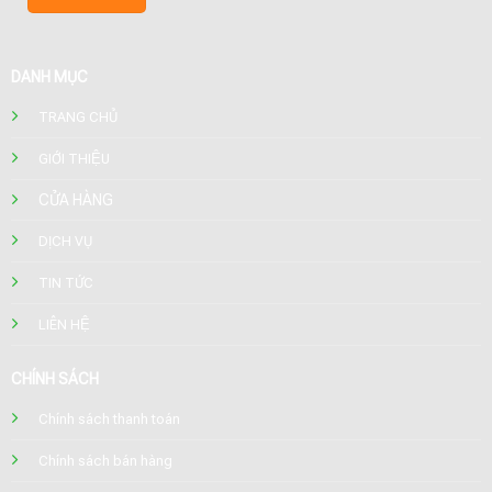
DANH MỤC
TRANG CHỦ
GIỚI THIỆU
CỬA HÀNG
DỊCH VỤ
TIN TỨC
LIÊN HỆ
CHÍNH SÁCH
Chính sách thanh toán
Chính sách bán hàng