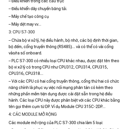
– Điều khiển trong các cẩu trục
– Điều khiển dây chuyền băng tải.
– Máy chế tạo công cụ
– Máy dệt may v.v…
3: CPU S7-300
– Chứa bộ vi xử lý, hệ điều hành, bộ nhớ, các bộ định thời gian,
bộ đếm, cổng truyền thông (RS485)… và có thể có vài cổng
vào/ra số onboard.
– PLC S7-300 có nhiều loại CPU khác nhau, được đặt tên theo
bộ vi xử lý có trong CPU như CPU312, CPU314, CPU315,
CPU316, CPU318…
– Với các CPU có hai cổng truyền thông, cổng thứ hai có chức
năng chính là phục vụ việc nối mạng phân tán có kèm theo
những phần mềm tiện dụng được cài đặt sẵn trong hệ điều
hành. Các loại CPU này được phân biệt với các CPU khác bằng
tên gọi thêm cụm từ DP. Ví dụ Module CPU 315C-2DP…
4: CÁC MODULE MỞ RỘNG
Các module mở rộng của PLC S7-300 chia làm 5 loại: