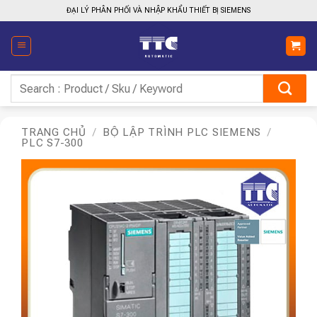
Bỏ
ĐẠI LÝ PHÂN PHỐI VÀ NHẬP KHẨU THIẾT BỊ SIEMENS
qua
nội
dung
Tìm
kiếm:
TRANG CHỦ
/
BỘ LẬP TRÌNH PLC SIEMENS
/
PLC S7-300