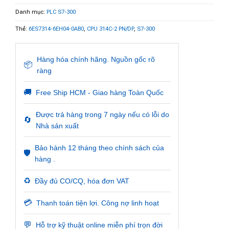
Danh mục:
PLC S7-300
Thẻ:
6ES7314-6EH04-0AB0
,
CPU 314C-2 PN/DP
,
S7-300
Hàng hóa chính hãng. Nguồn gốc rõ
📦
ràng
🚚
Free Ship HCM - Giao hàng Toàn Quốc
Được trả hàng trong 7 ngày nếu có lỗi do
🔄
Nhà sản xuất
Bảo hành 12 tháng theo chính sách của
🛡️
hàng .
♻️
Đầy đủ CO/CQ, hóa đơn VAT
💳
Thanh toán tiện lợi. Công nợ linh hoạt
💬
Hỗ trợ kỹ thuật online miễn phí trọn đời