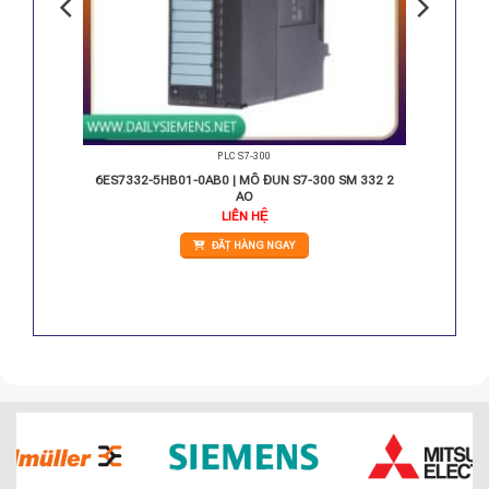
PLC S7-300
42-5
6ES7332-5HB01-0AB0 | MÔ ĐUN S7-300 SM 332 2
AO
LIÊN HỆ
ĐẶT HÀNG NGAY