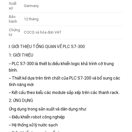
Xuất
Germany
xứ
Bảo
12 tháng
hành
Chứng
COCQ và hóa đơn VAT
từ
I: GIỚI THIỆU TỔNG QUAN VỀ PLC S7-300
1: GIỚI THIỆU
– PLC S7-300 là thiết bị điều khiển logic khả trình cỡ trung
bình.
– Thiết kế dựa trên tính chất của PLC S7-200 và bổ sung các
tính năng mới
– Kết cấu theo kiểu các module sắp xếp trên các thanh rack.
2: ỨNG DỤNG
Ứng dụng trong sản xuất và dân dụng như:
– Điều khiển robot công nghiệp
– Hệ thống xử lý nước sạch