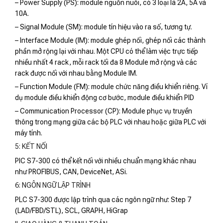
– Power Supply (PS): module nguồn nuôi, có 3 loại là 2A, 5A và
10A.
– Signal Module (SM): module tín hiệu vào ra số, tương tự.
– Interface Module (IM): module ghép nối, ghép nối các thành
phần mở rộng lại với nhau. Một CPU có thể làm việc trực tiếp
nhiều nhất 4 rack, mỗi rack tối đa 8 Module mở rộng và các
rack được nối với nhau bằng Module IM.
– Function Module (FM): module chức năng điều khiển riêng. Ví
dụ module điều khiển động cơ bước, module điều khiển PID
– Communication Processor (CP): Module phục vụ truyền
thông trong mạng giữa các bộ PLC với nhau hoặc giữa PLC với
máy tính.
5: KẾT NỐI
PlC S7-300 có thể kết nối với nhiều chuẩn mạng khác nhau
như PROFIBUS, CAN, DeviceNet, ASi.
6: NGÔN NGỮ LẬP TRÌNH
PLC S7-300 được lập trình qua các ngôn ngữ như: Step 7
(LAD/FBD/STL), SCL, GRAPH, HiGrap