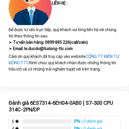
LIÊN HỆ :
Để được tư vấn trực tiếp, quý khách vui lòng liên hệ với chúng
tôi theo thông tin sau:
➢ Tư vấn bán hàng: 0899 885 226(call/zalo)
➢ Email: le.ducdo@tudong-ttc.com
Cảm ơn quý khách đã truy cập vào website
CÔNG TY ĐIỆN TỰ
ĐỘNG TTC
Kính chúc quý khách nhận được những thông tin
hữu ích và có những trải nghiệm tuyệt vời trên trang.
Đánh giá 6ES7314-6EH04-0AB0 | S7-300 CPU
314C-2PN/DP
0%
| 0 đánh giá
5
0%
| 0 đánh giá
4