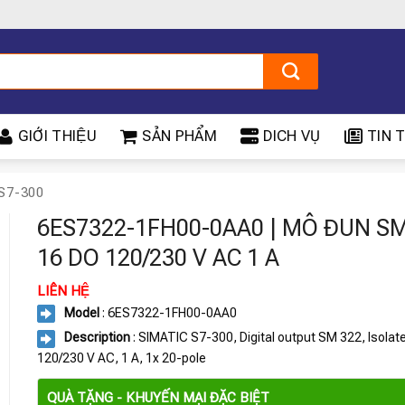
GIỚI THIỆU
SẢN PHẨM
DICH VỤ
TIN T
S7-300
6ES7322-1FH00-0AA0 | MÔ ĐUN SM
16 DO 120/230 V AC 1 A
LIÊN HỆ
Model
: 6ES7322-1FH00-0AA0
Description
: SIMATIC S7-300, Digital output SM 322, Isolat
120/230 V AC, 1 A, 1x 20-pole
QUÀ TẶNG - KHUYẾN MẠI ĐẶC BIỆT