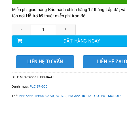
Miễn phí giao hàng Bảo hành chính hãng 12 tháng Lắp đặt và v
tận nơi Hỗ trợ kỹ thuật miễn phí trọn đời
6ES7322-1FH00-0AA0 | MÔ ĐUN SM 322 16 DO 120/230 V AC 1 A s
ĐẶT HÀNG NGAY
LIÊN HỆ TƯ VẤN
LIÊN HỆ ZAL
SKU:
6ES7322-1FH00-0AA0
Danh mục:
PLC S7-300
Thẻ:
6ES7322-1FH00-0AA0
,
S7-300
,
SM 322 DIGITAL OUTPUT MODULE