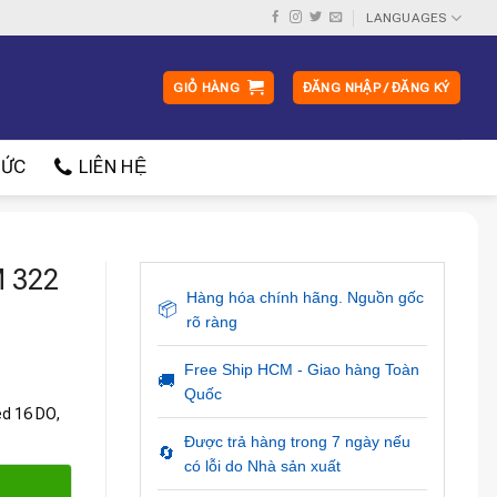
LANGUAGES
GIỎ HÀNG
ĐĂNG NHẬP / ĐĂNG KÝ
ỨC
LIÊN HỆ
 322
Hàng hóa chính hãng. Nguồn gốc
📦
rõ ràng
Free Ship HCM - Giao hàng Toàn
🚚
Quốc
ed 16 DO,
Được trả hàng trong 7 ngày nếu
🔄
có lỗi do Nhà sản xuất