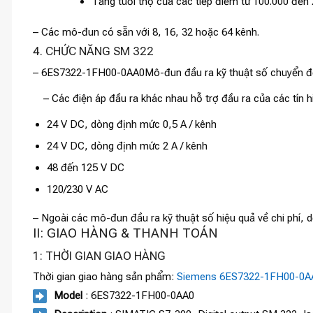
Tăng tuổi thọ của các tiếp điểm từ 100.000 đế
– Các mô-đun có sẵn với 8, 16, 32 hoặc 64 kênh.
4. CHỨC NĂNG SM 322
– 6ES7322-1FH00-0AA0
Mô-đun đầu ra kỹ thuật số chuyển đổi
– Các điện áp đầu ra khác nhau hỗ trợ đầu ra của các tín h
24 V DC, dòng định mức 0,5 A / kênh
24 V DC, dòng định mức 2 A / kênh
48 đến 125 V DC
120/230 V AC
– Ngoài các mô-đun đầu ra kỹ thuật số hiệu quả về chi phí, d
II: GIAO HÀNG & THANH TOÁN
1: THỜI GIAN GIAO HÀNG
Thời gian giao hàng sản phẩm:
Siemens 6ES7322-1FH00-0A
Model
: 6ES7322-1FH00-0AA0