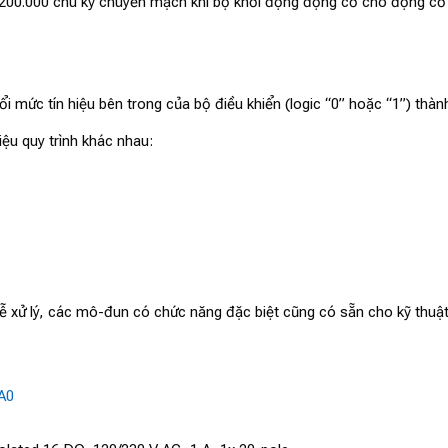
n 200.000 chu kỳ chuyển mạch khi bộ khởi động động cơ cho động cơ
 mức tín hiệu bên trong của bộ điều khiển (logic “0” hoặc “1”) thành
iệu quy trình khác nhau:
ễ xử lý, các mô-đun có chức năng đặc biệt cũng có sẵn cho kỹ thuật 
A0