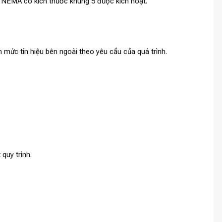
 NEMA có kích thước khung 5 được kích hoạt.
 mức tín hiệu bên ngoài theo yêu cầu của quá trình.
quy trình.