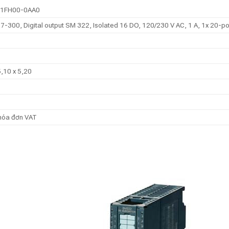
1FH00-0AA0
-300, Digital output SM 322, Isolated 16 DO, 120/230 V AC, 1 A, 1x 20-po
,10 x 5,20
hóa đơn VAT