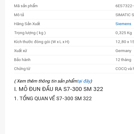
Mã sản phẩm
6ES7322-
Mô tả
SIMATIC S7
Hãng Sản Xuất
Siemens
Trọng lượng ( kg )
0,325 Kg
Kích thước đóng gói (W x L x H)
12,80 x 15
Xuất xứ
Germany
Bảo hành
12 tháng
Chứng từ
COCQ và 
( Xem thêm thông tin sản phẩm
tại đây
)
I. MÔ ĐUN ĐẦU RA S7-300 SM 322
1. TỔNG QUAN VỀ S7-300 SM 322