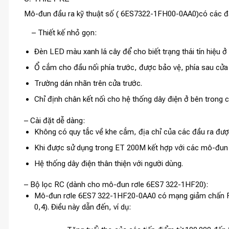
Mô-đun đầu ra kỹ thuật số ( 6ES7322-1FH00-0AA0
)
có các đ
– Thiết kế nhỏ gọn:
Đèn LED màu xanh lá cây để cho biết trạng thái tín hiệu ở 
Ổ cắm cho đầu nối phía trước, được bảo vệ, phía sau cửa 
Trường dán nhãn trên cửa trước.
Chỉ định chân kết nối cho hệ thống dây điện ở bên trong c
– Cài đặt dễ dàng:
Không có quy tắc về khe cắm, địa chỉ của các đầu ra đượ
Khi được sử dụng trong ET 200M kết hợp với các mô-đun 
Hệ thống dây điện thân thiện với người dùng.
– Bộ lọc RC (dành cho mô-đun rơle 6ES7 322-1HF20):
Mô-đun rơle 6ES7 322-1HF20-0AA0 có mạng giảm chấn RC c
0,4). Điều này dẫn đến, ví dụ: