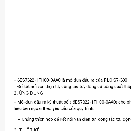
– 6ES7322-1FH00-0AA0 là mô đun đầu ra của PLC S7-300
– Để kết nối van điện từ, công tắc tơ, động cơ công suất th
2. ỨNG DỤNG
– Mô-đun đầu ra kỹ thuật số ( 6ES7322-1FH00-0AA0
)
cho ph
hiệu bên ngoài theo yêu cầu của quy trình.
– Chúng thích hợp để kết nối van điện từ, công tắc tơ, đ
3. THIẾT KẾ