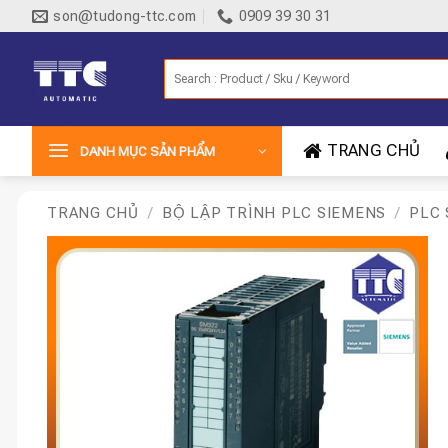
Bỏ
son@tudong-ttc.com
0909 39 30 31
qua
nội
Tìm
dung
kiếm:
TRANG CHỦ
DANH MỤC SẢN PHẨM
TRANG CHỦ
/
BỘ LẬP TRÌNH PLC SIEMENS
/
PLC 