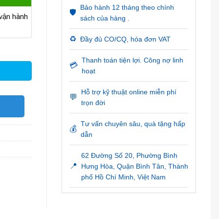
Bảo hành 12 tháng theo chính
🛡️
ận hành
sách của hàng .
♻️
Đầy đủ CO/CQ, hóa đơn VAT
ố lượng
Thanh toán tiện lợi. Công nợ linh
💳
hoạt
Hỗ trợ kỹ thuật online miễn phí
💬
trọn đời
O
Tư vấn chuyên sâu, quà tặng hấp
💰
dẫn
62 Đường Số 20, Phường Bình
📍
Hưng Hòa, Quận Bình Tân, Thành
phố Hồ Chí Minh, Việt Nam