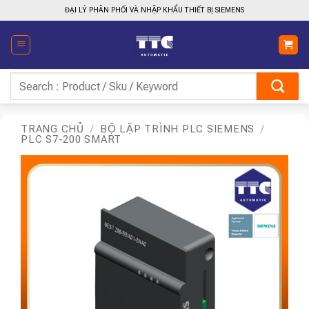
Bỏ
ĐẠI LÝ PHÂN PHỐI VÀ NHẬP KHẨU THIẾT BỊ SIEMENS
qua
nội
dung
Tìm
kiếm:
TRANG CHỦ
/
BỘ LẬP TRÌNH PLC SIEMENS
/
PLC S7-200 SMART