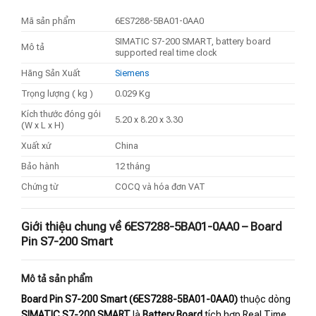
Mã sản phẩm
6ES7288-5BA01-0AA0
SIMATIC S7-200 SMART, battery board
Mô tả
supported real time clock
Hãng Sản Xuất
Siemens
Trọng lượng ( kg )
0.029 Kg
Kích thước đóng gói
5.20 x 8.20 x 3.30
(W x L x H)
Xuất xứ
China
Bảo hành
12 tháng
Chứng từ
COCQ và hóa đơn VAT
Giới thiệu chung về 6ES7288-5BA01-0AA0 – Board
Pin S7-200 Smart
Mô tả sản phẩm
Board Pin S7-200 Smart (6ES7288-5BA01-0AA0)
thuộc dòng
SIMATIC S7-200 SMART
là
Battery Board
tích hợp Real Time