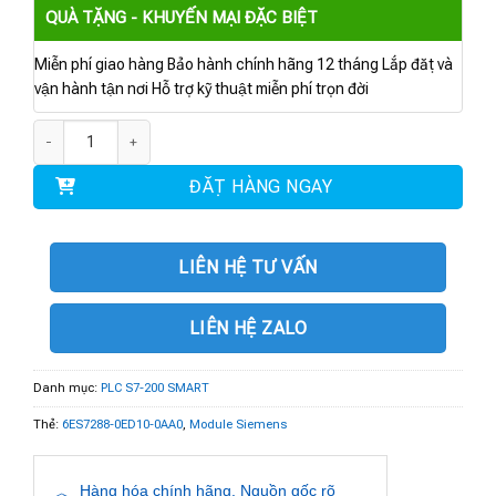
QUÀ TẶNG - KHUYẾN MẠI ĐẶC BIỆT
Miễn phí giao hàng Bảo hành chính hãng 12 tháng Lắp đặt và
vận hành tận nơi Hỗ trợ kỹ thuật miễn phí trọn đời
6ES7288-5BA01-0AA0 | Board Pin S7-200 Smart số lượng
ĐẶT HÀNG NGAY
LIÊN HỆ TƯ VẤN
LIÊN HỆ ZALO
Danh mục:
PLC S7-200 SMART
Thẻ:
6ES7288-0ED10-0AA0
,
Module Siemens
Hàng hóa chính hãng. Nguồn gốc rõ