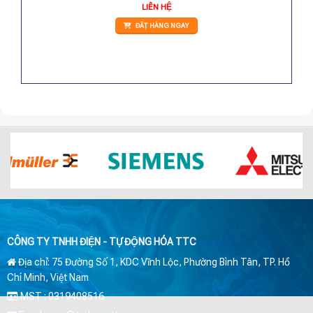
LIÊN HỆ
ĐẶT HÀNG NGAY
CÔNG TY TNHH ĐIỆN - TỰ ĐỘNG HÓA TTC
Địa chỉ: 75 Đường Số 1, KDC Vĩnh Lộc, Phường Bình Tân, TP. Hồ
Chí Minh, Việt Nam
MST : 0319408516