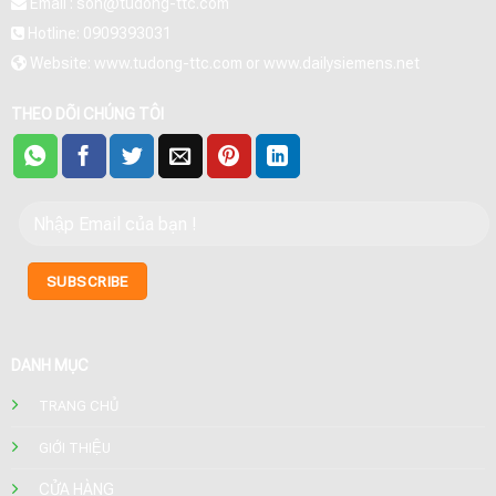
Email : son@tudong-ttc.com
Hotline: 0909393031
Website: www.tudong-ttc.com or www.dailysiemens.net
THEO DÕI CHÚNG TÔI
DANH MỤC
TRANG CHỦ
GIỚI THIỆU
CỬA HÀNG