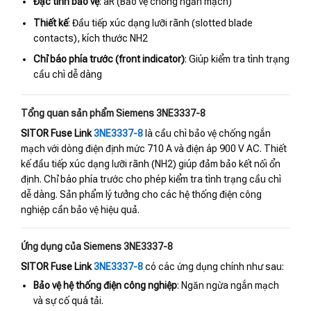
Đặc tính bảo vệ
: aR (Bảo vệ chống ngắn mạch)
Thiết kế
: Đầu tiếp xúc dạng lưỡi rãnh (slotted blade
contacts), kích thước NH2
Chỉ báo phía trước (front indicator)
: Giúp kiểm tra tình trạng
cầu chì dễ dàng
Tổng quan sản phẩm Siemens 3NE3337-8
SITOR Fuse Link
3NE3337-8
là cầu chì bảo vệ chống ngắn
mạch với dòng điện định mức 710 A và điện áp 900 V AC. Thiết
kế đầu tiếp xúc dạng lưỡi rãnh (NH2) giúp đảm bảo kết nối ổn
định. Chỉ báo phía trước cho phép kiểm tra tình trạng cầu chì
dễ dàng. Sản phẩm lý tưởng cho các hệ thống điện công
nghiệp cần bảo vệ hiệu quả.
Ứng dụng của Siemens 3NE3337-8
SITOR Fuse Link
3NE3337-8
có các ứng dụng chính như sau:
Bảo vệ hệ thống điện công nghiệp
: Ngăn ngừa ngắn mạch
và sự cố quá tải.