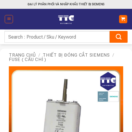
Bỏ
ĐẠI LÝ PHÂN PHỐI VÀ NHẬP KHẨU THIẾT BỊ SIEMENS
qua
nội
dung
Tìm
kiếm:
TRANG CHỦ
/
THIẾT BỊ ĐÓNG CẮT SIEMENS
/
FUSE ( CẦU CHÌ )