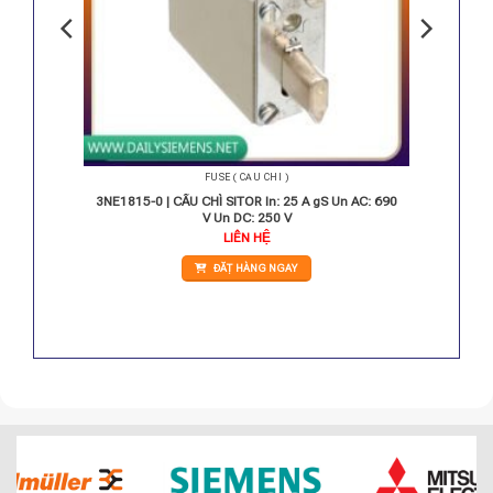
FUSE ( CẦU CHÌ )
gS 690V
3NE1815-0 | CẦU CHÌ SITOR In: 25 A gS Un AC: 690
V Un DC: 250 V
LIÊN HỆ
ĐẶT HÀNG NGAY