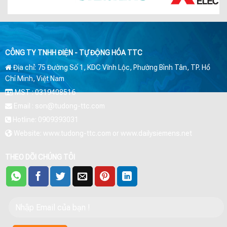
CÔNG TY TNHH ĐIỆN - TỰ ĐỘNG HÓA TTC
Địa chỉ: 75 Đường Số 1, KDC Vĩnh Lộc, Phường Bình Tân, TP. Hồ
Chí Minh, Việt Nam
MST : 0319408516
Email : son@tudong-ttc.com
Hotline: 0909393031
Website: www.tudong-ttc.com or www.dailysiemens.net
THEO DÕI CHÚNG TÔI