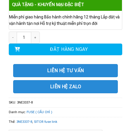
QUÀ TẶNG - KHUYẾN MẠI ĐẶC BIỆT
Miễn phí giao hàng Bảo hành chính hãng 12 tháng Lắp đặt và
vận hành tận nơi Hỗ trợ kỹ thuật miễn phí trọn đời
3NE3337-8 | SITOR Fuse Link NH2 710A aR 900V AC số lượng
ĐẶT HÀNG NGAY
LIÊN HỆ TƯ VẤN
LIÊN HỆ ZALO
SKU:
3NE3337-8
Danh mục:
FUSE ( CẦU CHÌ )
Thẻ:
3NE3337-8
,
SITOR fuse link