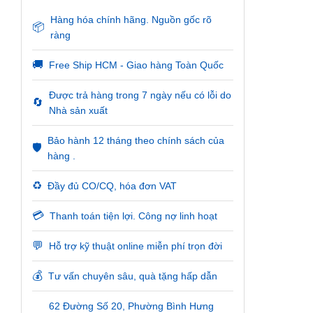
Hàng hóa chính hãng. Nguồn gốc rõ
📦
ràng
🚚
Free Ship HCM - Giao hàng Toàn Quốc
Được trả hàng trong 7 ngày nếu có lỗi do
🔄
Nhà sản xuất
Bảo hành 12 tháng theo chính sách của
🛡️
hàng .
♻️
Đầy đủ CO/CQ, hóa đơn VAT
💳
Thanh toán tiện lợi. Công nợ linh hoạt
💬
Hỗ trợ kỹ thuật online miễn phí trọn đời
💰
Tư vấn chuyên sâu, quà tặng hấp dẫn
62 Đường Số 20, Phường Bình Hưng