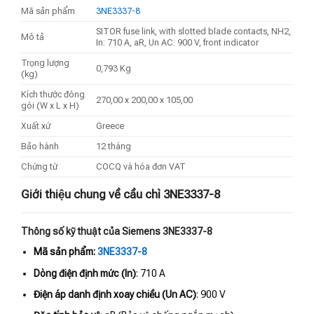
Mã sản phẩm
3NE3337-8
SITOR fuse link, with slotted blade contacts, NH2,
Mô tả
In: 710 A, aR, Un AC: 900 V, front indicator
Trọng lượng
0,793 Kg
(kg)
Kích thước đóng
270,00 x 200,00 x 105,00
gói (W x L x H)
Xuất xứ
Greece
Bảo hành
12 tháng
Chứng từ
COCQ và hóa đơn VAT
Giới thiệu chung về cầu chì 3NE3337-8
Thông số kỹ thuật của Siemens 3NE3337-8
Mã sản phẩm:
3NE3337-8
Dòng điện định mức (In)
: 710 A
Điện áp danh định xoay chiều (Un AC)
: 900 V