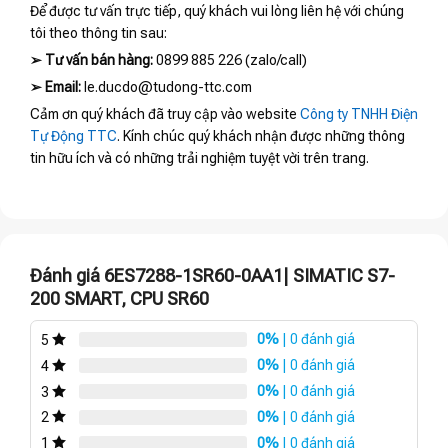
Để được tư vấn trực tiếp, quý khách vui lòng liên hệ với chúng
tôi theo thông tin sau:
➢
Tư vấn bán hàng:
0899 885 226 (zalo/call)
➢
Email:
le.ducdo@tudong-ttc.com
Cảm ơn quý khách đã truy cập vào website
Công ty TNHH Điện
Tự Động TTC
. Kính chúc quý khách nhận được những thông
tin hữu ích và có những trải nghiệm tuyệt vời trên trang.
Đánh giá 6ES7288-1SR60-0AA1| SIMATIC S7-
200 SMART, CPU SR60
0%
| 0 đánh giá
5
0%
| 0 đánh giá
4
0%
| 0 đánh giá
3
0%
| 0 đánh giá
2
0%
| 0 đánh giá
1