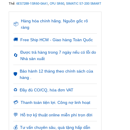
Thẻ:
6ES7288-1SR60-0AA1
,
CPU SR60
,
SIMATIC S7-200 SMART
Hàng hóa chính hãng. Nguồn gốc rõ
📦
ràng
🚚
Free Ship HCM - Giao hàng Toàn Quốc
Được trả hàng trong 7 ngày nếu có lỗi do
🔄
Nhà sản xuất
Bảo hành 12 tháng theo chính sách của
🛡️
hàng .
♻️
Đầy đủ CO/CQ, hóa đơn VAT
💳
Thanh toán tiện lợi. Công nợ linh hoạt
💬
Hỗ trợ kỹ thuật online miễn phí trọn đời
💰
Tư vấn chuyên sâu, quà tặng hấp dẫn