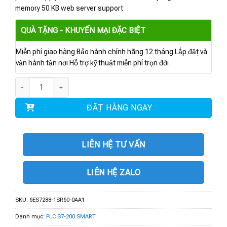
memory 50 KB web server support
QUÀ TẶNG - KHUYẾN MẠI ĐẶC BIỆT
Miễn phí giao hàng Bảo hành chính hãng 12 tháng Lắp đặt và
vận hành tận nơi Hỗ trợ kỹ thuật miễn phí trọn đời
6ES7288-1SR60-0AA1| SIMATIC S7-200 SMART, CPU SR60 số lượng
ĐẶT HÀNG NGAY
LIÊN HỆ TƯ VẤN
LIÊN HỆ ZALO
SKU:
6ES7288-1SR60-0AA1
Danh mục:
PLC S7-200 SMART