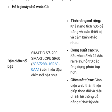
Hỗ trợ máy chủ web:
Có
Tính năng mở rộng:
Khả năng tích hợp dễ
dàng với các thiết bị
và cảm biến khác
nhau.
Công suất cao:
36
SIMATIC S7-200
đầu vào số và 24 đầu
SMART, CPU SR60
Đặc điểm nổi
ra relay, hỗ trợ các
(
6ES7288-1SR60-
bật
ứng dụng phức tạp
0AA1
) có nhiều đặc
hơn.
điểm nổi bật như:
Giám sát từ xa:
Giao
diện web thân thiện
giúp theo dõi và điều
chỉnh hệ thống dễ
dàng từ bất kỳ đâu.