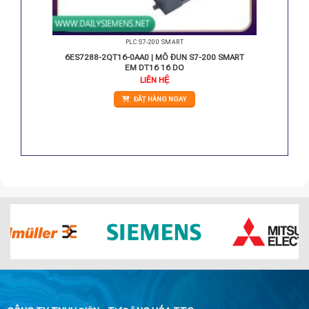
PLC S7-200 SMART
PU SR20
6ES7288-2QT16-0AA0 | MÔ ĐUN S7-200 SMART
EM DT16 16 DO
LIÊN HỆ
ĐẶT HÀNG NGAY