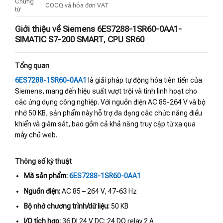
Chứng
COCQ và hóa đơn VAT
từ
Giới thiệu về Siemens 6ES7288-1SR60-0AA1-
SIMATIC S7-200 SMART, CPU SR60
Tổng quan
6ES7288-1SR60-0AA1
là giải pháp tự động hóa tiên tiến của
Siemens, mang đến hiệu suất vượt trội và tính linh hoạt cho
các ứng dụng công nghiệp. Với nguồn điện AC 85-264 V và bộ
nhớ 50 KB, sản phẩm này hỗ trợ đa dạng các chức năng điều
khiển và giám sát, bao gồm cả khả năng truy cập từ xa qua
máy chủ web.
Thông số kỹ thuật
Mã sản phẩm:
6ES7288-1SR60-0AA1
Nguồn điện:
AC 85 – 264 V, 47-63 Hz
Bộ nhớ chương trình/dữ liệu:
50 KB
I/O tích hợp:
36 DI 24 V DC; 24 DQ relay 2 A