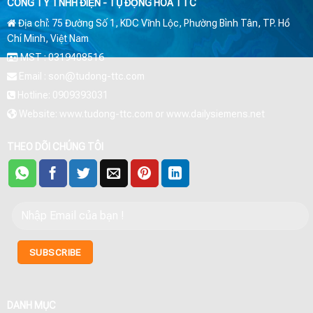
CÔNG TY TNHH ĐIỆN - TỰ ĐỘNG HÓA TTC
Địa chỉ: 75 Đường Số 1, KDC Vĩnh Lộc, Phường Bình Tân, TP. Hồ
Chí Minh, Việt Nam
MST : 0319408516
Email : son@tudong-ttc.com
Hotline: 0909393031
Website: www.tudong-ttc.com or www.dailysiemens.net
THEO DÕI CHÚNG TÔI
DANH MỤC