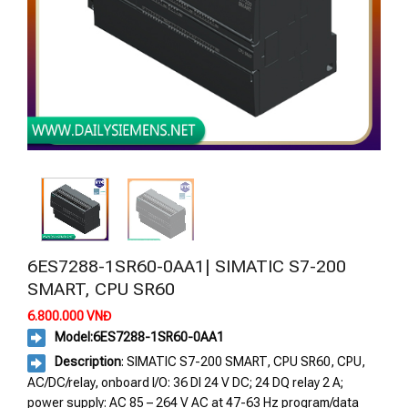
6ES7288-1SR60-0AA1| SIMATIC S7-200
SMART, CPU SR60
6.800.000
VNĐ
Model:6ES7288-1SR60-0AA1
Description
: SIMATIC S7-200 SMART, CPU SR60, CPU,
AC/DC/relay, onboard I/O: 36 DI 24 V DC; 24 DQ relay 2 A;
power supply: AC 85 – 264 V AC at 47-63 Hz program/data