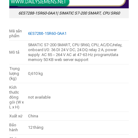
6ES7288-1SR60-0AA1| SIMATIC S7-200 SMART, CPU SR60
Mã sản
6ES7288-1SR60-0AA1
phẩm
SIMATIC S7-200 SMART, CPU SR60, CPU, AC/DC/relay,
onboard I/O: 36 DI 24 V DC; 24 DQ relay 2 A; power
Mô tả
supply: AC 85 – 264 V AC at 47-63 Hz program/data
memory 50 KB web server support
Trọng
lượng
0,610 kg
(kg)
Kích
thước
đóng
not available
gói (W x
L x H)
Xuất xứ
China
Bảo
12 tháng
hành