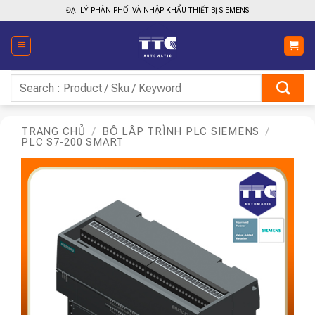
Bỏ
ĐẠI LÝ PHÂN PHỐI VÀ NHẬP KHẨU THIẾT BỊ SIEMENS
qua
nội
dung
Tìm
kiếm:
TRANG CHỦ
/
BỘ LẬP TRÌNH PLC SIEMENS
/
PLC S7-200 SMART