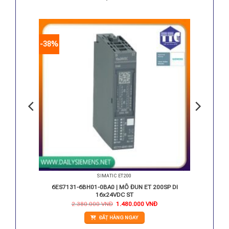
-38%
SIMATIC ET200
U15-
6ES7131-6BH01-0BA0 | MÔ ĐUN ET 200SP DI
16x24VDC ST
Giá
Giá
2.380.000
VNĐ
1.480.000
VNĐ
gốc
hiện
là:
tại
ĐẶT HÀNG NGAY
2.380.000 VNĐ.
là:
1.480.000 VNĐ.