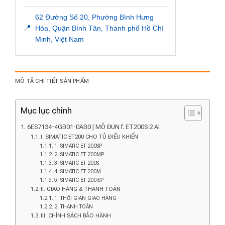
62 Đường Số 20, Phường Bình Hưng
📍
Hòa, Quận Bình Tân, Thành phố Hồ Chí
Minh, Việt Nam
MÔ TẢ CHI TIẾT SẢN PHẨM
Mục lục chính
6ES7134-4GB01-0AB0 | MÔ ĐUN f. ET200S 2 AI
I. SIMATIC ET200 CHO TỦ ĐIỀU KHIỂN
1. SIMATIC ET 200SP
2. SIMATIC ET 200MP
3. SIMATIC ET 200S
4. SIMATIC ET 200M
5. SIMATIC ET 200iSP
II. GIAO HÀNG & THANH TOÁN
1. THỜI GIAN GIAO HÀNG
2. THANH TOÁN
III. CHÍNH SÁCH BẢO HÀNH