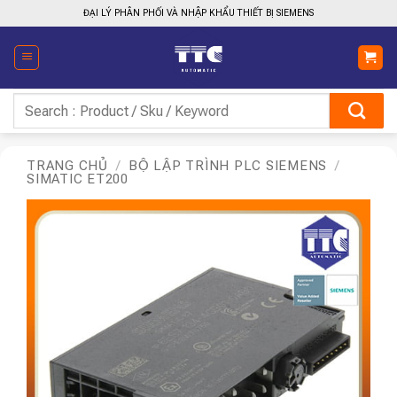
Bỏ
ĐẠI LÝ PHÂN PHỐI VÀ NHẬP KHẨU THIẾT BỊ SIEMENS
qua
nội
dung
Tìm
kiếm:
TRANG CHỦ
/
BỘ LẬP TRÌNH PLC SIEMENS
/
SIMATIC ET200