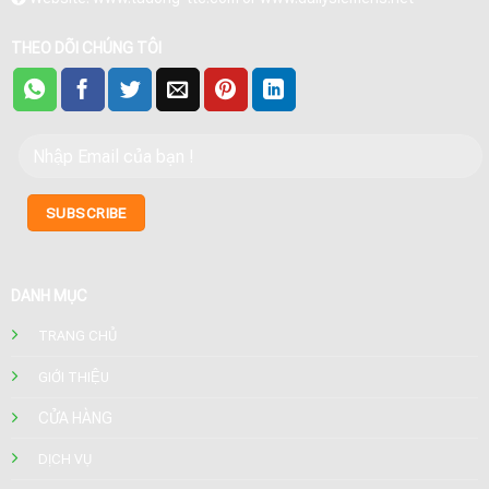
THEO DÕI CHÚNG TÔI
DANH MỤC
TRANG CHỦ
GIỚI THIỆU
CỬA HÀNG
DỊCH VỤ