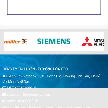
CÔNG TY TNHH ĐIỆN - TỰ ĐỘNG HÓA TTC
Địa chỉ: 75 Đường Số 1, KDC Vĩnh Lộc, Phường Bình Tân, TP. Hồ
Chí Minh, Việt Nam
MST : 0319408516
Email : son@tudong-ttc.com
Hotline: 0909393031
Website: www.tudong-ttc.com or www.dailysiemens.net