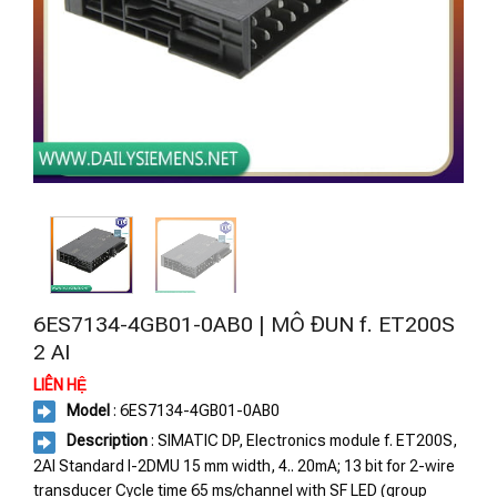
6ES7134-4GB01-0AB0 | MÔ ĐUN f. ET200S
2 AI
LIÊN HỆ
Model
: 6ES7134-4GB01-0AB0
Description
: SIMATIC DP, Electronics module f. ET200S,
2AI Standard I-2DMU 15 mm width, 4.. 20mA; 13 bit for 2-wire
transducer Cycle time 65 ms/channel with SF LED (group