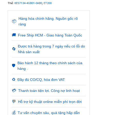
Thẻ:
6ES7134-4GB01-0AB0
,
ET200
Hàng hóa chính hãng. Nguồn gốc rõ
📦
ràng
🚚
Free Ship HCM - Giao hàng Toàn Quốc
Được trả hàng trong 7 ngày nếu có lỗi do
🔄
Nhà sản xuất
Bảo hành 12 tháng theo chính sách của
🛡️
hàng .
♻️
Đầy đủ CO/CQ, hóa đơn VAT
💳
Thanh toán tiện lợi. Công nợ linh hoạt
💬
Hỗ trợ kỹ thuật online miễn phí trọn đời
💰
Tư vấn chuyên sâu, quà tặng hấp dẫn