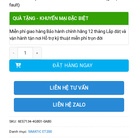
fault)
QUÀ TẶNG - KHUYẾN MẠI ĐẶC BIỆT
Miễn phí giao hàng Bảo hành chính hãng 12 tháng Lắp đặt và
vận hành tận nơi Hỗ trợ kỹ thuật miễn phí trọn đời
6ES7134-4GB01-0AB0 | MÔ ĐUN f. ET200S 2 AI số lượng
ĐẶT HÀNG NGAY
LIÊN HỆ TƯ VẤN
LIÊN HỆ ZALO
SKU:
6ES7134-4GB01-0AB0
Danh mục:
SIMATIC ET200