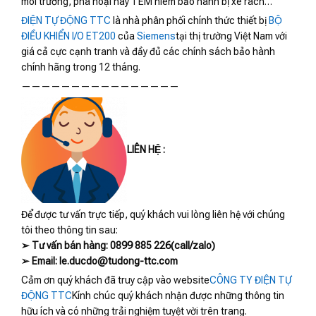
môi trường, phá hoại hay TEM niêm bảo hành bị xé rách…
ĐIỆN TỰ ĐỘNG TTC
là nhà phân phối chính thức thiết bị
BỘ
ĐIỀU KHIỂN I/O ET200
của
Siemens
tại thị trường Việt Nam với
giá cả cực cạnh tranh và đầy đủ các chính sách bảo hành
chính hãng trong 12 tháng.
————————————————
LIÊN HỆ :
Để được tư vấn trực tiếp, quý khách vui lòng liên hệ với chúng
tôi theo thông tin sau:
➢ Tư vấn bán hàng: 0899 885 226(call/zalo)
➢ Email: le.ducdo@tudong-ttc.com
Cảm ơn quý khách đã truy cập vào website
CÔNG TY ĐIỆN TỰ
ĐỘNG TTC
Kính chúc quý khách nhận được những thông tin
hữu ích và có những trải nghiệm tuyệt vời trên trang.