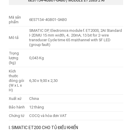
6ES7134-4GB01-0AB0 | MODULE ET 200S 2 AI
Mã sản
6ES7134-4GB01-0AB0
phẩm
SIMATIC DP, Electronics module f. ET200S, 2AI Standard
I-2DMU 15 mm width, 4.. 20mA; 13 bit for 2-wire
Mô tả
transducer Cycle time 65 ms/channel with SF LED
(group fault)
Trọng
lượng
0,043 Kg
(kg)
Kích
thước
đóng gói
6,30 x 9,00 x 2,30
(W x L x
H)
Xuất xứ
China
Bảo hành
12 tháng
Chứng từ
COCQ và hóa đơn VAT
I. SIMATIC ET200 CHO TỦ ĐIỀU KHIỂN