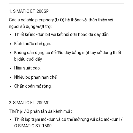
1. SIMATIC ET 200SP
Các s calable p eriphery (I / O) hệ thống với thân thiện với
người sử dụng vượt trội:
Thiết kế mô-đun bit với kết nối đơn hoặc đa dây dẫn.
Kích thước nhỏ gọn.
Không cần dụng cụ để đấu dây bằng một tay sử dụng thiết
bị đầu cuối đẩy.
Hiệu suất cao.
Nhiều bộ phận hạn chế.
Chẩn đoán mở rộng.
2. SIMATIC ET 200MP
Thế hệ I / O phân tán đa kênh mới :
Thiết lập trạm mô-đun và có thể mở rộng với các mô-đun I /
O SIMATIC S7-1500