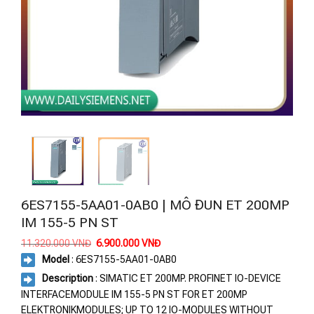
6ES7155-5AA01-0AB0 | MÔ ĐUN ET 200MP
IM 155-5 PN ST
Giá
Giá
11.320.000
VNĐ
6.900.000
VNĐ
gốc
hiện
Model
: 6ES7155-5AA01-0AB0
là:
tại
11.320.000 VNĐ.
là:
Description
: SIMATIC ET 200MP. PROFINET IO-DEVICE
6.900.000 VNĐ.
INTERFACEMODULE IM 155-5 PN ST FOR ET 200MP
ELEKTRONIKMODULES; UP TO 12 IO-MODULES WITHOUT