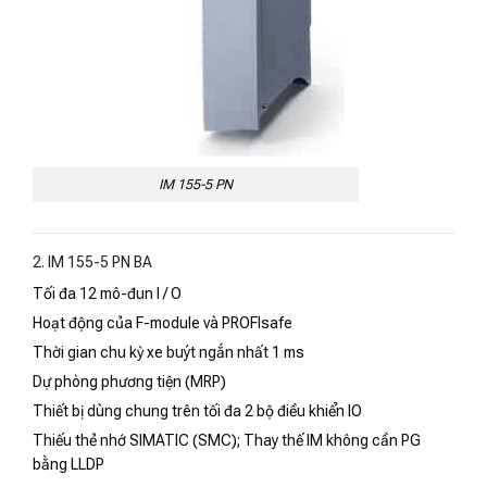
IM 155-5 PN
2. IM 155-5 PN BA
Tối đa 12 mô-đun I / O
Hoạt động của F-module và PROFIsafe
Thời gian chu kỳ xe buýt ngắn nhất 1 ms
Dự phòng phương tiện (MRP)
Thiết bị dùng chung trên tối đa 2 bộ điều khiển IO
Thiếu thẻ nhớ SIMATIC (SMC); Thay thế IM không cần PG
bằng LLDP