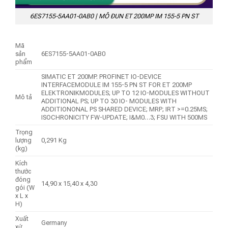
6ES7155-5AA01-0AB0 | MÔ ĐUN ET 200MP IM 155-5 PN ST
Mã
sản
6ES7155-5AA01-0AB0
phẩm
SIMATIC ET 200MP. PROFINET IO-DEVICE
INTERFACEMODULE IM 155-5 PN ST FOR ET 200MP
ELEKTRONIKMODULES; UP TO 12 IO-MODULES WITHOUT
Mô tả
ADDITIONAL PS; UP TO 30 IO- MODULES WITH
ADDITIONONAL PS SHARED DEVICE; MRP; IRT >=0.25MS;
ISOCHRONICITY FW-UPDATE; I&M0…3; FSU WITH 500MS
Trọng
lượng
0,291 Kg
(kg)
Kích
thước
đóng
14,90 x 15,40 x 4,30
gói (W
x L x
H)
Xuất
Germany
xứ