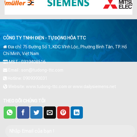
CÔNG TY TNHH ĐIỆN - TỰ ĐỘNG HÓA TTC
Địa chỉ: 75 Đường Số 1, KDC Vĩnh Lộc, Phường Bình Tân, TP. Hồ
Chí Minh, Việt Nam
MST : 0319408516
Email : son@tudong-ttc.com
Hotline: 0909393031
Website: www.tudong-ttc.com or www.dailysiemens.net
THEO DÕI CHÚNG TÔI