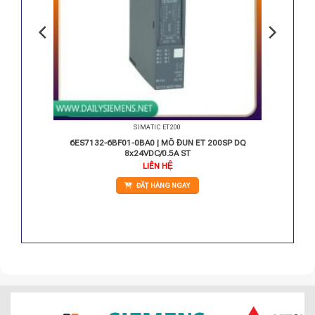
SIMATIC ET200
0SP DQ
6ES7132-6BF01-0BA0 | MÔ ĐUN ET 200SP DQ
8x24VDC/0.5A ST
LIÊN HỆ
ĐẶT HÀNG NGAY