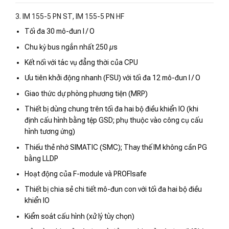
3. IM 155-5 PN ST, IM 155-5 PN HF
Tối đa 30 mô-đun I / O
Chu kỳ bus ngắn nhất 250 µs
Kết nối với tác vụ đẳng thời của CPU
Ưu tiên khởi động nhanh (FSU) với tối đa 12 mô-đun I / O
Giao thức dự phòng phương tiện (MRP)
Thiết bị dùng chung trên tối đa hai bộ điều khiển IO (khi
định cấu hình bằng tệp GSD; phụ thuộc vào công cụ cấu
hình tương ứng)
Thiếu thẻ nhớ SIMATIC (SMC); Thay thế IM không cần PG
bằng LLDP
Hoạt động của F-module và PROFIsafe
Thiết bị chia sẻ chi tiết mô-đun con với tối đa hai bộ điều
khiển IO
Kiểm soát cấu hình (xử lý tùy chọn)