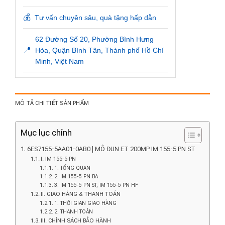
💰
Tư vấn chuyên sâu, quà tặng hấp dẫn
62 Đường Số 20, Phường Bình Hưng
📍
Hòa, Quận Bình Tân, Thành phố Hồ Chí
Minh, Việt Nam
MÔ TẢ CHI TIẾT SẢN PHẨM
Mục lục chính
6ES7155-5AA01-0AB0 | MÔ ĐUN ET 200MP IM 155-5 PN ST
I. IM 155-5 PN
1. TỔNG QUAN
2. IM 155-5 PN BA
3. IM 155-5 PN ST, IM 155-5 PN HF
II. GIAO HÀNG & THANH TOÁN
1. THỜI GIAN GIAO HÀNG
2. THANH TOÁN
III. CHÍNH SÁCH BẢO HÀNH