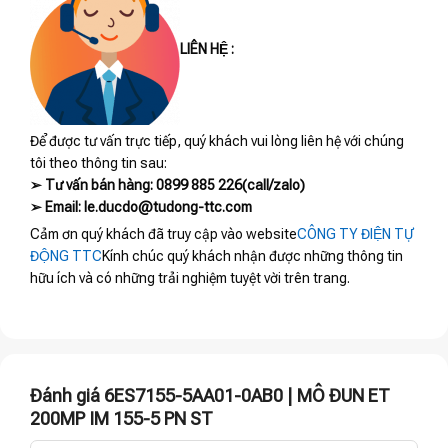
LIÊN HỆ :
Để được tư vấn trực tiếp, quý khách vui lòng liên hệ với chúng
tôi theo thông tin sau:
➢ Tư vấn bán hàng: 0899 885 226(call/zalo)
➢ Email: le.ducdo@tudong-ttc.com
Cảm ơn quý khách đã truy cập vào website
CÔNG TY ĐIỆN TỰ
ĐỘNG TTC
Kính chúc quý khách nhận được những thông tin
hữu ích và có những trải nghiệm tuyệt vời trên trang.
Đánh giá 6ES7155-5AA01-0AB0 | MÔ ĐUN ET
200MP IM 155-5 PN ST