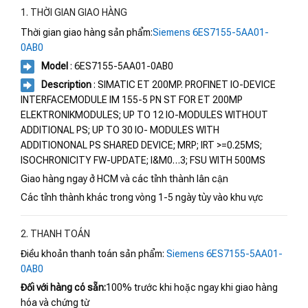
1. THỜI GIAN GIAO HÀNG
Thời gian giao hàng sản phẩm:
Siemens 6ES7155-5AA01-
0AB0
Model
: 6ES7155-5AA01-0AB0
Description
: SIMATIC ET 200MP. PROFINET IO-DEVICE
INTERFACEMODULE IM 155-5 PN ST FOR ET 200MP
ELEKTRONIKMODULES; UP TO 12 IO-MODULES WITHOUT
ADDITIONAL PS; UP TO 30 IO- MODULES WITH
ADDITIONONAL PS SHARED DEVICE; MRP; IRT >=0.25MS;
ISOCHRONICITY FW-UPDATE; I&M0…3; FSU WITH 500MS
Giao hàng ngay ở HCM và các tỉnh thành lân cận
Các tỉnh thành khác trong vòng 1-5 ngày tùy vào khu vực
2. THANH TOÁN
Điều khoản thanh toán sản phẩm:
Siemens 6ES7155-5AA01-
0AB0
Đối với hàng có sẵn:
100% trước khi hoặc ngay khi giao hàng
hóa và chứng từ