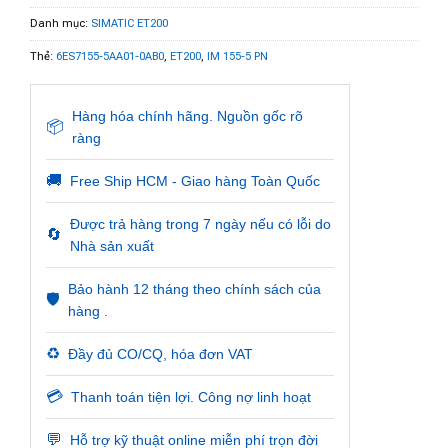
Danh mục:
SIMATIC ET200
Thẻ:
6ES7155-5AA01-0AB0
,
ET200
,
IM 155-5 PN
Hàng hóa chính hãng. Nguồn gốc rõ
📦
ràng
🚚
Free Ship HCM - Giao hàng Toàn Quốc
Được trả hàng trong 7 ngày nếu có lỗi do
🔄
Nhà sản xuất
Bảo hành 12 tháng theo chính sách của
🛡️
hàng .
♻️
Đầy đủ CO/CQ, hóa đơn VAT
💳
Thanh toán tiện lợi. Công nợ linh hoạt
💬
Hỗ trợ kỹ thuật online miễn phí trọn đời