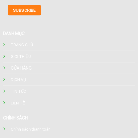
DANH MỤC
TRANG CHỦ
GIỚI THIỆU
CỬA HÀNG
DỊCH VỤ
TIN TỨC
LIÊN HỆ
CHÍNH SÁCH
Chính sách thanh toán