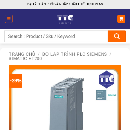
Bỏ
ĐẠI LÝ PHÂN PHỐI VÀ NHẬP KHẨU THIẾT BỊ SIEMENS
qua
nội
dung
Tìm
kiếm:
TRANG CHỦ
/
BỘ LẬP TRÌNH PLC SIEMENS
/
SIMATIC ET200
-39%