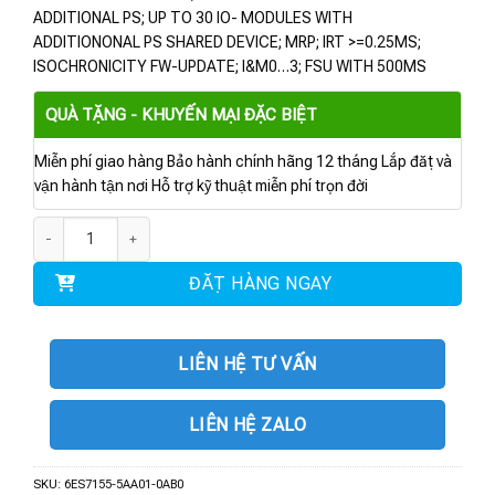
ADDITIONAL PS; UP TO 30 IO- MODULES WITH
ADDITIONONAL PS SHARED DEVICE; MRP; IRT >=0.25MS;
ISOCHRONICITY FW-UPDATE; I&M0…3; FSU WITH 500MS
QUÀ TẶNG - KHUYẾN MẠI ĐẶC BIỆT
Miễn phí giao hàng Bảo hành chính hãng 12 tháng Lắp đặt và
vận hành tận nơi Hỗ trợ kỹ thuật miễn phí trọn đời
6ES7155-5AA01-0AB0 | MÔ ĐUN ET 200MP IM 155-5 PN ST số lượng
ĐẶT HÀNG NGAY
LIÊN HỆ TƯ VẤN
LIÊN HỆ ZALO
SKU:
6ES7155-5AA01-0AB0