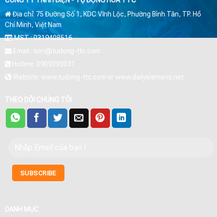
Địa chỉ: 75 Đường Số 1, KDC Vĩnh Lộc, Phường Bình Tân, TP. Hồ
Chí Minh, Việt Nam
MST : 0319408516
Email : son@tudong-ttc.com
Hotline: 0909393031
Website: www.tudong-ttc.com or www.dailysiemens.net
THEO DÕI CHÚNG TÔI
DANH MỤC