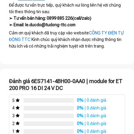
Để được tư vấn trực tiếp, quý khách vui lòng liên hệ với chúng
tôi theo thông tin sau:
➢ Tư vấn bán hàng: 0899 885 226(call/zalo)
➢ Email: le.ducdo@tudong-ttc.com
Cảm ơn quý khách đã truy cập vào website
CÔNG TY ĐIỆN TỰ
ĐỘNG TTC
Kính chúc quý khách nhận được những thông tin
hữu ích và có những trải nghiệm tuyệt vời trên trang.
Đánh giá 6ES7141-4BH00-0AA0 | module for ET
200 PRO 16 DI 24 V DC
0%
| 0 đánh giá
5
0%
| 0 đánh giá
4
0%
| 0 đánh giá
3
0%
| 0 đánh giá
2
0%
| 0 đánh giá
1