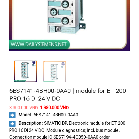
6ES7141-4BH00-0AA0 | module for ET 200
PRO 16 DI 24 V DC
Giá
Giá
3.300.000
VNĐ
1.980.000
VNĐ
gốc
hiện
Model
:
6ES7141-4BH00-0AA0
là:
tại
3.300.000 VNĐ.
là:
Description
: SIMATIC DP, Electronic module for ET 200
1.980.000 VNĐ.
PRO 16 DI 24 V DC, Module diagnostics; incl. bus module,
Connection module IO 6ES7194-4CB50-0AA0 order