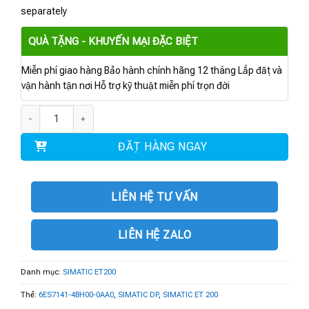
separately
QUÀ TẶNG - KHUYẾN MẠI ĐẶC BIỆT
Miễn phí giao hàng Bảo hành chính hãng 12 tháng Lắp đặt và
vận hành tận nơi Hỗ trợ kỹ thuật miễn phí trọn đời
6ES7141-4BH00-0AA0 | module for ET 200 PRO 16 DI 24 V DC số lượng
ĐẶT HÀNG NGAY
LIÊN HỆ TƯ VẤN
LIÊN HỆ ZALO
Danh mục:
SIMATIC ET200
Thẻ:
6ES7141-4BH00-0AA0
,
SIMATIC DP
,
SIMATIC ET 200