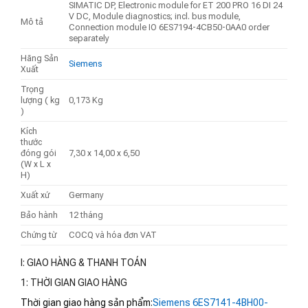
SIMATIC DP, Electronic module for ET 200 PRO 16 DI 24
V DC, Module diagnostics; incl. bus module,
Mô tả
Connection module IO 6ES7194-4CB50-0AA0 order
separately
Hãng Sản
Siemens
Xuất
Trọng
lượng ( kg
0,173 Kg
)
Kích
thước
đóng gói
7,30 x 14,00 x 6,50
(W x L x
H)
Xuất xứ
Germany
Bảo hành
12 tháng
Chứng từ
COCQ và hóa đơn VAT
I: GIAO HÀNG & THANH TOÁN
1: THỜI GIAN GIAO HÀNG
Thời gian giao hàng sản phẩm:
Siemens 6ES7141-4BH00-