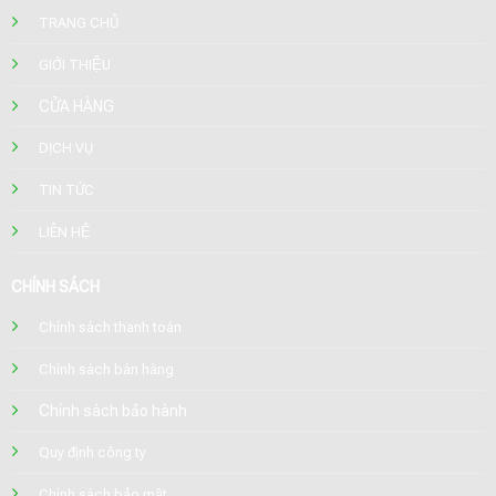
TRANG CHỦ
GIỚI THIỆU
CỬA HÀNG
DỊCH VỤ
TIN TỨC
LIÊN HỆ
CHÍNH SÁCH
Chính sách thanh toán
Chính sách bán hàng
Chính sách bảo hành
Quy định công ty
Chính sách bảo mật