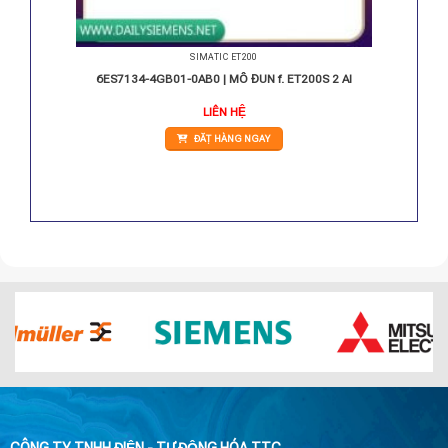
SIMATIC ET200
AI 4XU/I
6ES7134-4GB01-0AB0 | MÔ ĐUN f. ET200S 2 AI
LIÊN HỆ
ĐẶT HÀNG NGAY
CÔNG TY TNHH ĐIỆN - TỰ ĐỘNG HÓA TTC