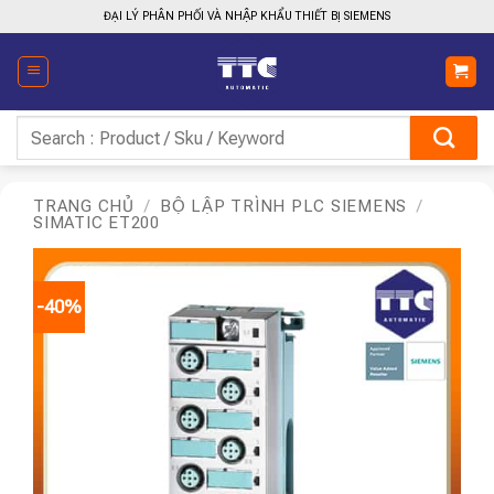
Bỏ
ĐẠI LÝ PHÂN PHỐI VÀ NHẬP KHẨU THIẾT BỊ SIEMENS
qua
nội
dung
Tìm
kiếm:
TRANG CHỦ
/
BỘ LẬP TRÌNH PLC SIEMENS
/
SIMATIC ET200
-40%