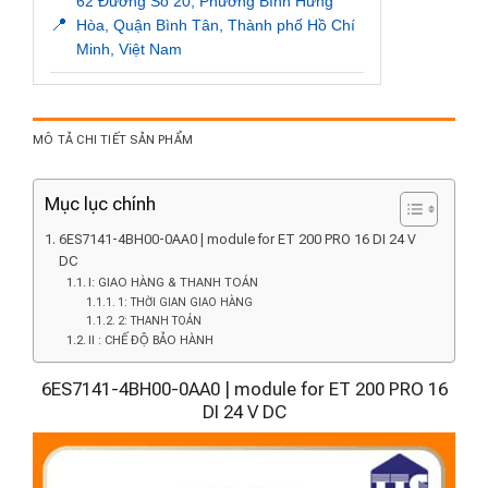
62 Đường Số 20, Phường Bình Hưng
📍
Hòa, Quận Bình Tân, Thành phố Hồ Chí
Minh, Việt Nam
MÔ TẢ CHI TIẾT SẢN PHẨM
Mục lục chính
6ES7141-4BH00-0AA0 | module for ET 200 PRO 16 DI 24 V
DC
I: GIAO HÀNG & THANH TOÁN
1: THỜI GIAN GIAO HÀNG
2: THANH TOÁN
II : CHẾ ĐỘ BẢO HÀNH
6ES7141-4BH00-0AA0 | module for ET 200 PRO 16
DI 24 V DC