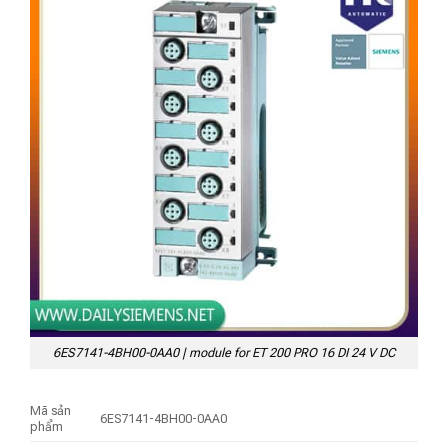
6ES7141-4BH00-0AA0 | module for ET 200 PRO 16 DI 24 V DC
Mã sản
6ES7141-4BH00-0AA0
phẩm