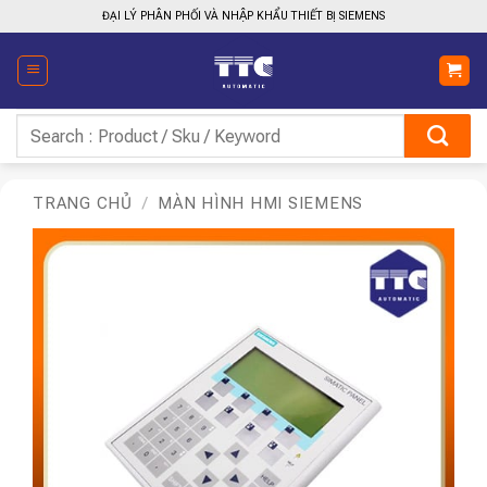
Bỏ
ĐẠI LÝ PHÂN PHỐI VÀ NHẬP KHẨU THIẾT BỊ SIEMENS
qua
nội
dung
Tìm
kiếm:
TRANG CHỦ
/
MÀN HÌNH HMI SIEMENS