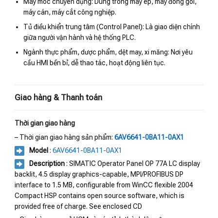
Máy móc chuyên dụng: Dùng trong máy ép, máy đóng gói,
máy cán, máy cắt công nghiệp.
Tủ điều khiển trung tâm (Control Panel): Là giao diện chính
giữa người vận hành và hệ thống PLC.
Ngành thực phẩm, dược phẩm, dệt may, xi măng: Nơi yêu
cầu HMI bền bỉ, dễ thao tác, hoạt động liên tục.
Giao hàng & Thanh toán
Thời gian giao hàng
– Thời gian giao hàng sản phẩm:
6AV6641-0BA11-0AX1
Model
:
6AV6641-0BA11-0AX1
Description
: SIMATIC Operator Panel OP 77A LC display
backlit, 4.5 display graphics-capable, MPI/PROFIBUS DP
interface to 1.5 MB, configurable from WinCC flexible 2004
Compact HSP contains open source software, which is
provided free of charge. See enclosed CD