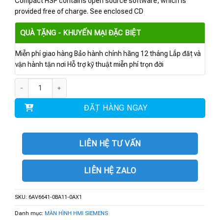
Compact HSP contains open source software, which is
provided free of charge. See enclosed CD
QUÀ TẶNG - KHUYẾN MẠI ĐẶC BIỆT
Miễn phí giao hàng Bảo hành chính hãng 12 tháng Lắp đặt và
vận hành tận nơi Hỗ trợ kỹ thuật miễn phí trọn đời
6AV6641-0BA11-0AX1 | Operator Panel OP 77A LC số lượng
ĐẶT HÀNG NGAY
LIÊN HỆ TƯ VẤN
LIÊN HỆ ZALO
SKU:
6AV6641-0BA11-0AX1
Danh mục:
MÀN HÌNH HMI SIEMENS