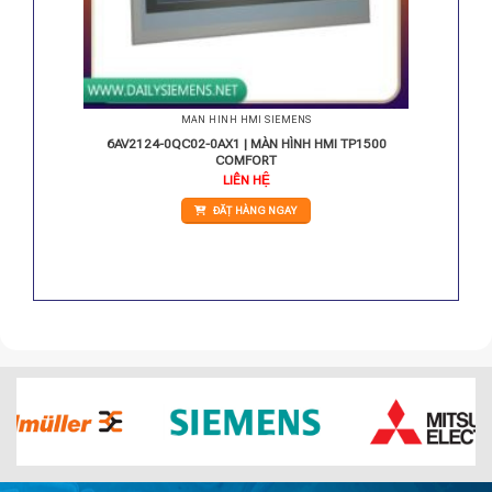
MÀN HÌNH HMI SIEMENS
sic DP
6AV2124-0QC02-0AX1 | MÀN HÌNH HMI TP1500
COMFORT
Giá
LIÊN HỆ
hiện
tại
ĐẶT HÀNG NGAY
.
là:
10.200.000 VNĐ.