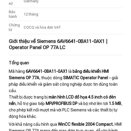
Germany
xứ
Bảo
12 tháng
hành
Chứng
COCQ và hóa đơn VAT
từ
Giới thiệu về Siemens 6AV6641-0BA11-0AX1 |
Operator Panel OP 77A LC
Tổng quan
Mã hàng
6AV6641-0BA11-0AX1
là
bảng điều khiển HMI
Siemens OP 77A
, thuộc dòng
SIMATIC Operator Panel
– giải
pháp điều khiển và giám sát công nghiệp được tin dùng toàn
cầu.
Thiết bị được trang bị
màn hình LCD đồ họa 4.5 inch có đèn
nền
, hỗ trợ giao tiếp
MPI/PROFIBUS DP
và bộ nhớ lên tới
1.5 MB
,
cho phép kết nối mượt mà với PLC Siemens và các thiết bị tự
động hóa khác.
Với khả năng cấu hình qua
WinCC flexible 2004 Compact
, HMI
Siemens OP 77A mang đến giao diện trực quan, dễ vận hành