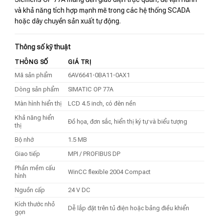
và khả năng tích hợp mạnh mẽ trong các hệ thống SCADA
hoặc dây chuyền sản xuất tự động.
Thông số kỹ thuật
THÔNG SỐ
GIÁ TRỊ
Mã sản phẩm
6AV6641-0BA11-0AX1
Dòng sản phẩm
SIMATIC OP 77A
Màn hình hiển thị
LCD 4.5 inch, có đèn nền
Khả năng hiển
Đồ họa, đơn sắc, hiển thị ký tự và biểu tượng
thị
Bộ nhớ
1.5 MB
Giao tiếp
MPI / PROFIBUS DP
Phần mềm cấu
WinCC flexible 2004 Compact
hình
Nguồn cấp
24 V DC
Kích thước nhỏ
Dễ lắp đặt trên tủ điện hoặc bảng điều khiển
gọn