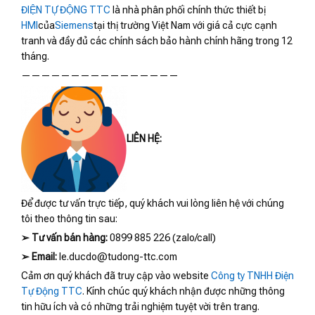
ĐIỆN TỰ ĐỘNG TTC
là nhà phân phối chính thức thiết bị
HMI
của
Siemens
tại thị trường Việt Nam với giá cả cực cạnh
tranh và đầy đủ các chính sách bảo hành chính hãng trong 12
tháng.
————————————————
LIÊN HỆ:
Để được tư vấn trực tiếp, quý khách vui lòng liên hệ với chúng
tôi theo thông tin sau:
➢
Tư vấn bán hàng:
0899 885 226 (zalo/call)
➢
Email:
le.ducdo@tudong-ttc.com
Cảm ơn quý khách đã truy cập vào website
Công ty TNHH Điện
Tự Động TTC
. Kính chúc quý khách nhận được những thông
tin hữu ích và có những trải nghiệm tuyệt vời trên trang.