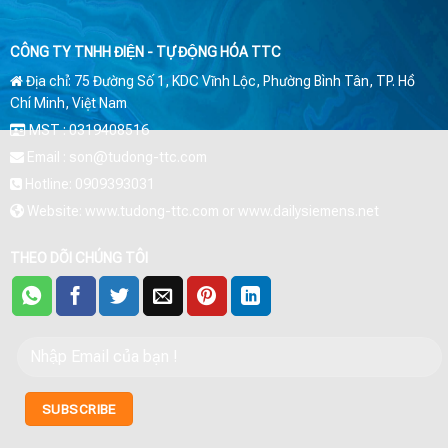
CÔNG TY TNHH ĐIỆN - TỰ ĐỘNG HÓA TTC
Địa chỉ: 75 Đường Số 1, KDC Vĩnh Lộc, Phường Bình Tân, TP. Hồ
Chí Minh, Việt Nam
MST : 0319408516
Email : son@tudong-ttc.com
Hotline: 0909393031
Website: www.tudong-ttc.com or www.dailysiemens.net
THEO DÕI CHÚNG TÔI