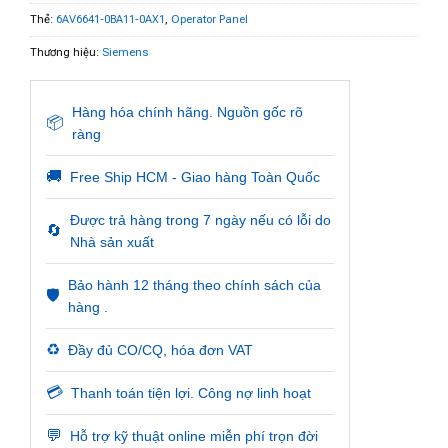
Thẻ:
6AV6641-0BA11-0AX1
,
Operator Panel
Thương hiệu:
Siemens
Hàng hóa chính hãng. Nguồn gốc rõ
📦
ràng
🚚
Free Ship HCM - Giao hàng Toàn Quốc
Được trả hàng trong 7 ngày nếu có lỗi do
🔄
Nhà sản xuất
Bảo hành 12 tháng theo chính sách của
🛡️
hàng .
♻️
Đầy đủ CO/CQ, hóa đơn VAT
💳
Thanh toán tiện lợi. Công nợ linh hoạt
💬
Hỗ trợ kỹ thuật online miễn phí trọn đời