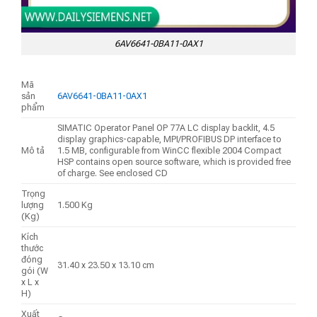
6AV6641-0BA11-0AX1
Mã
sản
6AV6641-0BA11-0AX1
phẩm
SIMATIC Operator Panel OP 77A LC display backlit, 4.5
display graphics-capable, MPI/PROFIBUS DP interface to
Mô tả
1.5 MB, configurable from WinCC flexible 2004 Compact
HSP contains open source software, which is provided free
of charge. See enclosed CD
Trọng
lượng
1.500 Kg
(Kg)
Kích
thước
đóng
31.40 x 23.50 x 13.10 cm
gói (W
x L x
H)
Xuất