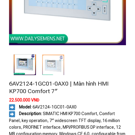
6AV2124-1GC01-0AX0 | Màn hình HMI
KP700 Comfort 7″
22.500.000
VNĐ
Model
: 6AV2124-1GC01-0AX0
Description
: SIMATIC HMI KP700 Comfort, Comfort
Panel, key operation, 7″ widescreen TFT display, 16 million
colors, PROFINET interface, MPI/PROFIBUS DP interface, 12
MB configuration memory, Windows CE 6.0, configurable from