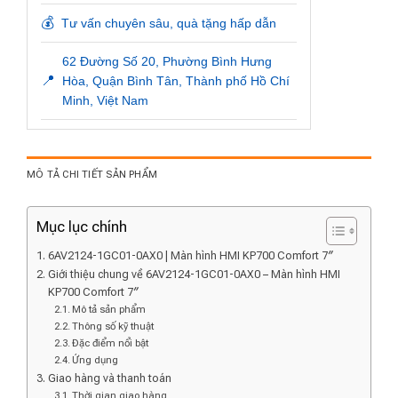
💰
Tư vấn chuyên sâu, quà tặng hấp dẫn
62 Đường Số 20, Phường Bình Hưng
📍
Hòa, Quận Bình Tân, Thành phố Hồ Chí
Minh, Việt Nam
MÔ TẢ CHI TIẾT SẢN PHẨM
Mục lục chính
6AV2124-1GC01-0AX0 | Màn hình HMI KP700 Comfort 7″
Giới thiệu chung về 6AV2124-1GC01-0AX0 – Màn hình HMI
KP700 Comfort 7″
Mô tả sản phẩm
Thông số kỹ thuật
Đặc điểm nổi bật
Ứng dụng
Giao hàng và thanh toán
Thời gian giao hàng