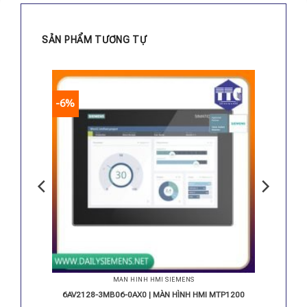
SẢN PHẨM TƯƠNG TỰ
-6%
MÀN HÌNH HMI SIEMENS
TP1500
6AV2128-3MB06-0AX0 | MÀN HÌNH HMI MTP1200