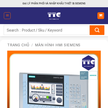
Bỏ
ĐẠI LÝ PHÂN PHỐI VÀ NHẬP KHẨU THIẾT BỊ SIEMENS
qua
nội
dung
Tìm
kiếm:
TRANG CHỦ
/
MÀN HÌNH HMI SIEMENS