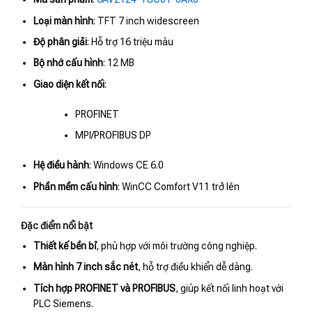
Loại màn hình
: TFT 7 inch widescreen
Độ phân giải
: Hỗ trợ 16 triệu màu
Bộ nhớ cấu hình
: 12 MB
Giao diện kết nối
:
PROFINET
MPI/PROFIBUS DP
Hệ điều hành
: Windows CE 6.0
Phần mềm cấu hình
: WinCC Comfort V11 trở lên
Đặc điểm nổi bật
Thiết kế bền bỉ
, phù hợp với môi trường công nghiệp.
Màn hình 7 inch sắc nét
, hỗ trợ điều khiển dễ dàng.
Tích hợp PROFINET và PROFIBUS
, giúp kết nối linh hoạt với
PLC Siemens.