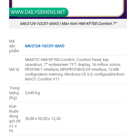
6AV2124-1GC01-0AX0 | Màn hình HMI KP700 Comfort 7″
Mã
sản
6AV2124-1GC01-0AX0
phẩm
SIMATIC HMI KP700 Comfort, Comfort Panel, key
operation, 7″ widescreen TFT display, 16 million colors,
Mô tả
PROFINET interface, MPI/PROFIBUS DP interface, 12 MB
configuration memory, Windows CE 6.0, configurable from
WinCC Comfort V11
Trọng
lượng
2,645 Kg
(Kg)
Kích
thước
đóng
35,80 x 50,20 x 12,20
gói (W
x L x
H)