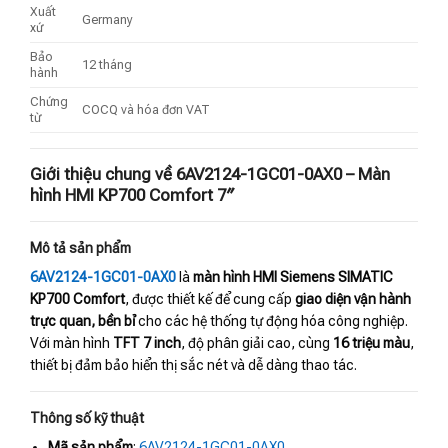
Xuất
Germany
xứ
Bảo
12 tháng
hành
Chứng
COCQ và hóa đơn VAT
từ
Giới thiệu chung về 6AV2124-1GC01-0AX0 – Màn
hình HMI KP700 Comfort 7″
Mô tả sản phẩm
6AV2124-1GC01-0AX0
là
màn hình HMI Siemens SIMATIC
KP700 Comfort
, được thiết kế để cung cấp
giao diện vận hành
trực quan, bền bỉ
cho các hệ thống tự động hóa công nghiệp.
Với màn hình
TFT 7 inch
, độ phân giải cao, cùng
16 triệu màu
,
thiết bị đảm bảo hiển thị sắc nét và dễ dàng thao tác.
Thông số kỹ thuật
Mã sản phẩm
:
6AV2124-1GC01-0AX0