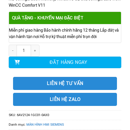
WinCC Comfort V11
QUÀ TẶNG - KHUYẾN MẠI ĐẶC BIỆT
Miễn phí giao hàng Bảo hành chính hãng 12 tháng Lắp đặt và
vận hành tận nơi Hỗ trợ kỹ thuật miễn phí trọn đời
6AV2124-1GC01-0AX0 | Màn hình HMI KP700 Comfort 7″ số lượng
ĐẶT HÀNG NGAY
LIÊN HỆ TƯ VẤN
LIÊN HỆ ZALO
SKU:
6AV2124-1GC01-0AX0
Danh mục:
MÀN HÌNH HMI SIEMENS