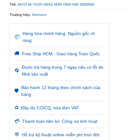
Thẻ:
6AV2124-1GC01-0AX0
,
MÀN HÌNH HMI SIEMENS
Thương hiệu:
Siemens
Hàng hóa chính hãng. Nguồn gốc rõ
📦
ràng
🚚
Free Ship HCM - Giao hàng Toàn Quốc
Được trả hàng trong 7 ngày nếu có lỗi do
🔄
Nhà sản xuất
Bảo hành 12 tháng theo chính sách của
🛡️
hàng .
♻️
Đầy đủ CO/CQ, hóa đơn VAT
💳
Thanh toán tiện lợi. Công nợ linh hoạt
💬
Hỗ trợ kỹ thuật online miễn phí trọn đời