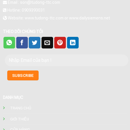
Email : son@tudong-ttc.com
Hotline: 0909393031
Website: www.tudong-ttc.com or www.dailysiemens.net
THEO DÕI CHÚNG TÔI
DANH MỤC
TRANG CHỦ
GIỚI THIỆU
CỬA HÀNG