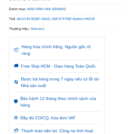
Danh mục:
MÀN HÌNH HMI SIEMENS
Thẻ:
6AV2145-8GB01-0AA0
,
HMI KTP700F Mobile HW/OR
Thương hiệu:
Siemens
Hàng hóa chính hãng. Nguồn gốc rõ
📦
ràng
🚚
Free Ship HCM - Giao hàng Toàn Quốc
Được trả hàng trong 7 ngày nếu có lỗi do
🔄
Nhà sản xuất
Bảo hành 12 tháng theo chính sách của
🛡️
hàng .
♻️
Đầy đủ CO/CQ, hóa đơn VAT
💳
Thanh toán tiện lợi. Công nợ linh hoạt