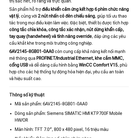
thị sắc nét, rõ ràng và trực quan.
Sản phẩm hỗ trợ
điều khiển cảm ứng kết hợp 6 phím chức năng
vật lý
, cùng với
2 nút nhấn có đèn chiếu sáng
, giúp tối ưu thao
tác trong mọi điều kiện làm việc. Đặc biệt, thiết bị được tích hợp
công tắc chìa khóa, công tắc xác nhận, nút dừng khẩn cấp,
tay quay (handwheel) và tính năng override
, đáp ứng các yêu
cầu khắt khe trong môi trường công nghiệp.
6AV2145-8GB01-0AA0
còn cung cấp khả năng kết nối mạnh
mẽ thông qua
PROFINET/Industrial Ethernet, khe cắm MMC,
cổng USB
và dễ dàng cấu hình bằng
WinCC Comfort V15
, phù
hợp cho các hệ thống tự động hóa hiện đại, yêu cầu an toàn
và hiệu suất cao.
Thông số kỹ thuật
Mã sản phẩm: 6AV2145-8GB01-0AA0
Dòng sản phẩm: Siemens SIMATIC HMI KTP700F Mobile
HW/OR
Màn hình: TFT 7.0″, 800 x 480 pixel, 16 triệu màu