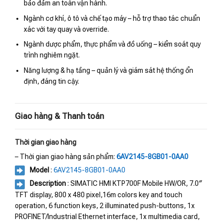
bảo đảm an toàn vận hành.
Ngành cơ khí, ô tô và chế tạo máy – hỗ trợ thao tác chuẩn
xác với tay quay và override.
Ngành dược phẩm, thực phẩm và đồ uống – kiểm soát quy
trình nghiêm ngặt.
Năng lượng & hạ tầng – quản lý và giám sát hệ thống ổn
định, đáng tin cậy.
Giao hàng & Thanh toán
Thời gian giao hàng
– Thời gian giao hàng sản phẩm:
6AV2145-8GB01-0AA0
Model
:
6AV2145-8GB01-0AA0
Description
: SIMATIC HMI KTP700F Mobile HW/OR, 7.0″
TFT display, 800 x 480 pixel,16m colors key and touch
operation, 6 function keys, 2 illuminated push-buttons, 1x
PROFINET/Industrial Ethernet interface, 1x multimedia card,