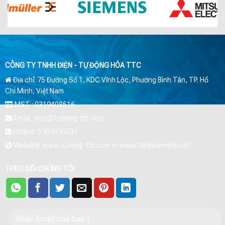
CÔNG TY TNHH ĐIỆN - TỰ ĐỘNG HÓA TTC
Địa chỉ: 75 Đường Số 1, KDC Vĩnh Lộc, Phường Bình Tân, TP. Hồ
Chí Minh, Việt Nam
MST : 0319408516
Email : son@tudong-ttc.com
Hotline: 0909393031
Website: www.tudong-ttc.com or www.dailysiemens.net
THEO DÕI CHÚNG TÔI