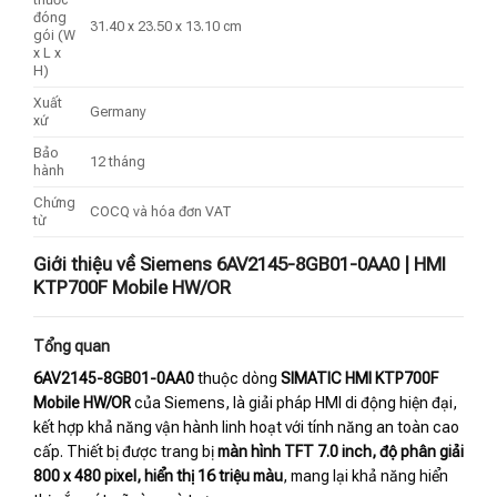
đóng
31.40 x 23.50 x 13.10 cm
gói (W
x L x
H)
Xuất
Germany
xứ
Bảo
12 tháng
hành
Chứng
COCQ và hóa đơn VAT
từ
Giới thiệu về Siemens 6AV2145-8GB01-0AA0 | HMI
KTP700F Mobile HW/OR
Tổng quan
6AV2145-8GB01-0AA0
thuộc dòng
SIMATIC HMI KTP700F
Mobile HW/OR
của Siemens, là giải pháp HMI di động hiện đại,
kết hợp khả năng vận hành linh hoạt với tính năng an toàn cao
cấp. Thiết bị được trang bị
màn hình TFT 7.0 inch, độ phân giải
800 x 480 pixel, hiển thị 16 triệu màu
, mang lại khả năng hiển