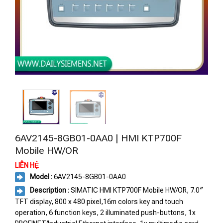
6AV2145-8GB01-0AA0 | HMI KTP700F
Mobile HW/OR
LIÊN HỆ
Model
: 6AV2145-8GB01-0AA0
Description
: SIMATIC HMI KTP700F Mobile HW/OR, 7.0″
TFT display, 800 x 480 pixel,16m colors key and touch
operation, 6 function keys, 2 illuminated push-buttons, 1x