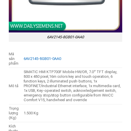
6AV2145-8GB01-0AA0
Mã
sản
6AV2145-8GB01-0AA0
phẩm
SIMATIC HMI KTP700F Mobile HW/OR, 7.0″ TFT display,
800 x 480 pixel,16m colors key and touch operation, 6
function keys, 2 illuminated push-buttons, 1x
Mô tả
PROFINET/Industrial Ethernet interface, 1x multimedia card,
1x USB, Key-operated switch, acknowledgement switch,
emergency stop/stop button configurable from WinCC
Comfort V15, handwheel and override
Trọng
lượng
1.500 Kg
(Kg)
Kích
thước