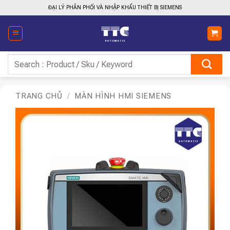
Bỏ
ĐẠI LÝ PHÂN PHỐI VÀ NHẬP KHẨU THIẾT BỊ SIEMENS
qua
nội
dung
Tìm
kiếm:
TRANG CHỦ
/
MÀN HÌNH HMI SIEMENS