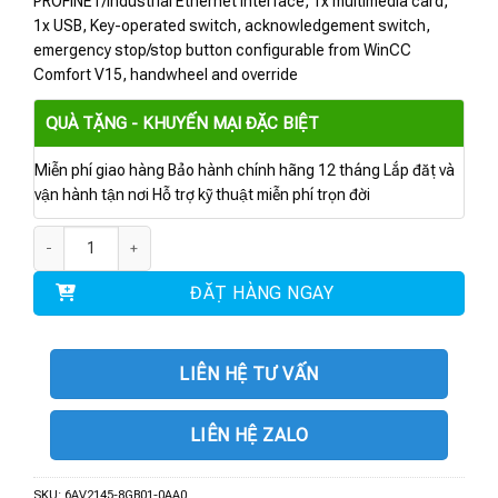
PROFINET/Industrial Ethernet interface, 1x multimedia card,
1x USB, Key-operated switch, acknowledgement switch,
emergency stop/stop button configurable from WinCC
Comfort V15, handwheel and override
QUÀ TẶNG - KHUYẾN MẠI ĐẶC BIỆT
Miễn phí giao hàng Bảo hành chính hãng 12 tháng Lắp đặt và
vận hành tận nơi Hỗ trợ kỹ thuật miễn phí trọn đời
6AV2145-8GB01-0AA0 | HMI KTP700F Mobile HW/OR số lượng
ĐẶT HÀNG NGAY
LIÊN HỆ TƯ VẤN
LIÊN HỆ ZALO
SKU:
6AV2145-8GB01-0AA0