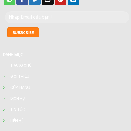
DANH MỤC
TRANG CHỦ
GIỚI THIỆU
CỬA HÀNG
DỊCH VỤ
TIN TỨC
LIÊN HỆ