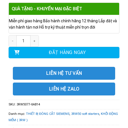
QUÀ TẶNG - KHUYẾN MẠI ĐẶC BIỆT
Miễn phí giao hàng Bảo hành chính hãng 12 tháng Lắp đặt và
vận hành tận nơi Hỗ trợ kỹ thuật miễn phí trọn đời
3RW5077-6AB14 | 3RW50 480V 570A 110-250V số lượng
ĐẶT HÀNG NGAY
LIÊN HỆ TƯ VẤN
LIÊN HỆ ZALO
SKU:
3RW5077-6AB14
Danh mục:
THIẾT BỊ ĐÓNG CẮT SIEMENS
,
3RW50 soft starters
,
KHỞI ĐỘNG
MỀM ( 3RW )