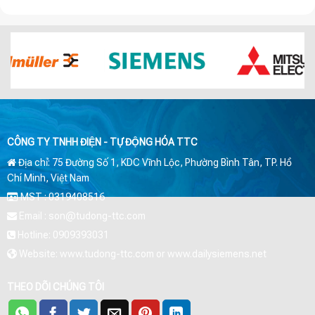
CÔNG TY TNHH ĐIỆN - TỰ ĐỘNG HÓA TTC
Địa chỉ: 75 Đường Số 1, KDC Vĩnh Lộc, Phường Bình Tân, TP. Hồ
Chí Minh, Việt Nam
MST : 0319408516
Email : son@tudong-ttc.com
Hotline: 0909393031
Website: www.tudong-ttc.com or www.dailysiemens.net
THEO DÕI CHÚNG TÔI