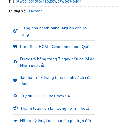
Thẻ:
3RW50 480V 570A 110-250V
,
3RW5077-6AB14
Thương hiệu:
Siemens
Hàng hóa chính hãng. Nguồn gốc rõ
📦
ràng
🚚
Free Ship HCM - Giao hàng Toàn Quốc
Được trả hàng trong 7 ngày nếu có lỗi do
🔄
Nhà sản xuất
Bảo hành 12 tháng theo chính sách của
🛡️
hàng .
♻️
Đầy đủ CO/CQ, hóa đơn VAT
💳
Thanh toán tiện lợi. Công nợ linh hoạt
💬
Hỗ trợ kỹ thuật online miễn phí trọn đời