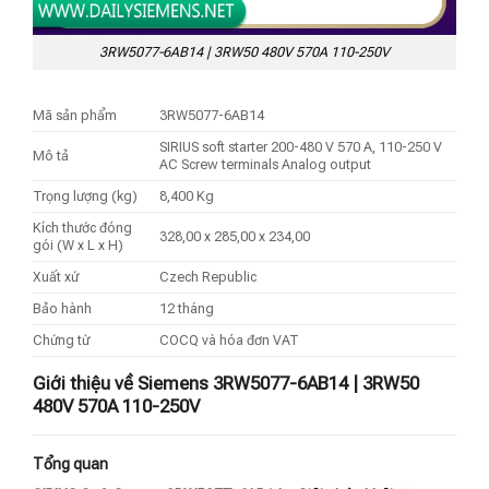
3RW5077-6AB14 | 3RW50 480V 570A 110-250V
Mã sản phẩm
3RW5077-6AB14
SIRIUS soft starter 200-480 V 570 A, 110-250 V
Mô tả
AC Screw terminals Analog output
Trọng lượng (kg)
8,400 Kg
Kích thước đóng
328,00 x 285,00 x 234,00
gói (W x L x H)
Xuất xứ
Czech Republic
Bảo hành
12 tháng
Chứng từ
COCQ và hóa đơn VAT
Giới thiệu về Siemens 3RW5077-6AB14 | 3RW50
480V 570A 110-250V
Tổng quan