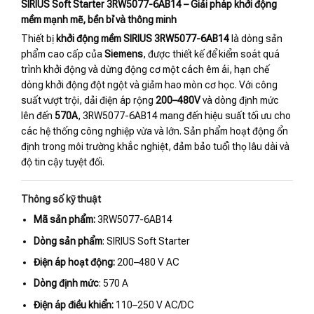
SIRIUS Soft Starter 3RW5077-6AB14 – Giải pháp khởi động
mềm mạnh mẽ, bền bỉ và thông minh
Thiết bị
khởi động mềm SIRIUS 3RW5077-6AB14
là dòng sản
phẩm cao cấp của
Siemens
, được thiết kế để kiểm soát quá
trình khởi động và dừng động cơ một cách êm ái, hạn chế
dòng khởi động đột ngột và giảm hao mòn cơ học. Với công
suất vượt trội, dải điện áp rộng
200–480V
và dòng định mức
lên đến
570A
, 3RW5077-6AB14 mang đến hiệu suất tối ưu cho
các hệ thống công nghiệp vừa và lớn. Sản phẩm hoạt động ổn
định trong môi trường khắc nghiệt, đảm bảo tuổi thọ lâu dài và
độ tin cậy tuyệt đối.
Thông số kỹ thuật
Mã sản phẩm:
3RW5077-6AB14
Dòng sản phẩm
: SIRIUS Soft Starter
Điện áp hoạt động:
200–480 V AC
Dòng định mức
: 570 A
Điện áp điều khiển:
110–250 V AC/DC