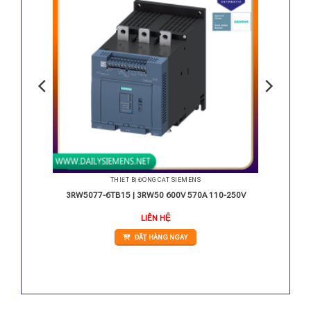
THIẾT BỊ ĐÓNG CẮT SIEMENS
0-250V
3RW5077-6TB15 | 3RW50 600V 570A 110-250V
LIÊN HỆ
ĐẶT HÀNG NGAY