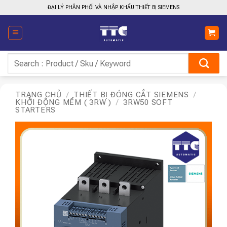
Bỏ
ĐẠI LÝ PHÂN PHỐI VÀ NHẬP KHẨU THIẾT BỊ SIEMENS
qua
nội
dung
Tìm
kiếm:
TRANG CHỦ
/
THIẾT BỊ ĐÓNG CẮT SIEMENS
/
KHỞI ĐỘNG MỀM ( 3RW )
/
3RW50 SOFT
STARTERS