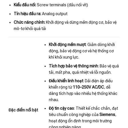
Kiểu đầu nối:
Screw terminals (đầu nối vít)
Tín hiệu đầu ra:
Analog output
Chức năng chính:
Khởi động và dừng mềm động cơ, bảo vệ
mô-tơ khỏi quá tải
Khởi động mềm mượt
: Giảm dòng khởi
động, bảo vệ động cơ và hệ thống cơ
khí khỏi xung lực.
Tích hợp bảo vệ thông minh
: Bảo vệ quá
tải, mất pha, quá nhiệt và lỗi nguồn.
Điều khiển linh hoạt
: Dải điện áp điều
khiển rộng từ
110–250V AC/DC
, dễ
dàng tích hợp vào nhiều hệ thống khác
nhau.
Độ tin cậy cao
: Thiết kế chắc chắn, đạt
Đặc điểm nổi bật
tiêu chuẩn công nghiệp của
Siemens
,
hoạt động ổn định trong môi trường
công nghiệp nặng.