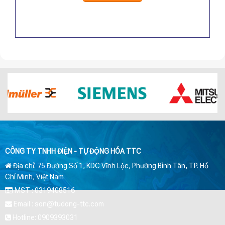
11.800.000 VNĐ.
CÔNG TY TNHH ĐIỆN - TỰ ĐỘNG HÓA TTC
Địa chỉ: 75 Đường Số 1, KDC Vĩnh Lộc, Phường Bình Tân, TP. Hồ
Chí Minh, Việt Nam
MST : 0319408516
Email : son@tudong-ttc.com
Hotline: 0909393031