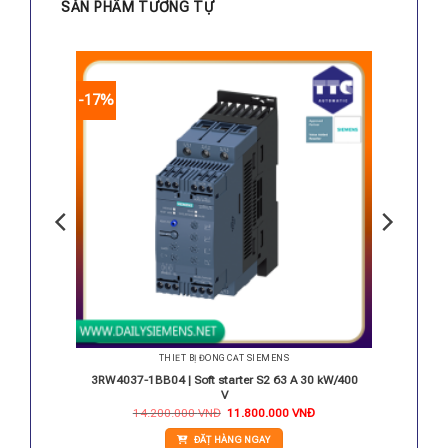
SẢN PHẨM TƯƠNG TỰ
-17%
THIẾT BỊ ĐÓNG CẮT SIEMENS
 24V
3RW4037-1BB04 | Soft starter S2 63 A 30 kW/400
V
Giá
Giá
14.200.000
VNĐ
11.800.000
VNĐ
gốc
hiện
là:
tại
ĐẶT HÀNG NGAY
14.200.000 VNĐ.
là: