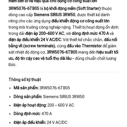
mềm bền bỉ và hiệu quả cho động cơ công suất lớn
3RW5076-6TB05
là
bộ khởi động mềm (Soft Starter)
thuộc
dòng cao cấp
Siemens SIRIUS 3RW50
, được thiết kế dành
riêng cho các ứng dụng
điều khiển động cơ công suất lớn
trong môi trường công nghiệp nặng. Thiết bị hoạt động ổn định
trong dải
điện áp 200–600 V AC
, với
dòng định mức 470 A
và
điện áp điều khiển 24 V AC/DC
. Với thiết kế chắc chắn,
đấu nối
bằng vít (screw terminals)
, cùng
đầu vào Thermistor
để giám
sát nhiệt độ động cơ,
3RW5076-6TB05
mang đến
hiệu suất tối
ưu, độ tin cậy cao và tuổi thọ dài lâu
– đúng chuẩn chất lượng
Đức.
Thông số kỹ thuật
Mã sản phẩm:
3RW5076-6TB05
Dòng sản phẩm
: Siemens SIRIUS 3RW50
Điện áp hoạt động:
200 – 600 V AC
Dòng định mức
: 470 A
Điện áp điều khiển:
24 V AC/DC