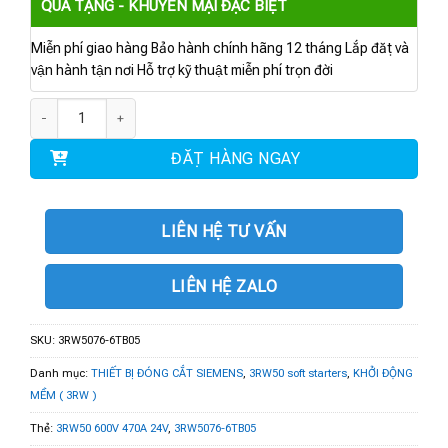
QUÀ TẶNG - KHUYẾN MẠI ĐẶC BIỆT
Miễn phí giao hàng Bảo hành chính hãng 12 tháng Lắp đặt và
vận hành tận nơi Hỗ trợ kỹ thuật miễn phí trọn đời
3RW5076-6TB05 | 3RW50 600V 470A 24V số lượng
ĐẶT HÀNG NGAY
LIÊN HỆ TƯ VẤN
LIÊN HỆ ZALO
SKU:
3RW5076-6TB05
Danh mục:
THIẾT BỊ ĐÓNG CẮT SIEMENS
,
3RW50 soft starters
,
KHỞI ĐỘNG
MỀM ( 3RW )
Thẻ:
3RW50 600V 470A 24V
,
3RW5076-6TB05