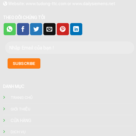
Website: www.tudong-ttc.com or www.dailysiemens.net
THEO DÕI CHÚNG TÔI
DANH MỤC
TRANG CHỦ
GIỚI THIỆU
CỬA HÀNG
DỊCH VỤ