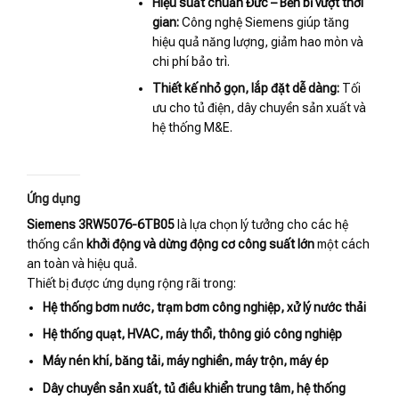
Hiệu suất chuẩn Đức – Bền bỉ vượt thời
gian:
Công nghệ Siemens giúp tăng
hiệu quả năng lượng, giảm hao mòn và
chi phí bảo trì.
Thiết kế nhỏ gọn, lắp đặt dễ dàng:
Tối
ưu cho tủ điện, dây chuyền sản xuất và
hệ thống M&E.
Ứng dụng
Siemens 3RW5076-6TB05
là lựa chọn lý tưởng cho các hệ
thống cần
khởi động và dừng động cơ công suất lớn
một cách
an toàn và hiệu quả.
Thiết bị được ứng dụng rộng rãi trong:
Hệ thống bơm nước, trạm bơm công nghiệp, xử lý nước thải
Hệ thống quạt, HVAC, máy thổi, thông gió công nghiệp
Máy nén khí, băng tải, máy nghiền, máy trộn, máy ép
Dây chuyền sản xuất, tủ điều khiển trung tâm, hệ thống