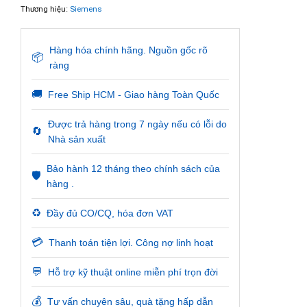
Thương hiệu:
Siemens
Hàng hóa chính hãng. Nguồn gốc rõ
📦
ràng
🚚
Free Ship HCM - Giao hàng Toàn Quốc
Được trả hàng trong 7 ngày nếu có lỗi do
🔄
Nhà sản xuất
Bảo hành 12 tháng theo chính sách của
🛡️
hàng .
♻️
Đầy đủ CO/CQ, hóa đơn VAT
💳
Thanh toán tiện lợi. Công nợ linh hoạt
💬
Hỗ trợ kỹ thuật online miễn phí trọn đời
💰
Tư vấn chuyên sâu, quà tặng hấp dẫn