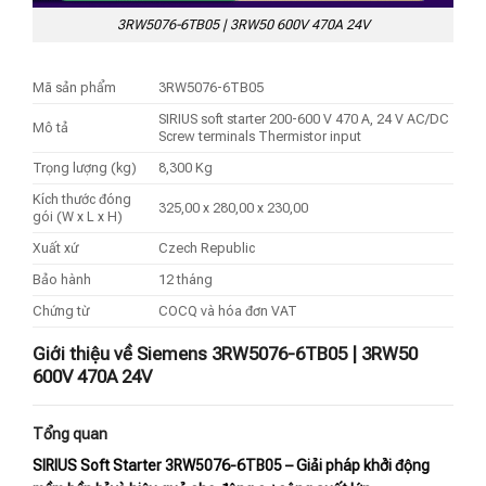
3RW5076-6TB05 | 3RW50 600V 470A 24V
Mã sản phẩm
3RW5076-6TB05
SIRIUS soft starter 200-600 V 470 A, 24 V AC/DC
Mô tả
Screw terminals Thermistor input
Trọng lượng (kg)
8,300 Kg
Kích thước đóng
325,00 x 280,00 x 230,00
gói (W x L x H)
Xuất xứ
Czech Republic
Bảo hành
12 tháng
Chứng từ
COCQ và hóa đơn VAT
Giới thiệu về Siemens 3RW5076-6TB05 | 3RW50
600V 470A 24V
Tổng quan
SIRIUS Soft Starter 3RW5076-6TB05 – Giải pháp khởi động