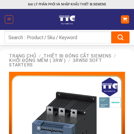
Bỏ
ĐẠI LÝ PHÂN PHỐI VÀ NHẬP KHẨU THIẾT BỊ SIEMENS
qua
nội
dung
Tìm
kiếm:
TRANG CHỦ
/
THIẾT BỊ ĐÓNG CẮT SIEMENS
/
KHỞI ĐỘNG MỀM ( 3RW )
/
3RW50 SOFT
STARTERS