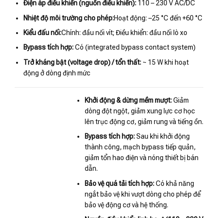
Điện áp điều khiển (nguồn điều khiển):
110 – 230 V AC/DC
Nhiệt độ môi trường cho phép:
Hoạt động: –25 °C đến +60 °C
Kiểu đấu nối:
Chính: đầu nối vít; Điều khiển: đầu nối lò xo
Bypass tích hợp:
Có (integrated bypass contact system)
Trở kháng bật (voltage drop) / tổn thất:
~ 15 W khi hoạt
động ở dòng định mức
Khởi động & dừng mềm mượt:
Giảm
dòng đột ngột, giảm xung lực cơ học
lên trục động cơ, giảm rung và tiếng ồn.
Bypass tích hợp:
Sau khi khởi động
thành công, mạch bypass tiếp quản,
giảm tổn hao điện và nóng thiết bị bán
dẫn.
Bảo vệ quá tải tích hợp:
Có khả năng
ngắt bảo vệ khi vượt dòng cho phép để
bảo vệ động cơ và hệ thống.