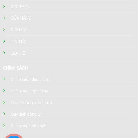
GIỚI THIỆU
CỬA HÀNG
DỊCH VỤ
TIN TỨC
LIÊN HỆ
CHÍNH SÁCH
Chính sách thanh toán
Chính sách bán hàng
Chính sách bảo hành
Quy định công ty
Chính sách bảo mật