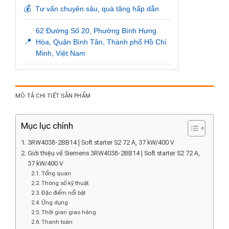
💰
Tư vấn chuyên sâu, quà tặng hấp dẫn
62 Đường Số 20, Phường Bình Hưng
📍
Hòa, Quận Bình Tân, Thành phố Hồ Chí
Minh, Việt Nam
MÔ TẢ CHI TIẾT SẢN PHẨM
Mục lục chính
3RW4038-2BB14 | Soft starter S2 72 A, 37 kW/400 V
Giới thiệu về Siemens 3RW4038-2BB14 | Soft starter S2 72 A,
37 kW/400 V
Tổng quan
Thông số kỹ thuật
Đặc điểm nổi bật
Ứng dụng
Thời gian giao hàng
Thanh toán