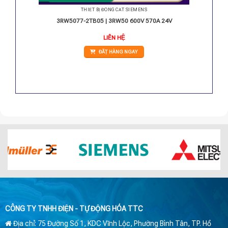
THIẾT BỊ ĐÓNG CẮT SIEMENS
0-250V
3RW5077-2TB05 | 3RW50 600V 570A 24V
LIÊN HỆ
ĐẶT HÀNG NGAY
CÔNG TY TNHH ĐIỆN - TỰ ĐỘNG HÓA TTC
Địa chỉ: 75 Đường Số 1, KDC Vĩnh Lộc, Phường Bình Tân, TP. Hồ