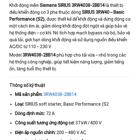
Khởi động mềm
Siemens SIRIUS 3RW4038-2BB14
là thiết bị
điều khiển động cơ 3 pha thuộc dòng
SIRIUS 3RW40 – Basic
Performance (S2)
, được thiết kế để khởi động và dừng động cơ
một cách êm ái, giảm dòng khởi động đột ngột và giúp bảo vệ
hệ thống điện – cơ khí. Nó tích hợp mạch bypass nội bộ, bảo vệ
quá tải, giới hạn dòng khởi động và sử dụng nguồn điều khiển
AC/DC từ 110 – 230 V.
Model
3RW4038-2BB14
phù hợp cho tải vừa – nhỏ trong các
hệ thống công nghiệp, giúp tiết kiệm năng lượng, giảm tiếng
ồn, tăng tuổi thọ thiết bị.
Thông số kỹ thuật
Mã sản phẩm:
3RW4038-2BB14
Loại:
SIRIUS soft starter, Basic Performance (S2
Dòng định mức:
72 A
Công suất tương ứng động cơ:
37 kW / 400 V
Điện áp nguồn chính:
200 – 480 V AC