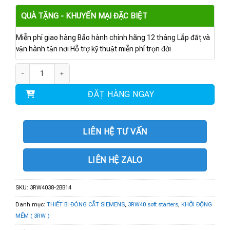
QUÀ TẶNG - KHUYẾN MẠI ĐẶC BIỆT
Miễn phí giao hàng Bảo hành chính hãng 12 tháng Lắp đặt và
vận hành tận nơi Hỗ trợ kỹ thuật miễn phí trọn đời
3RW4038-2BB14 | Soft starter S2 72 A, 37 kW/400 V số lượng
ĐẶT HÀNG NGAY
LIÊN HỆ TƯ VẤN
LIÊN HỆ ZALO
SKU:
3RW4038-2BB14
Danh mục:
THIẾT BỊ ĐÓNG CẮT SIEMENS
,
3RW40 soft starters
,
KHỞI ĐỘNG
MỀM ( 3RW )