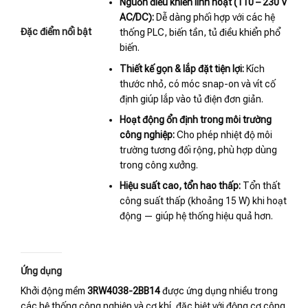
Nguồn điều khiển linh hoạt (110 – 230 V
AC/DC):
Dễ dàng phối hợp với các hệ
Đặc điểm nổi bật
thống PLC, biến tần, tủ điều khiển phổ
biến.
Thiết kế gọn & lắp đặt tiện lợi:
Kích
thước nhỏ, có móc snap-on và vít cố
định giúp lắp vào tủ điện đơn giản.
Hoạt động ổn định trong môi trường
công nghiệp:
Cho phép nhiệt độ môi
trường tương đối rộng, phù hợp dùng
trong công xưởng.
Hiệu suất cao, tổn hao thấp:
Tổn thất
công suất thấp (khoảng 15 W) khi hoạt
động — giúp hệ thống hiệu quả hơn.
Ứng dụng
Khởi động mềm
3RW4038-2BB14
được ứng dụng nhiều trong
các hệ thống công nghiệp và cơ khí, đặc biệt với động cơ công