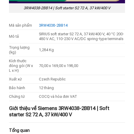
3RW4038-2BB14 | Soft starter S2 72 A, 37 kW/400 V
Mã sản phẩm
3RW4038-2BB14
SIRIUS soft starter S2 72 A, 37 kW/400 V, 40 °C 200-
Mô tả
480 V AC, 110-230 V AC/DC spring-type terminals
Trọng lượng
1,284 Kg
(kg)
Kích thước
đóng gói (W x
70,00 x 169,00 x 198,00
L x H)
Xuất xứ
Czech Republic
Bảo hành
12 tháng
Chứng từ
COCQ và hóa đơn VAT
Giới thiệu về Siemens 3RW4038-2BB14 |
Soft
starter S2 72 A, 37 kW/400 V
Tổng quan