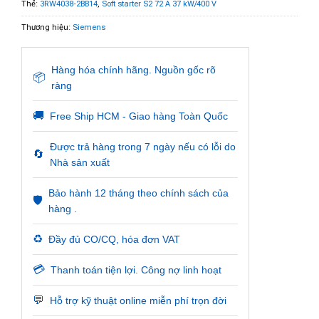
Thẻ:
3RW4038-2BB14
,
Soft starter S2 72 A 37 kW/400 V
Thương hiệu:
Siemens
Hàng hóa chính hãng. Nguồn gốc rõ
📦
ràng
🚚
Free Ship HCM - Giao hàng Toàn Quốc
Được trả hàng trong 7 ngày nếu có lỗi do
🔄
Nhà sản xuất
Bảo hành 12 tháng theo chính sách của
🛡️
hàng .
♻️
Đầy đủ CO/CQ, hóa đơn VAT
💳
Thanh toán tiện lợi. Công nợ linh hoạt
💬
Hỗ trợ kỹ thuật online miễn phí trọn đời