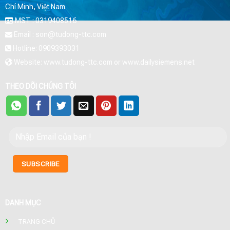
Chí Minh, Việt Nam
MST : 0319408516
Email : son@tudong-ttc.com
Hotline: 0909393031
Website: www.tudong-ttc.com or www.dailysiemens.net
THEO DÕI CHÚNG TÔI
DANH MỤC
TRANG CHỦ