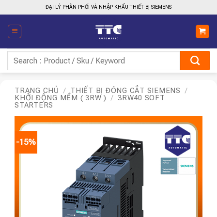
Bỏ
ĐẠI LÝ PHÂN PHỐI VÀ NHẬP KHẨU THIẾT BỊ SIEMENS
qua
nội
dung
Tìm
kiếm:
TRANG CHỦ
/
THIẾT BỊ ĐÓNG CẮT SIEMENS
/
KHỞI ĐỘNG MỀM ( 3RW )
/
3RW40 SOFT
STARTERS
-15%