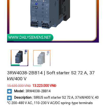
3RW4038-2BB14 | Soft starter S2 72 A, 37
kW/400 V
Giá
Giá
15.630.000
VNĐ
13.223.000
VNĐ
gốc
hiện
Model
: 3RW4038-2BB14
là:
tại
15.630.000 VNĐ.
là:
Description
: SIRIUS soft starter S2 72 A, 37 kW/400 V, 40
13.223.000 VNĐ.
°C 200-480 V AC, 110-230 V AC/DC spring-type terminals