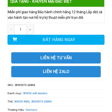
QUÀ TẶNG - KHUYẾN MẠI ĐẶC BIỆT
Miễn phí giao hàng Bảo hành chính hãng 12 tháng Lắp đặt và
vận hành tận nơi Hỗ trợ kỹ thuật miễn phí trọn đời
3RW5073-2AB04 | 3RW50 480V 250A 24V số lượng
ĐẶT HÀNG NGAY
LIÊN HỆ TƯ VẤN
LIÊN HỆ ZALO
SKU:
3RW5073-2AB04
Danh mục:
3RW50 soft starters
Thẻ:
3RW50 480V
,
3RW5073-2AB04
Thương hiệu:
Siemens