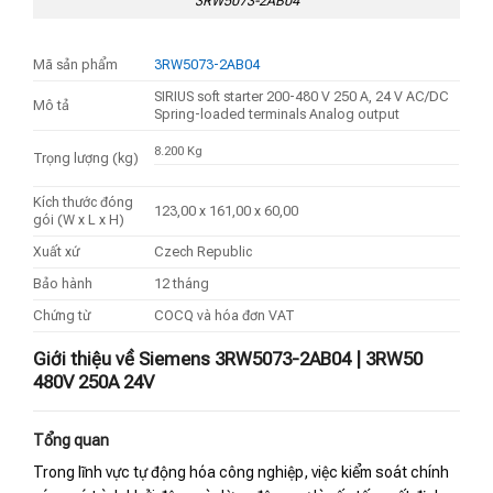
3RW5073-2AB04
Mã sản phẩm
3RW5073-2AB04
SIRIUS soft starter 200-480 V 250 A, 24 V AC/DC
Mô tả
Spring-loaded terminals Analog output
8.200 Kg
Trọng lượng (kg)
Kích thước đóng
123,00 x 161,00 x 60,00
gói (W x L x H)
Xuất xứ
Czech Republic
Bảo hành
12 tháng
Chứng từ
COCQ và hóa đơn VAT
Giới thiệu về Siemens 3RW5073-2AB04 | 3RW50
480V 250A 24V
Tổng quan
Trong lĩnh vực tự động hóa công nghiệp,
việc kiểm soát chính