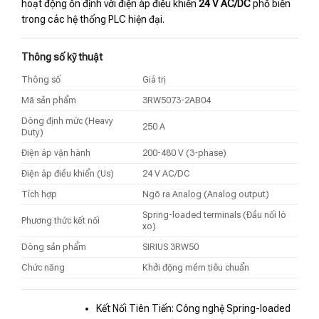
hoạt động ổn định với điện áp điều khiển
24 V AC/DC
phổ biến
trong các hệ thống PLC hiện đại.
Thông số kỹ thuật
Thông số
Giá trị
Mã sản phẩm
3RW5073-2AB04
Dòng định mức (Heavy
250 A
Duty)
Điện áp vận hành
200-480 V (3-phase)
Điện áp điều khiển (Us)
24 V AC/DC
Tích hợp
Ngõ ra Analog (Analog output)
Spring-loaded terminals (Đầu nối lò
Phương thức kết nối
xo)
Dòng sản phẩm
SIRIUS 3RW50
Chức năng
Khởi động mềm tiêu chuẩn
Kết Nối Tiên Tiến: Công nghệ Spring-loaded