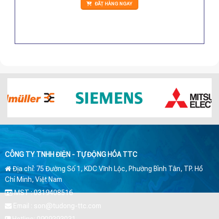
ĐẶT HÀNG NGAY
CÔNG TY TNHH ĐIỆN - TỰ ĐỘNG HÓA TTC
Địa chỉ: 75 Đường Số 1, KDC Vĩnh Lộc, Phường Bình Tân, TP. Hồ
Chí Minh, Việt Nam
MST : 0319408516
Email : son@tudong-ttc.com