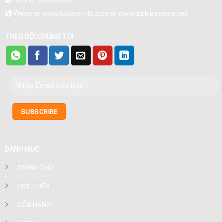
Hotline: 0909393031
Website: www.tudong-ttc.com or www.dailysiemens.net
THEO DÕI CHÚNG TÔI
DANH MỤC
TRANG CHỦ
GIỚI THIỆU
CỬA HÀNG