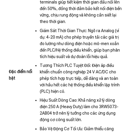
terminals giúp tiết kiệm thời gian đấu nối lên
đến 50%, đồng thời đảm bảo kết nối điện bền
vững, chịu rung động và không cần siết lại
theo thời gian.
Giám Sát Thời Gian Thực: Ngõ ra Analog (ví
dụ: 4-20 mA) cho phép truyền tải các giá trị
đo lường như dòng điện hoặc mô-men xoắn
đến PLC/Hệ thống điều khiển, giúp bạn phân
tích hiệu suất và dự đoán lỗi hiệu quả.
Tương Thích PLC Tuyệt Đối: Điện áp điều
Đặc điểm nổi
khiển chuẩn công nghiệp 24 V AC/DC cho
bật
phép tích hợp trực tiếp, dễ dàng và an toàn
với hầu hết các hệ thống điều khiển lập trình
(PLC) hiện có.
Hiệu Suất Dòng Cao: Khả năng xử lý dòng
điện 250 A (Heavy Duty) làm cho 3RW5073-
2AB04 trở nên lý tưởng cho các ứng dụng
động cơ công suất lớn.
Bảo Vệ Động Cơ Tối Ưu: Giảm thiểu căng