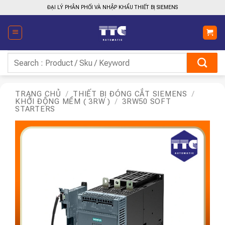
Bỏ
ĐẠI LÝ PHÂN PHỐI VÀ NHẬP KHẨU THIẾT BỊ SIEMENS
qua
nội
dung
Tìm
kiếm:
TRANG CHỦ
/
THIẾT BỊ ĐÓNG CẮT SIEMENS
/
KHỞI ĐỘNG MỀM ( 3RW )
/
3RW50 SOFT
STARTERS