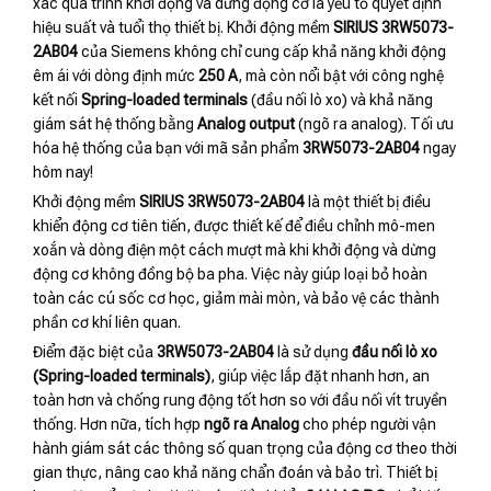
xác quá trình khởi động và dừng động cơ là yếu tố quyết định
hiệu suất và tuổi thọ thiết bị.
Khởi động mềm
SIRIUS 3RW5073-
2AB04
của Siemens không chỉ cung cấp khả năng khởi động
êm ái với dòng định mức
250 A
,
mà còn nổi bật với công nghệ
kết nối
Spring-loaded terminals
(đầu nối lò xo) và khả năng
giám sát hệ thống bằng
Analog output
(ngõ ra analog).
Tối ưu
hóa hệ thống của bạn với mã sản phẩm
3RW5073-2AB04
ngay
hôm nay!
Khởi động mềm
SIRIUS 3RW5073-2AB04
là một thiết bị điều
khiển động cơ tiên tiến, được thiết kế để điều chỉnh mô-men
xoắn và dòng điện một cách mượt mà khi khởi động và dừng
động cơ không đồng bộ ba pha. Việc này giúp loại bỏ hoàn
toàn các cú sốc cơ học, giảm mài mòn, và bảo vệ các thành
phần cơ khí liên quan.
Điểm đặc biệt của
3RW5073-2AB04
là sử dụng
đầu nối lò xo
(Spring-loaded terminals)
, giúp việc lắp đặt nhanh hơn, an
toàn hơn và chống rung động tốt hơn so với đầu nối vít truyền
thống. Hơn nữa, tích hợp
ngõ ra Analog
cho phép người vận
hành giám sát các thông số quan trọng của động cơ theo thời
gian thực, nâng cao khả năng chẩn đoán và bảo trì. Thiết bị