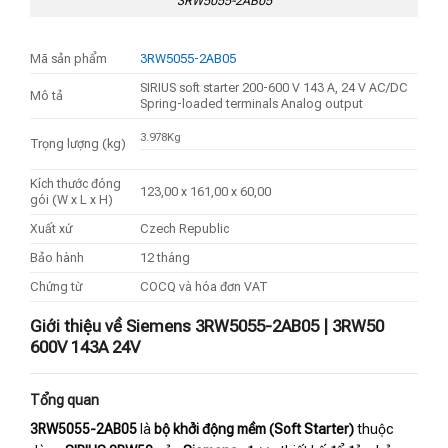
3RW5055-2AB05
Mã sản phẩm
3RW5055-2AB05
SIRIUS soft starter 200-600 V 143 A, 24 V AC/DC
Mô tả
Spring-loaded terminals Analog output
3.978Kg
Trọng lượng (kg)
Kích thước đóng
123,00 x 161,00 x 60,00
gói (W x L x H)
Xuất xứ
Czech Republic
Bảo hành
12 tháng
Chứng từ
COCQ và hóa đơn VAT
Giới thiệu về Siemens 3RW5055-2AB05 | 3RW50
600V 143A 24V
Tổng quan
3RW5055-2AB05
là
bộ khởi động mềm (Soft Starter)
thuộc