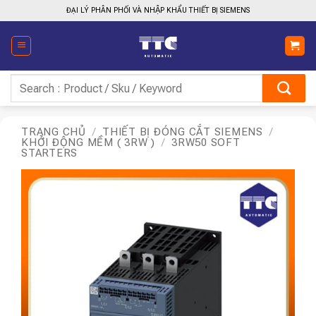
Bỏ
ĐẠI LÝ PHÂN PHỐI VÀ NHẬP KHẨU THIẾT BỊ SIEMENS
qua
nội
dung
Tìm
kiếm:
TRANG CHỦ
/
THIẾT BỊ ĐÓNG CẮT SIEMENS
/
KHỞI ĐỘNG MỀM ( 3RW )
/
3RW50 SOFT
STARTERS