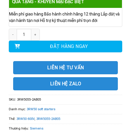
QUÀ TẶNG - KHUYẾN MẠI ĐẶC BIỆT
Miễn phí giao hàng Bảo hành chính hãng 12 tháng Lắp đặt và
vận hành tận nơi Hỗ trợ kỹ thuật miễn phí trọn đời
3RW5055-2AB05 | 3RW50 600V 143A 24V số lượng
ĐẶT HÀNG NGAY
LIÊN HỆ TƯ VẤN
LIÊN HỆ ZALO
SKU:
3RW5055-2AB05
Danh mục:
3RW50 soft starters
Thẻ:
3RW50 600V
,
3RW5055-2AB05
Thương hiệu:
Siemens