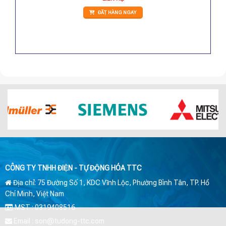
ĐẶT HÀNG NGAY
CÔNG TY TNHH ĐIỆN - TỰ ĐỘNG HÓA TTC
Địa chỉ: 75 Đường Số 1, KDC Vĩnh Lộc, Phường Bình Tân, TP. Hồ
Chí Minh, Việt Nam
MST : 0319408516
Email : son@tudong-ttc.com