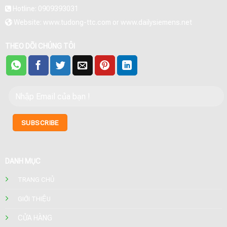
Hotline: 0909393031
Website: www.tudong-ttc.com or www.dailysiemens.net
THEO DÕI CHÚNG TÔI
DANH MỤC
TRANG CHỦ
GIỚI THIỆU
CỬA HÀNG