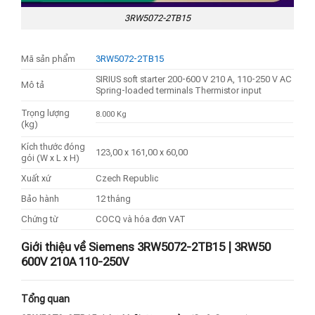
3RW5072-2TB15
Mã sản phẩm
3RW5072-2TB15
SIRIUS soft starter 200-600 V 210 A, 110-250 V AC
Mô tả
Spring-loaded terminals Thermistor input
Trọng lượng
8.000 Kg
(kg)
Kích thước đóng
123,00 x 161,00 x 60,00
gói (W x L x H)
Xuất xứ
Czech Republic
Bảo hành
12 tháng
Chứng từ
COCQ và hóa đơn VAT
Giới thiệu về Siemens 3RW5072-2TB15 | 3RW50
600V 210A 110-250V
Tổng quan