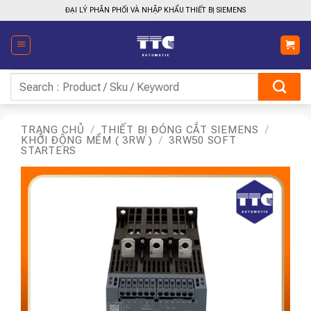
Bỏ
ĐẠI LÝ PHÂN PHỐI VÀ NHẬP KHẨU THIẾT BỊ SIEMENS
qua
nội
dung
Tìm
kiếm:
TRANG CHỦ
/
THIẾT BỊ ĐÓNG CẮT SIEMENS
/
KHỞI ĐỘNG MỀM ( 3RW )
/
3RW50 SOFT
STARTERS