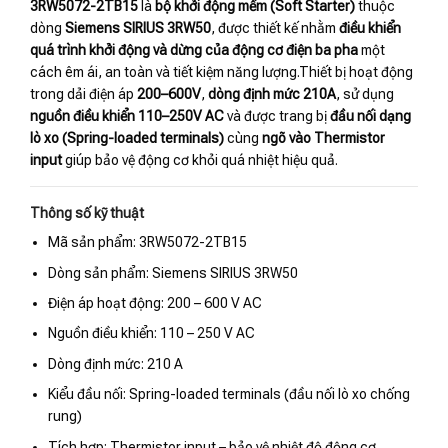
3RW5072-2TB15
là
bộ khởi động mềm (Soft Starter)
thuộc
dòng
Siemens SIRIUS 3RW50
, được thiết kế nhằm
điều khiển
quá trình khởi động và dừng của động cơ điện ba pha
một
cách êm ái, an toàn và tiết kiệm năng lượng.Thiết bị hoạt động
trong dải điện áp
200–600V
,
dòng định mức 210A
, sử dụng
nguồn điều khiển 110–250V AC
và được trang bị
đầu nối dạng
lò xo (Spring-loaded terminals)
cùng
ngõ vào Thermistor
input
giúp bảo vệ động cơ khỏi quá nhiệt hiệu quả.
Thông số kỹ thuật
Mã sản phẩm: 3RW5072-2TB15
Dòng sản phẩm: Siemens SIRIUS 3RW50
Điện áp hoạt động: 200 – 600 V AC
Nguồn điều khiển: 110 – 250 V AC
Dòng định mức: 210 A
Kiểu đầu nối: Spring-loaded terminals (đầu nối lò xo chống
rung)
Tích hợp: Thermistor input – bảo vệ nhiệt độ động cơ