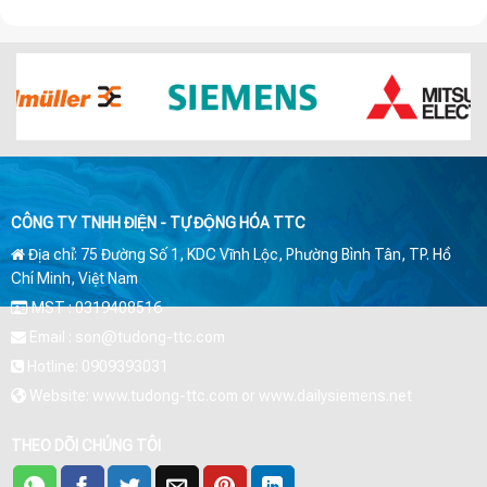
CÔNG TY TNHH ĐIỆN - TỰ ĐỘNG HÓA TTC
Địa chỉ: 75 Đường Số 1, KDC Vĩnh Lộc, Phường Bình Tân, TP. Hồ
Chí Minh, Việt Nam
MST : 0319408516
Email : son@tudong-ttc.com
Hotline: 0909393031
Website: www.tudong-ttc.com or www.dailysiemens.net
THEO DÕI CHÚNG TÔI