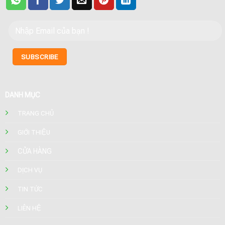
DANH MỤC
TRANG CHỦ
GIỚI THIỆU
CỬA HÀNG
DỊCH VỤ
TIN TỨC
LIÊN HỆ