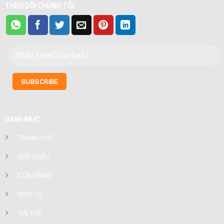
THEO DÕI CHÚNG TÔI
DANH MỤC
TRANG CHỦ
GIỚI THIỆU
CỬA HÀNG
DỊCH VỤ
TIN TỨC