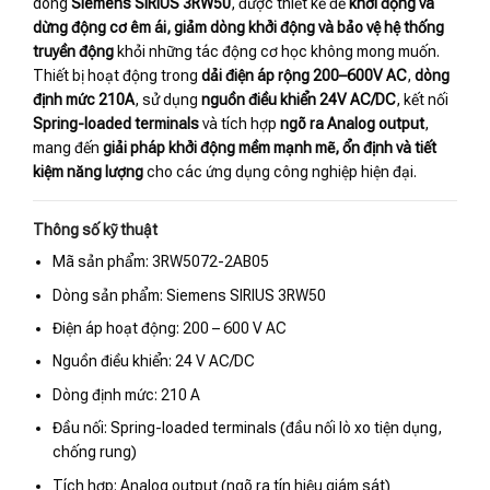
dòng
Siemens SIRIUS 3RW50
, được thiết kế để
khởi động và
dừng động cơ êm ái, giảm dòng khởi động và bảo vệ hệ thống
truyền động
khỏi những tác động cơ học không mong muốn.
Thiết bị hoạt động trong
dải điện áp rộng 200–600V AC
,
dòng
định mức 210A
, sử dụng
nguồn điều khiển 24V AC/DC
, kết nối
Spring-loaded terminals
và tích hợp
ngõ ra Analog output
,
mang đến
giải pháp khởi động mềm mạnh mẽ, ổn định và tiết
kiệm năng lượng
cho các ứng dụng công nghiệp hiện đại.
Thông số kỹ thuật
Mã sản phẩm: 3RW5072-2AB05
Dòng sản phẩm: Siemens SIRIUS 3RW50
Điện áp hoạt động: 200 – 600 V AC
Nguồn điều khiển: 24 V AC/DC
Dòng định mức: 210 A
Đầu nối: Spring-loaded terminals (đầu nối lò xo tiện dụng,
chống rung)
Tích hợp: Analog output (ngõ ra tín hiệu giám sát)