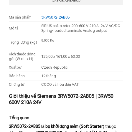
3RW5072-2AB05
Mã sản phẩm
3RW5072-2AB05
SIRIUS soft starter 200-600 V 210 A, 24 V AC/DC
Mô tả
Spring-loaded terminals Analog output
8.000 Kg
Trọng lượng (kg)
Kích thước đóng
123,00 x 161,00 x 60,00
gói (W x L x H)
Xuất xứ
Czech Republic
Bảo hành
12 tháng
Chứng từ
COCQ và hóa đơn VAT
Giới thiệu về Siemens 3RW5072-2AB05 | 3RW50
600V 210A 24V
Tổng quan
3RW5072-2AB05
là
bộ khởi động mềm (Soft Starter)
thuộc