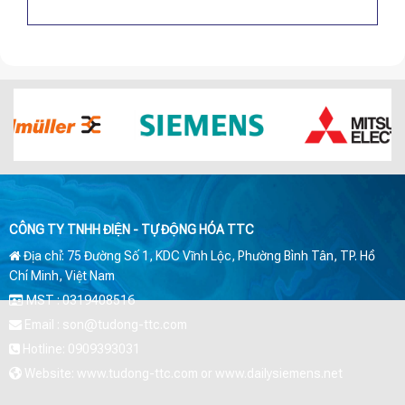
CÔNG TY TNHH ĐIỆN - TỰ ĐỘNG HÓA TTC
Địa chỉ: 75 Đường Số 1, KDC Vĩnh Lộc, Phường Bình Tân, TP. Hồ
Chí Minh, Việt Nam
MST : 0319408516
Email : son@tudong-ttc.com
Hotline: 0909393031
Website: www.tudong-ttc.com or www.dailysiemens.net