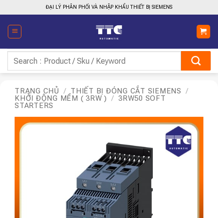
Bỏ
ĐẠI LÝ PHÂN PHỐI VÀ NHẬP KHẨU THIẾT BỊ SIEMENS
qua
nội
dung
Tìm
kiếm:
TRANG CHỦ
/
THIẾT BỊ ĐÓNG CẮT SIEMENS
/
KHỞI ĐỘNG MỀM ( 3RW )
/
3RW50 SOFT
STARTERS