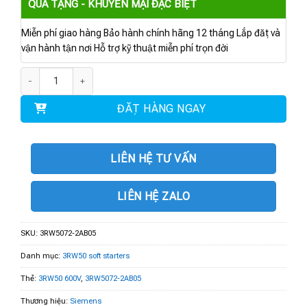
QUÀ TẶNG - KHUYẾN MẠI ĐẶC BIỆT
Miễn phí giao hàng Bảo hành chính hãng 12 tháng Lắp đặt và
vận hành tận nơi Hỗ trợ kỹ thuật miễn phí trọn đời
3RW5072-2AB05 | 3RW50 600V 210A 24V số lượng
ĐẶT HÀNG NGAY
LIÊN HỆ TƯ VẤN
LIÊN HỆ ZALO
SKU:
3RW5072-2AB05
Danh mục:
3RW50 soft starters
Thẻ:
3RW50 600V
,
3RW5072-2AB05
Thương hiệu:
Siemens