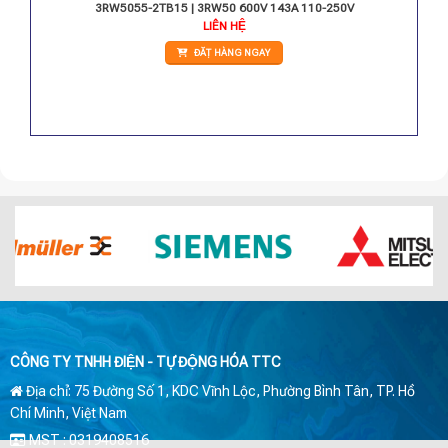
 24V
3RW5055-2TB15 | 3RW50 600V 143A 110-250V
LIÊN HỆ
ĐẶT HÀNG NGAY
CÔNG TY TNHH ĐIỆN - TỰ ĐỘNG HÓA TTC
Địa chỉ: 75 Đường Số 1, KDC Vĩnh Lộc, Phường Bình Tân, TP. Hồ
Chí Minh, Việt Nam
MST : 0319408516