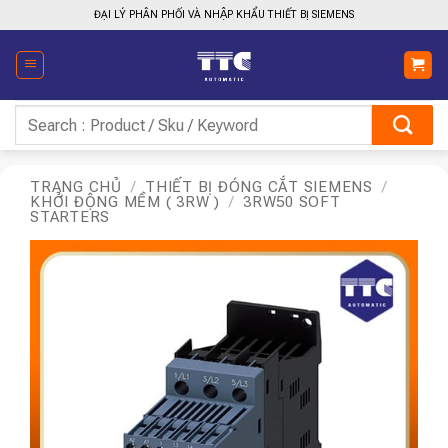
Bỏ
ĐẠI LÝ PHÂN PHỐI VÀ NHẬP KHẨU THIẾT BỊ SIEMENS
qua
nội
dung
Tìm
kiếm:
TRANG CHỦ
/
THIẾT BỊ ĐÓNG CẮT SIEMENS
/
KHỞI ĐỘNG MỀM ( 3RW )
/
3RW50 SOFT
STARTERS