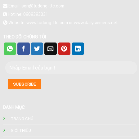
Email : son@tudong-ttc.com
Hotline: 0909393031
Website: www.tudong-ttc.com or www.dailysiemens.net
THEO DÕI CHÚNG TÔI
DANH MỤC
TRANG CHỦ
GIỚI THIỆU