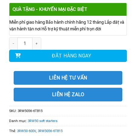
QUÀ TẶNG - KHUYẾN MẠI ĐẶC BIỆT
Miễn phí giao hàng Bảo hành chính hãng 12 tháng Lắp đặt và
vận hành tận nơi Hỗ trợ kỹ thuật miễn phí trọn đời
3RW5056-6TB15 | 3RW50 600V 171A 110-250V số lượng
ĐẶT HÀNG NGAY
LIÊN HỆ TƯ VẤN
LIÊN HỆ ZALO
SKU:
3RW5056-6TB15
Danh mục:
3RW50 soft starters
Thẻ:
3RW50 600V
,
3RW5056-6TB15