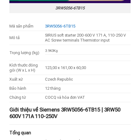
3RW5056-6TB15
Mã sản phẩm
3RW5056-6TB15
SIRIUS soft starter 200-600 V 171 A, 110-250 V
Mô tả
AC Screw terminals Thermistor input
3.943Kg
Trọng lượng (kg)
Kích thước đóng
123,00 x 161,00 x 60,00
gói (W x L x H)
Xuất xứ
Czech Republic
Bảo hành
12 tháng
Chứng từ
COCQ và hóa đơn VAT
Giới thiệu về Siemens 3RW5056-6TB15 | 3RW50
600V 171A 110-250V
Tổng quan