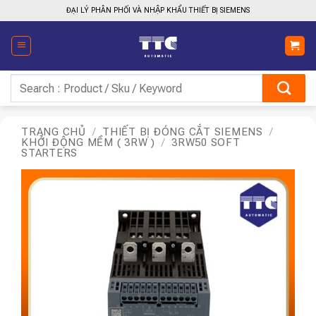
Bỏ
ĐẠI LÝ PHÂN PHỐI VÀ NHẬP KHẨU THIẾT BỊ SIEMENS
qua
nội
dung
Tìm
kiếm:
TRANG CHỦ
/
THIẾT BỊ ĐÓNG CẮT SIEMENS
/
KHỞI ĐỘNG MỀM ( 3RW )
/
3RW50 SOFT
STARTERS