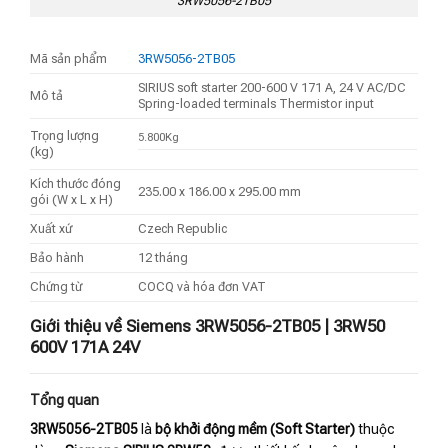
3RW5056-2TB05
Mã sản phẩm
3RW5056-2TB05
SIRIUS soft starter 200-600 V 171 A, 24 V AC/DC
Mô tả
Spring-loaded terminals Thermistor input
Trọng lượng
5.800Kg
(kg)
Kích thước đóng
235.00 x 186.00 x 295.00 mm
gói (W x L x H)
Xuất xứ
Czech Republic
Bảo hành
12 tháng
Chứng từ
COCQ và hóa đơn VAT
Giới thiệu về Siemens 3RW5056-2TB05 | 3RW50
600V 171A 24V
Tổng quan
3RW5056-2TB05
là
bộ khởi động mềm (Soft Starter)
thuộc