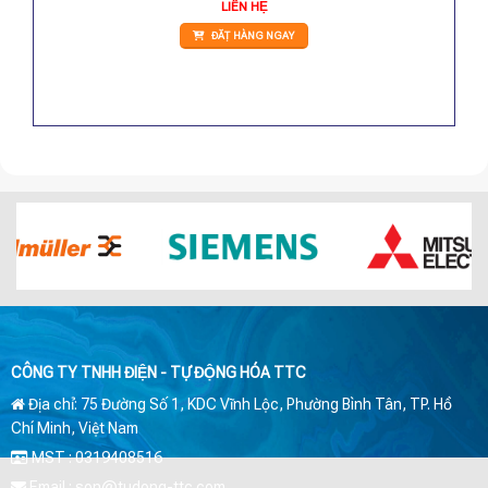
LIÊN HỆ
ĐẶT HÀNG NGAY
CÔNG TY TNHH ĐIỆN - TỰ ĐỘNG HÓA TTC
Địa chỉ: 75 Đường Số 1, KDC Vĩnh Lộc, Phường Bình Tân, TP. Hồ
Chí Minh, Việt Nam
MST : 0319408516
Email : son@tudong-ttc.com