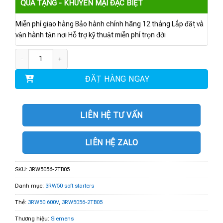
QUÀ TẶNG - KHUYẾN MẠI ĐẶC BIỆT
Miễn phí giao hàng Bảo hành chính hãng 12 tháng Lắp đặt và
vận hành tận nơi Hỗ trợ kỹ thuật miễn phí trọn đời
3RW5056-2TB05 | 3RW50 600V 171A 24V số lượng
ĐẶT HÀNG NGAY
LIÊN HỆ TƯ VẤN
LIÊN HỆ ZALO
SKU:
3RW5056-2TB05
Danh mục:
3RW50 soft starters
Thẻ:
3RW50 600V
,
3RW5056-2TB05
Thương hiệu:
Siemens