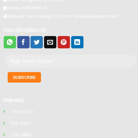
Hotline: 0909393031
Website: www.tudong-ttc.com or www.dailysiemens.net
THEO DÕI CHÚNG TÔI
DANH MỤC
TRANG CHỦ
GIỚI THIỆU
CỬA HÀNG