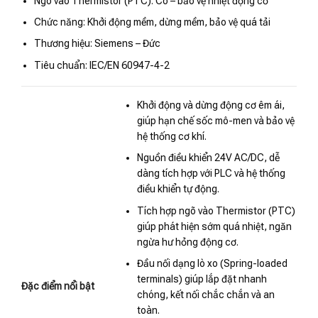
Ngõ vào Thermistor (PTC): Có – bảo vệ nhiệt động cơ
Chức năng: Khởi động mềm, dừng mềm, bảo vệ quá tải
Thương hiệu: Siemens – Đức
Tiêu chuẩn: IEC/EN 60947-4-2
Khởi động và dừng động cơ êm ái,
giúp hạn chế sốc mô-men và bảo vệ
hệ thống cơ khí.
Nguồn điều khiển 24V AC/DC, dễ
dàng tích hợp với PLC và hệ thống
điều khiển tự động.
Tích hợp ngõ vào Thermistor (PTC)
giúp phát hiện sớm quá nhiệt, ngăn
ngừa hư hỏng động cơ.
Đầu nối dạng lò xo (Spring-loaded
terminals) giúp lắp đặt nhanh
Đặc điểm nổi bật
chóng, kết nối chắc chắn và an
toàn.