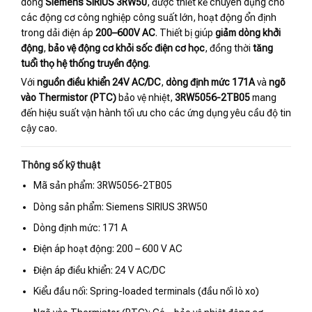
dòng
Siemens SIRIUS 3RW50
, được thiết kế chuyên dụng cho
các động cơ công nghiệp công suất lớn, hoạt động ổn định
trong dải điện áp
200–600V AC
. Thiết bị giúp
giảm dòng khởi
động
,
bảo vệ động cơ khỏi sốc điện cơ học
, đồng thời
tăng
tuổi thọ hệ thống truyền động
.
Với
nguồn điều khiển 24V AC/DC
,
dòng định mức 171A
và
ngõ
vào Thermistor (PTC)
bảo vệ nhiệt,
3RW5056-2TB05
mang
đến hiệu suất vận hành tối ưu cho các ứng dụng yêu cầu độ tin
cậy cao.
Thông số kỹ thuật
Mã sản phẩm: 3RW5056-2TB05
Dòng sản phẩm: Siemens SIRIUS 3RW50
Dòng định mức: 171 A
Điện áp hoạt động: 200 – 600 V AC
Điện áp điều khiển: 24 V AC/DC
Kiểu đầu nối: Spring-loaded terminals (đầu nối lò xo)