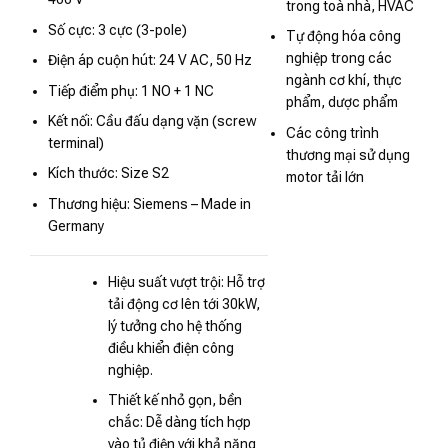
trong toà nhà, HVAC
Số cực: 3 cực (3-pole)
Tự động hóa công
nghiệp trong các
Điện áp cuộn hút: 24 V AC, 50 Hz
ngành cơ khí, thực
Tiếp điểm phụ: 1 NO + 1 NC
phẩm, dược phẩm
Kết nối: Cầu đấu dạng vặn (screw
Các công trình
terminal)
thương mại sử dụng
Kích thước: Size S2
motor tải lớn
Thương hiệu: Siemens – Made in
Germany
Hiệu suất vượt trội: Hỗ trợ
tải động cơ lên tới 30kW,
lý tưởng cho hệ thống
điều khiển điện công
nghiệp.
Thiết kế nhỏ gọn, bền
chắc: Dễ dàng tích hợp
vào tủ điện với khả năng