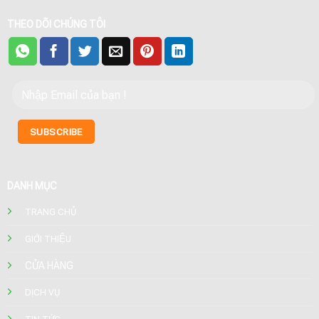
THEO DÕI CHÚNG TÔI
DANH MỤC
TRANG CHỦ
GIỚI THIỆU
CỬA HÀNG
DỊCH VỤ