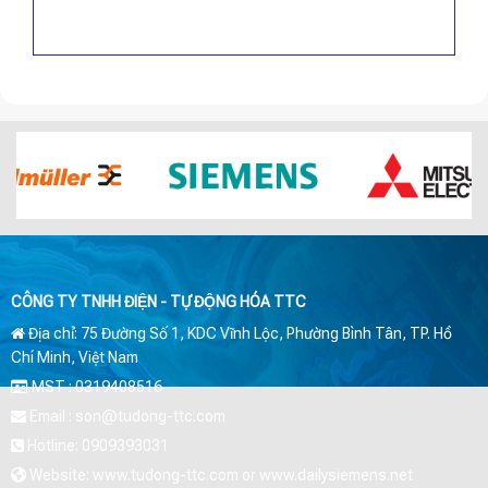
CÔNG TY TNHH ĐIỆN - TỰ ĐỘNG HÓA TTC
Địa chỉ: 75 Đường Số 1, KDC Vĩnh Lộc, Phường Bình Tân, TP. Hồ
Chí Minh, Việt Nam
MST : 0319408516
Email : son@tudong-ttc.com
Hotline: 0909393031
Website: www.tudong-ttc.com or www.dailysiemens.net