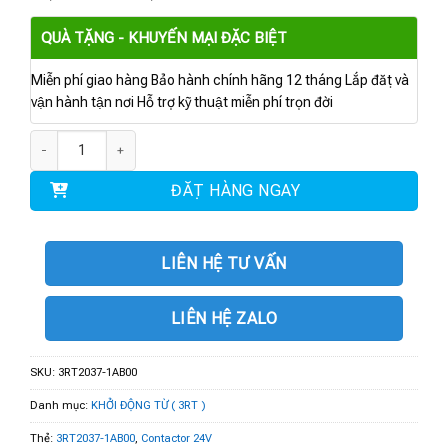
QUÀ TẶNG - KHUYẾN MẠI ĐẶC BIỆT
Miễn phí giao hàng Bảo hành chính hãng 12 tháng Lắp đặt và
vận hành tận nơi Hỗ trợ kỹ thuật miễn phí trọn đời
3RT2037-1AB00 | Contactor 24V AC, 30 kW 1 NO + 1NC số lượng
ĐẶT HÀNG NGAY
LIÊN HỆ TƯ VẤN
LIÊN HỆ ZALO
SKU:
3RT2037-1AB00
Danh mục:
KHỞI ĐỘNG TỪ ( 3RT )
Thẻ:
3RT2037-1AB00
,
Contactor 24V