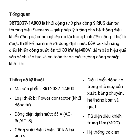
Tổng quan
3RT2037-1AB00
là khởi động từ 3 pha dòng SIRIUS đến từ
thương hiệu Siemens – giải pháp lý tưởng cho hệ thống điều
khiển động cơ công nghiệp có tải trung bình đến nặng. Thiết bị
được thiết kế mạnh mẽ với dòng định mức
65A
và khả năng
điều khiển công suất lên tới
30 kW tại 400V
, đảm bảo hiệu quả
vận hành liên tục và an toàn trong môi trường công nghiệp
khắt khe.
Thông số kỹ thuật
Điều khiển động cơ
trong nhà máy sản
Mã sản phẩm: 3RT2037-1AB00
xuất, băng chuyền,
Loại thiết bị: Power contactor (khởi
hệ thống bơm và
động từ)
quạt
Dòng điện định mức: 65 A (AC-
Tủ điện điều khiển
3e/AC-3)
trung tâm (MCC)
Công suất điều khiển: 30 kW tại
Hệ thống cơ điện
400 V