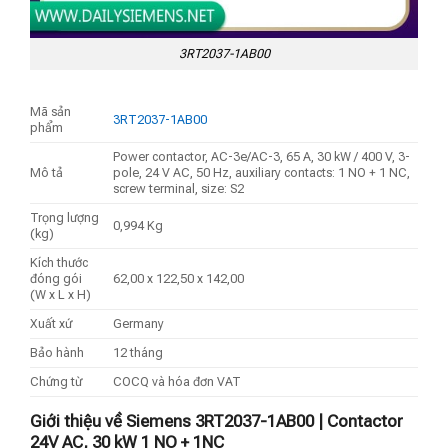
3RT2037-1AB00
Mã sản
3RT2037-1AB00
phẩm
Power contactor, AC-3e/AC-3, 65 A, 30 kW / 400 V, 3-
Mô tả
pole, 24 V AC, 50 Hz, auxiliary contacts: 1 NO + 1 NC,
screw terminal, size: S2
Trọng lượng
0,994 Kg
(kg)
Kích thước
đóng gói
62,00 x 122,50 x 142,00
(W x L x H)
Xuất xứ
Germany
Bảo hành
12 tháng
Chứng từ
COCQ và hóa đơn VAT
Giới thiệu về Siemens 3RT2037-1AB00 | Contactor
24V AC, 30 kW 1 NO + 1NC