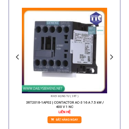
KHỞI ĐỘNG TỪ ( 3RT )
A 132 kW
3RT2018-1AP02 | CONTACTOR AC-3 16 A 7.5 kW /
400 V 1 NC
Giá
LIÊN HỆ
hiện
ại
ĐẶT HÀNG NGAY
.
à:
8.850.000 VNĐ.