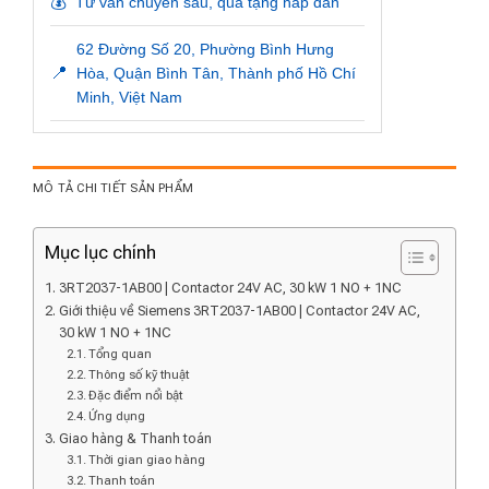
💰
Tư vấn chuyên sâu, quà tặng hấp dẫn
62 Đường Số 20, Phường Bình Hưng
📍
Hòa, Quận Bình Tân, Thành phố Hồ Chí
Minh, Việt Nam
MÔ TẢ CHI TIẾT SẢN PHẨM
Mục lục chính
3RT2037-1AB00 | Contactor 24V AC, 30 kW 1 NO + 1NC
Giới thiệu về Siemens 3RT2037-1AB00 | Contactor 24V AC,
30 kW 1 NO + 1NC
Tổng quan
Thông số kỹ thuật
Đặc điểm nổi bật
Ứng dụng
Giao hàng & Thanh toán
Thời gian giao hàng
Thanh toán