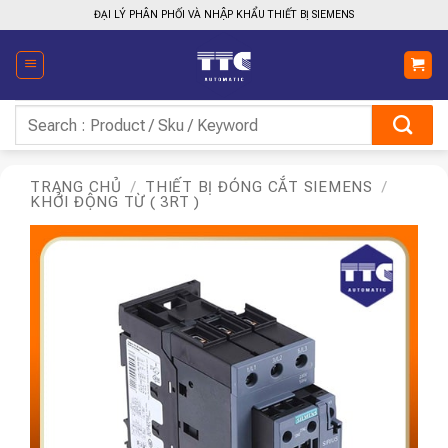
Bỏ
ĐẠI LÝ PHÂN PHỐI VÀ NHẬP KHẨU THIẾT BỊ SIEMENS
qua
nội
dung
Tìm
kiếm:
TRANG CHỦ
/
THIẾT BỊ ĐÓNG CẮT SIEMENS
/
KHỞI ĐỘNG TỪ ( 3RT )