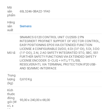
Mã
sản
6SL3246-0BA22-1FA0
phẩm
Hãng
sản
Siemens
xuất
SINAMICS G120 CONTROL UNIT CU250S-2 PN
INTEGRIERT PROFINET SUPPORT OF VECTOR CONTROL,
EASY POSITIONING EPOS VIA EXTENDED FUNCTION
LICENSE 4 CONFIGURABLE DI/DO, 6 DI (3 F-DI), 5 DI, 3 DO
Mô tả
(1 F-DO), 2 AI, 2 AO SAFETY INTEGRATED STO, SBC, SS1
FURTHER SAFETY FUNCTIONS VIA EXTENDED SAFETY
LICENSE ENCODER: D-CLIQ + HTL/TTL/SSI,
RESOLVER/HTL VIA TERMINAL PROTECTION IP20 USB-
AND SD/MMC-INTERFACE
Trọng
lượng
0,610 Kg
(kg)
Kích
thước
đóng
93,00 x 240,00 x 68,00
gói (W
x L x