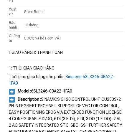
H)
Xuất
Great Britain
xứ
Bảo
12 tháng
hành
Chứng
COCQ và hóa đơn VAT
từ
I: GIAO HÀNG & THANH TOÁN
1: THỜI GIAN GIAO HÀNG
Thời gian giao hàng sản phẩm:
Siemens 6SL3246-0BA22-
1FA0
Model
:6SL3246-0BA22-1FA0
Description
:SINAMICS G120 CONTROL UNIT CU250S-2
PN INTEGRIERT PROFINET SUPPORT OF VECTOR CONTROL,
EASY POSITIONING EPOS VIA EXTENDED FUNCTION LICENSE
4 CONFIGURABLE DI/DO, 6 DI (3 F-DI), 5 DI, 3 DO (1 F-DO), 2 AI,
2 AO SAFETY INTEGRATED STO, SBC, SS1 FURTHER SAFETY
FUNCTIONS VIA EXTENDED SAFETY LICENSE ENCODER: D-