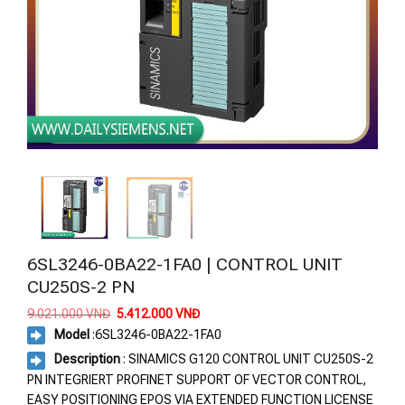
6SL3246-0BA22-1FA0 | CONTROL UNIT
CU250S-2 PN
Giá
Giá
9.021.000
VNĐ
5.412.000
VNĐ
gốc
hiện
Model
:6SL3246-0BA22-1FA0
là:
tại
9.021.000 VNĐ.
là:
Description
: SINAMICS G120 CONTROL UNIT CU250S-2
5.412.000 VNĐ.
PN INTEGRIERT PROFINET SUPPORT OF VECTOR CONTROL,
EASY POSITIONING EPOS VIA EXTENDED FUNCTION LICENSE