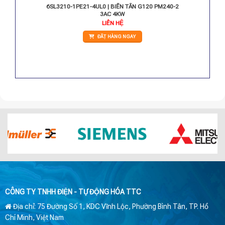
PM240-2
6SL3210-1PE21-4UL0 | BIẾN TẦN G120 PM240-2
3AC 4KW
Giá
LIÊN HỆ
hiện
tại
ĐẶT HÀNG NGAY
.
là:
18.680.000 VNĐ.
CÔNG TY TNHH ĐIỆN - TỰ ĐỘNG HÓA TTC
Địa chỉ: 75 Đường Số 1, KDC Vĩnh Lộc, Phường Bình Tân, TP. Hồ
Chí Minh, Việt Nam