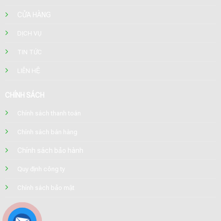
CỬA HÀNG
DỊCH VỤ
TIN TỨC
LIÊN HỆ
CHÍNH SÁCH
Chính sách thanh toán
Chính sách bán hàng
Chính sách bảo hành
Quy định công ty
Chính sách bảo mật