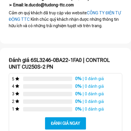
➢ Email: le.ducdo@tudong-ttc.com
Cảm ơn quý khách đã truy cập vào website
CÔNG TY ĐIỆN TỰ
ĐỘNG TTC
Kính chúc quý khách nhận được những thông tin
hữu ích và có những trải nghiệm tuyệt vời trên trang.
Đánh giá 6SL3246-0BA22-1FA0 | CONTROL
UNIT CU250S-2 PN
0%
| 0 đánh giá
5
0%
| 0 đánh giá
4
0%
| 0 đánh giá
3
0%
| 0 đánh giá
2
0%
| 0 đánh giá
1
ĐÁNH GIÁ NGAY