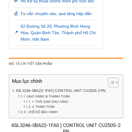
💬
Hỗ trợ kỹ thuật online miễn phí trọn đời
💰
Tư vấn chuyên sâu, quà tặng hấp dẫn
62 Đường Số 20, Phường Bình Hưng
📍
Hòa, Quận Bình Tân, Thành phố Hồ Chí
Minh, Việt Nam
MÔ TẢ CHI TIẾT SẢN PHẨM
Mục lục chính
6SL3246-0BA22-1FA0 | CONTROL UNIT CU250S-2 PN
I: GIAO HÀNG & THANH TOÁN
1: THỜI GIAN GIAO HÀNG
2: THANH TOÁN
II : CHẾ ĐỘ BẢO HÀNH
6SL3246-0BA22-1FA0 | CONTROL UNIT CU250S-2
PN