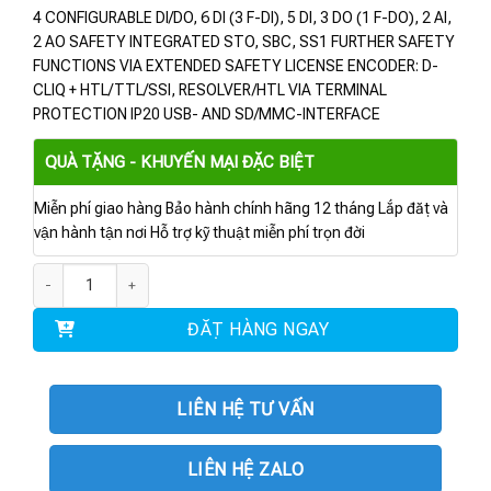
4 CONFIGURABLE DI/DO, 6 DI (3 F-DI), 5 DI, 3 DO (1 F-DO), 2 AI,
2 AO SAFETY INTEGRATED STO, SBC, SS1 FURTHER SAFETY
FUNCTIONS VIA EXTENDED SAFETY LICENSE ENCODER: D-
CLIQ + HTL/TTL/SSI, RESOLVER/HTL VIA TERMINAL
PROTECTION IP20 USB- AND SD/MMC-INTERFACE
QUÀ TẶNG - KHUYẾN MẠI ĐẶC BIỆT
Miễn phí giao hàng Bảo hành chính hãng 12 tháng Lắp đặt và
vận hành tận nơi Hỗ trợ kỹ thuật miễn phí trọn đời
6SL3246-0BA22-1FA0 | CONTROL UNIT CU250S-2 PN số lượng
ĐẶT HÀNG NGAY
LIÊN HỆ TƯ VẤN
LIÊN HỆ ZALO