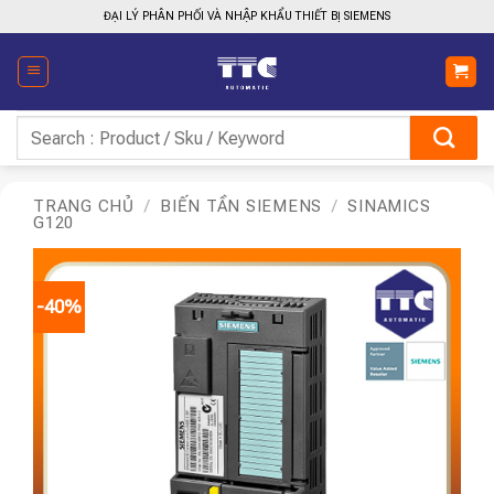
Bỏ
ĐẠI LÝ PHÂN PHỐI VÀ NHẬP KHẨU THIẾT BỊ SIEMENS
qua
nội
dung
Tìm
kiếm:
TRANG CHỦ
/
BIẾN TẦN SIEMENS
/
SINAMICS
G120
-40%