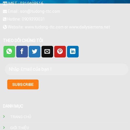
MST : 0319408516
Email : son@tudong-ttc.com
Hotline: 0909393031
Website: www.tudong-ttc.com or www.dailysiemens.net
THEO DÕI CHÚNG TÔI
DANH MỤC
TRANG CHỦ
GIỚI THIỆU