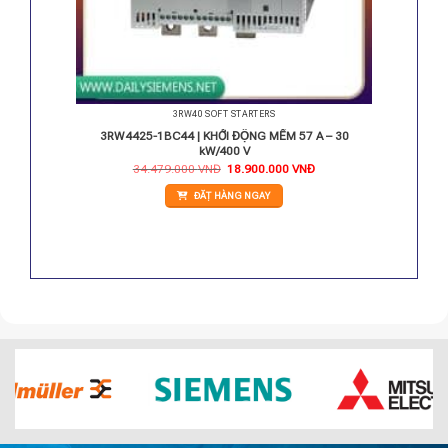
3RW40 SOFT STARTERS
S2 72 A
3RW4425-1BC44 | KHỞI ĐỘNG MỀM 57 A – 30
kW/400 V
Giá
Giá
34.479.000
VNĐ
18.900.000
VNĐ
gốc
hiện
là:
tại
ĐẶT HÀNG NGAY
34.479.000 VNĐ.
là:
18.900.000 VNĐ.