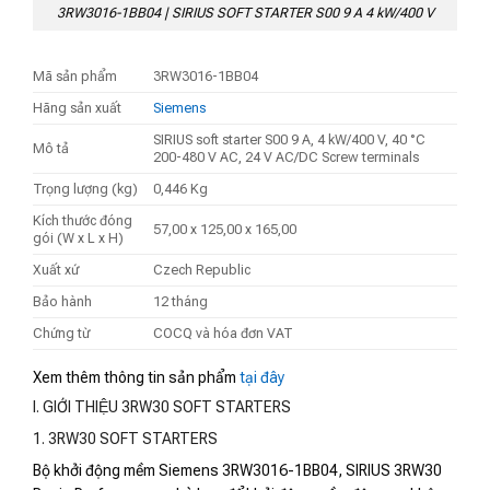
3RW3016-1BB04 | SIRIUS SOFT STARTER S00 9 A 4 kW/400 V
Mã sản phẩm
3RW3016-1BB04
Hãng sản xuất
Siemens
SIRIUS soft starter S00 9 A, 4 kW/400 V, 40 °C
Mô tả
200-480 V AC, 24 V AC/DC Screw terminals
Trọng lượng (kg)
0,446 Kg
Kích thước đóng
57,00 x 125,00 x 165,00
gói (W x L x H)
Xuất xứ
Czech Republic
Bảo hành
12 tháng
Chứng từ
COCQ và hóa đơn VAT
Xem thêm thông tin sản phẩm
tại đây
I. GIỚI THIỆU 3RW30 SOFT STARTERS
1. 3RW30 SOFT STARTERS
Bộ khởi động mềm Siemens 3RW3016-1BB04, SIRIUS 3RW30