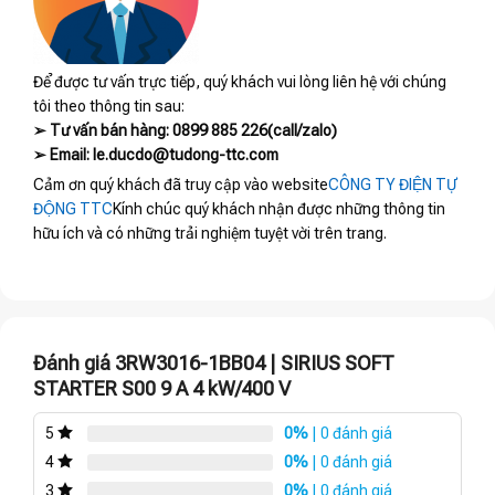
Để được tư vấn trực tiếp, quý khách vui lòng liên hệ với chúng
tôi theo thông tin sau:
➢ Tư vấn bán hàng: 0899 885 226(call/zalo)
➢ Email: le.ducdo@tudong-ttc.com
Cảm ơn quý khách đã truy cập vào website
CÔNG TY ĐIỆN TỰ
ĐỘNG TTC
Kính chúc quý khách nhận được những thông tin
hữu ích và có những trải nghiệm tuyệt vời trên trang.
Đánh giá 3RW3016-1BB04 | SIRIUS SOFT
STARTER S00 9 A 4 kW/400 V
0%
| 0 đánh giá
5
0%
| 0 đánh giá
4
0%
| 0 đánh giá
3