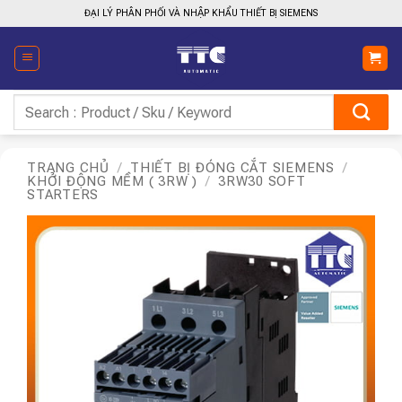
Bỏ
ĐẠI LÝ PHÂN PHỐI VÀ NHẬP KHẨU THIẾT BỊ SIEMENS
qua
nội
dung
Tìm
kiếm:
TRANG CHỦ
/
THIẾT BỊ ĐÓNG CẮT SIEMENS
/
KHỞI ĐỘNG MỀM ( 3RW )
/
3RW30 SOFT
STARTERS