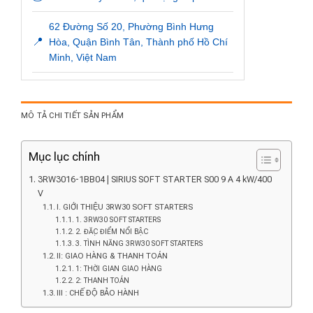
62 Đường Số 20, Phường Bình Hưng
📍
Hòa, Quận Bình Tân, Thành phố Hồ Chí
Minh, Việt Nam
MÔ TẢ CHI TIẾT SẢN PHẨM
Mục lục chính
3RW3016-1BB04 | SIRIUS SOFT STARTER S00 9 A 4 kW/400
V
I. GIỚI THIỆU 3RW30 SOFT STARTERS
1. 3RW30 SOFT STARTERS
2. ĐẶC ĐIỂM NỔI BẬC
3. TÌNH NĂNG 3RW30 SOFT STARTERS
II: GIAO HÀNG & THANH TOÁN
1: THỜI GIAN GIAO HÀNG
2: THANH TOÁN
III : CHẾ ĐỘ BẢO HÀNH