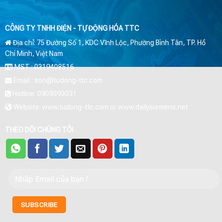
CÔNG TY TNHH ĐIỆN - TỰ ĐỘNG HÓA TTC
Địa chỉ: 75 Đường Số 1, KDC Vĩnh Lộc, Phường Bình Tân, TP. Hồ
Chí Minh, Việt Nam
MST : 0319408516
Email : son@tudong-ttc.com
Hotline: 0909393031
Website: www.tudong-ttc.com or www.dailysiemens.net
THEO DÕI CHÚNG TÔI