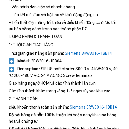
– Vận hành đơn giản và nhanh chóng
– Liên kết mô-đun với bộ bảo vệ khởi động động cơ
– Tổn thất điện năng tối thiểu và điều khiển động cơ được tối
ưu hóa bằng cách tránh các thành phần DC
II: GIAO HÀNG & THANH TOÁN
1: THỜI GIAN GIAO HÀNG
Thời gian giao hàng sản phẩm:
Siemens 3RW3016-1BB14
Model
: 3RW3016-1BB04
Description
: SIRIUS soft starter S00 9 A, 4 kW/400 V, 40
°C 200-480 V AC, 24 V AC/DC Screw terminals
Giao hàng ngay ở HCM và các tỉnh thành lân cận
Các tỉnh thành khác trong vòng 1-5 ngày tùy vào khu vực
2: THANH TOÁN
Điều khoản thanh toán sản phẩm:
Siemens 3RW3016-1BB14
Đối với hàng có sẵn:
100% trước khi hoặc ngay khi giao hàng
hóa và chứng từ
Đối với đặt hàng:
30% khi đặt hàng, 70% khi có thông báo giao