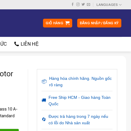
LANGUAGES
GIỎ HÀNG
ĐĂNG NHẬP / ĐĂNG KÝ
ỨC
LIÊN HỆ
otor
Hàng hóa chính hãng. Nguồn gốc
📦
rõ ràng
Free Ship HCM - Giao hàng Toàn
🚚
Quốc
lass 10 A-
Standard
Được trả hàng trong 7 ngày nếu
🔄
có lỗi do Nhà sản xuất