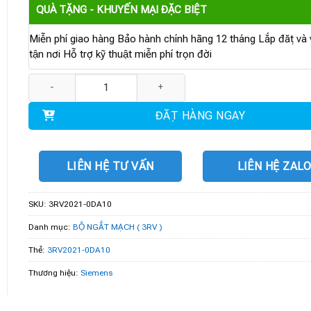
QUÀ TẶNG - KHUYẾN MẠI ĐẶC BIỆT
Miễn phí giao hàng Bảo hành chính hãng 12 tháng Lắp đặt và v
tận nơi Hỗ trợ kỹ thuật miễn phí trọn đời
3RV2021-0DA10 | Cầu dao bảo vệ motor 0.22...0.32 A số lượng
ĐẶT HÀNG NGAY
LIÊN HỆ TƯ VẤN
LIÊN HỆ ZAL
SKU:
3RV2021-0DA10
Danh mục:
BỘ NGẮT MẠCH ( 3RV )
Thẻ:
3RV2021-0DA10
Thương hiệu:
Siemens