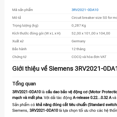
Mã sản phẩm
3RV2021-0DA10
Mô tả
Circuit breaker size S0 for 
Trọng lượng (kg)
0,287 Kg
Kích thước đóng gói (W x L x H)
52,00 x 101,00 x 104,00
Xuất xứ
Germany
Bảo hành
12 tháng
Chứng từ
COCQ và hóa đơn VAT
Giới thiệu về Siemens 3RV2021-0DA10
Tổng quan
3RV2021-0DA10
là
cầu dao bảo vệ động cơ (Motor Protectio
mạch và mất pha
. Với dải tác động
A-release 0.22…0.32 A
v
Sản phẩm có
khả năng đóng cắt tiêu chuẩn (Standard switch
Siemens,
3RV2021-0DA10
là lựa chọn tối ưu cho các hệ thốn