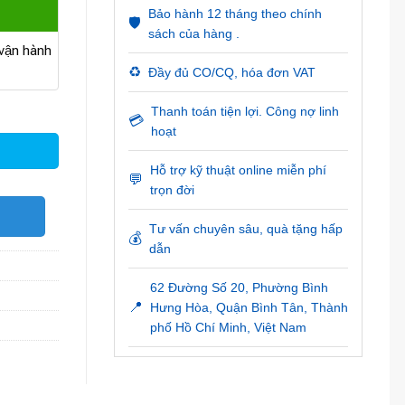
Bảo hành 12 tháng theo chính
🛡️
sách của hàng .
ận hành
♻️
Đầy đủ CO/CQ, hóa đơn VAT
Thanh toán tiện lợi. Công nợ linh
💳
hoạt
Hỗ trợ kỹ thuật online miễn phí
💬
trọn đời
O
Tư vấn chuyên sâu, quà tặng hấp
💰
dẫn
62 Đường Số 20, Phường Bình
📍
Hưng Hòa, Quận Bình Tân, Thành
phố Hồ Chí Minh, Việt Nam