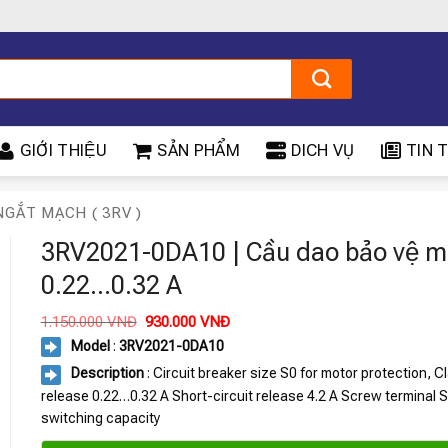
GIỚI THIỆU
SẢN PHẨM
DICH VỤ
TIN T
NGẮT MẠCH ( 3RV )
3RV2021-0DA10 | Cầu dao bảo vệ m
0.22…0.32 A
Giá
Giá
1.150.000
VNĐ
930.000
VNĐ
gốc
hiện
Model
:
3RV2021-0DA10
là:
tại
1.150.000 VNĐ.
là:
Description
: Circuit breaker size S0 for motor protection, C
930.000 VNĐ.
release 0.22…0.32 A Short-circuit release 4.2 A Screw terminal 
switching capacity