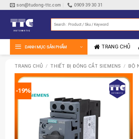
Bỏ
son@tudong-ttc.com
0909 39 30 31
qua
nội
Tìm
dung
kiếm:
TRANG CHỦ
DANH MỤC SẢN PHẨM
TRANG CHỦ
/
THIẾT BỊ ĐÓNG CẮT SIEMENS
/
BỘ 
-19%