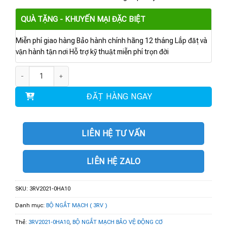
QUÀ TẶNG - KHUYẾN MẠI ĐẶC BIỆT
Miễn phí giao hàng Bảo hành chính hãng 12 tháng Lắp đặt và
vận hành tận nơi Hỗ trợ kỹ thuật miễn phí trọn đời
3RV2021-0HA10 | BỘ NGẮT MẠCH BẢO VỆ ĐỘNG CƠ 0,55...0,8 A số lượn
ĐẶT HÀNG NGAY
LIÊN HỆ TƯ VẤN
LIÊN HỆ ZALO
SKU:
3RV2021-0HA10
Danh mục:
BỘ NGẮT MẠCH ( 3RV )
Thẻ:
3RV2021-0HA10
,
BỘ NGẮT MẠCH BẢO VỆ ĐỘNG CƠ