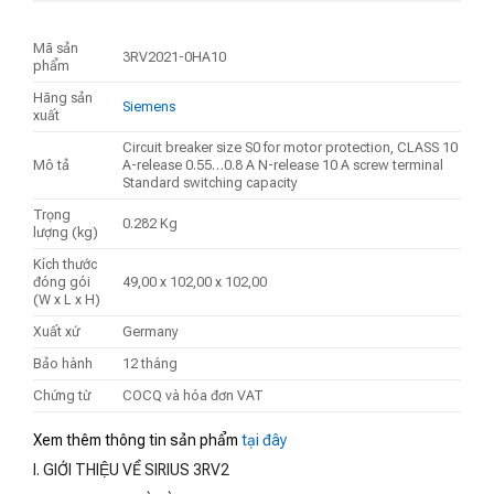
Mã sản
3RV2021-0HA10
phẩm
Hãng sản
Siemens
xuất
Circuit breaker size S0 for motor protection, CLASS 10
Mô tả
A-release 0.55…0.8 A N-release 10 A screw terminal
Standard switching capacity
Trọng
0.282 Kg
lượng (kg)
Kích thước
đóng gói
49,00 x 102,00 x 102,00
(W x L x H)
Xuất xứ
Germany
Bảo hành
12 tháng
Chứng từ
COCQ và hóa đơn VAT
Xem thêm thông tin sản phẩm
tại đây
I. GIỚI THIỆU VỀ SIRIUS 3RV2