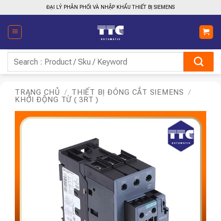
Bỏ
ĐẠI LÝ PHÂN PHỐI VÀ NHẬP KHẨU THIẾT BỊ SIEMENS
qua
nội
dung
Tìm
kiếm:
TRANG CHỦ
/
THIẾT BỊ ĐÓNG CẮT SIEMENS
/
KHỞI ĐỘNG TỪ ( 3RT )