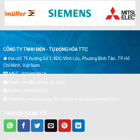
CÔNG TY TNHH ĐIỆN - TỰ ĐỘNG HÓA TTC
Địa chỉ: 75 Đường Số 1, KDC Vĩnh Lộc, Phường Bình Tân, TP. Hồ
Chí Minh, Việt Nam
MST : 0319408516
Email : son@tudong-ttc.com
Hotline: 0909393031
Website: www.tudong-ttc.com or www.dailysiemens.net
THEO DÕI CHÚNG TÔI