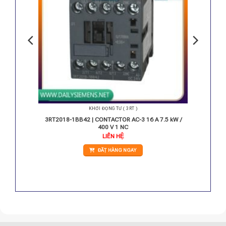
KHỞI ĐỘNG TỪ ( 3RT )
11 kW /
3RT2018-1BB42 | CONTACTOR AC-3 16 A 7.5 kW /
400 V 1 NC
LIÊN HỆ
ĐẶT HÀNG NGAY