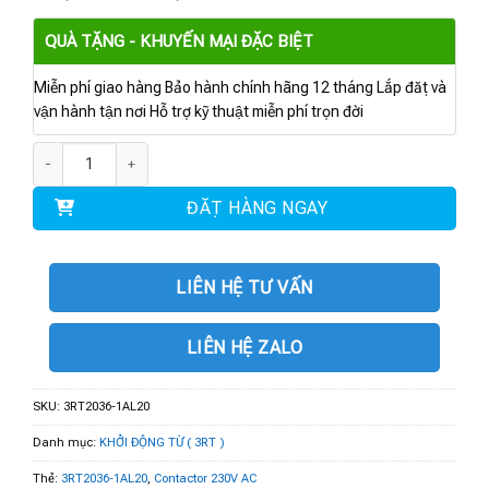
QUÀ TẶNG - KHUYẾN MẠI ĐẶC BIỆT
Miễn phí giao hàng Bảo hành chính hãng 12 tháng Lắp đặt và
vận hành tận nơi Hỗ trợ kỹ thuật miễn phí trọn đời
3RT2036-1AL20 | Contactor 230V AC, 22 kW 1 NO + 1NC số lượng
ĐẶT HÀNG NGAY
LIÊN HỆ TƯ VẤN
LIÊN HỆ ZALO
SKU:
3RT2036-1AL20
Danh mục:
KHỞI ĐỘNG TỪ ( 3RT )
Thẻ:
3RT2036-1AL20
,
Contactor 230V AC