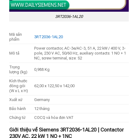
3RT2036-1AL20
Mã sản
3RT2036-1AL20
phẩm
Power contactor, AC-3e/AC-3, 51 A, 22 kW / 400 V, 3-
Mô tả
pole, 230 V AC, 50/60 Hz, auxiliary contacts: 1 NO + 1
NC, screw terminal, size: S2
Trọng
0,988 Kg
lượng (kg)
Kích thước
đóng gói
62,00 x 122,50 x 142,00
(W x L x H)
Xuất xứ
Germany
Bảo hành
12 tháng
Chứng từ
COCQ và hóa đơn VAT
Giới thiệu về Siemens 3RT2036-1AL20 | Contactor
230V AC, 22 kW 1 NO + 1NC