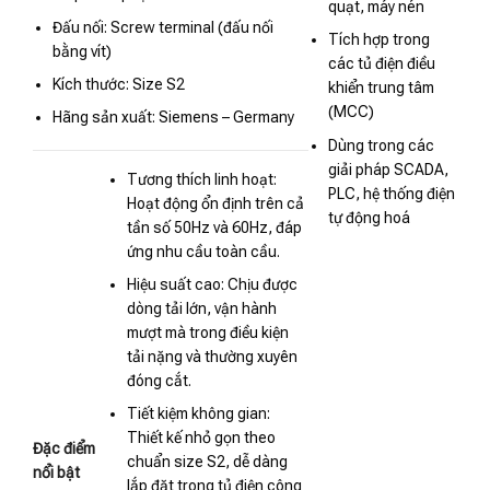
quạt, máy nén
Đấu nối: Screw terminal (đấu nối
Tích hợp trong
bằng vít)
các tủ điện điều
Kích thước: Size S2
khiển trung tâm
(MCC)
Hãng sản xuất: Siemens – Germany
Dùng trong các
giải pháp SCADA,
Tương thích linh hoạt:
PLC, hệ thống điện
Hoạt động ổn định trên cả
tự động hoá
tần số 50Hz và 60Hz, đáp
ứng nhu cầu toàn cầu.
Hiệu suất cao: Chịu được
dòng tải lớn, vận hành
mượt mà trong điều kiện
tải nặng và thường xuyên
đóng cắt.
Tiết kiệm không gian:
Thiết kế nhỏ gọn theo
Đặc điểm
chuẩn size S2, dễ dàng
nổi bật
lắp đặt trong tủ điện công