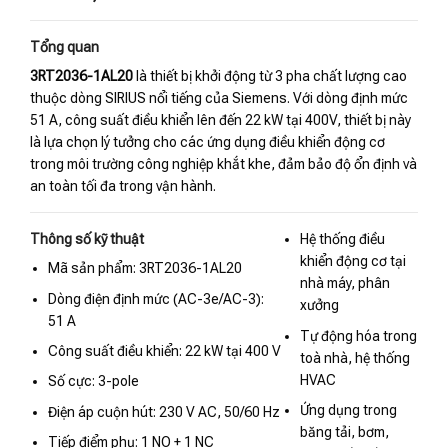
Tổng quan
3RT2036-1AL20
là thiết bị khởi động từ 3 pha chất lượng cao
thuộc dòng SIRIUS nổi tiếng của Siemens. Với dòng định mức
51 A, công suất điều khiển lên đến 22 kW tại 400V, thiết bị này
là lựa chọn lý tưởng cho các ứng dụng điều khiển động cơ
trong môi trường công nghiệp khắt khe, đảm bảo độ ổn định và
an toàn tối đa trong vận hành.
Thông số kỹ thuật
Hệ thống điều
khiển động cơ tại
Mã sản phẩm: 3RT2036-1AL20
nhà máy, phân
Dòng điện định mức (AC-3e/AC-3):
xưởng
51 A
Tự động hóa trong
Công suất điều khiển: 22 kW tại 400 V
toà nhà, hệ thống
HVAC
Số cực: 3-pole
Ứng dụng trong
Điện áp cuộn hút: 230 V AC, 50/60 Hz
băng tải, bơm,
Tiếp điểm phụ: 1 NO + 1 NC