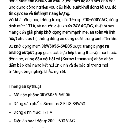
dòng
Siemens SIRIUS 3RW50
, được thiết kế đặc biệt cho các
ứng dụng công nghiệp yêu cầu
hiệu suất khởi động tối ưu, độ
tin cậy cao và tiết kiệm năng lượng
.
Với khả năng hoạt động trong dải điện áp
200–600V AC
, dòng
định mức
171A
, và nguồn điều khiển
24V AC/DC
, thiết bị này
mang đến
giải pháp khởi động mềm mạnh mẽ, an toàn và linh
hoạt
cho các hệ thống động cơ công suất trung bình đến lớn.
Bộ khởi động mềm
3RW5056-6AB05
được trang bị
ngõ ra
analog output
giúp giám sát trực tiếp trạng thái vận hành của
động cơ, cùng
đầu nối bắt vít (Screw terminals)
chắc chắn –
đảm bảo khả năng kết nối ổn định và dễ bảo trì trong môi
trường công nghiệp khắc nghiệt.
Thông số kỹ thuật
Mã sản phẩm: 3RW5056-6AB05
Dòng sản phẩm: Siemens SIRIUS 3RW50
Dòng định mức: 171 A
Điện áp hoạt động: 200 – 600 V AC