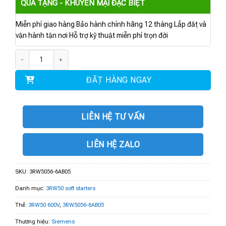
QUÀ TẶNG - KHUYẾN MẠI ĐẶC BIỆT
Miễn phí giao hàng Bảo hành chính hãng 12 tháng Lắp đặt và
vận hành tận nơi Hỗ trợ kỹ thuật miễn phí trọn đời
3RW5056-6AB05 | 3RW50 600V 171A 24V số lượng
ĐẶT HÀNG NGAY
LIÊN HỆ TƯ VẤN
LIÊN HỆ ZALO
SKU:
3RW5056-6AB05
Danh mục:
3RW50 soft starters
Thẻ:
3RW50 600V
,
3RW5056-6AB05
Thương hiệu:
Siemens