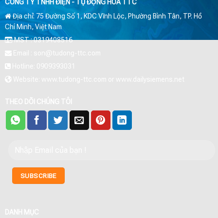
CÔNG TY TNHH ĐIỆN - TỰ ĐỘNG HÓA TTC
Địa chỉ: 75 Đường Số 1, KDC Vĩnh Lộc, Phường Bình Tân, TP. Hồ
Chí Minh, Việt Nam
MST : 0319408516
Email : son@tudong-ttc.com
Hotline: 0909393031
Website: www.tudong-ttc.com or www.dailysiemens.net
THEO DÕI CHÚNG TÔI
DANH MỤC