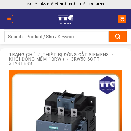
Bỏ
ĐẠI LÝ PHÂN PHỐI VÀ NHẬP KHẨU THIẾT BỊ SIEMENS
qua
nội
dung
Tìm
kiếm:
TRANG CHỦ
/
THIẾT BỊ ĐÓNG CẮT SIEMENS
/
KHỞI ĐỘNG MỀM ( 3RW )
/
3RW50 SOFT
STARTERS