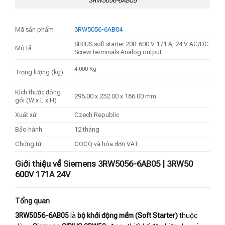
3RW5056-6AB05
Mã sản phẩm
3RW5056-6AB04
SIRIUS soft starter 200-600 V 171 A, 24 V AC/DC
Mô tả
Screw terminals Analog output
4.000 Kg
Trọng lượng (kg)
Kích thước đóng
295.00 x 232.00 x 186.00 mm
gói (W x L x H)
Xuất xứ
Czech Republic
Bảo hành
12 tháng
Chứng từ
COCQ và hóa đơn VAT
Giới thiệu về Siemens 3RW5056-6AB05 | 3RW50
600V 171A 24V
Tổng quan
3RW5056-6AB05
là
bộ khởi động mềm (Soft Starter)
thuộc