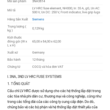
Mã sản phẩm
3NA3814
LV HRC fuse element, NH000, In: 35 A, gG, Un AC:
Mô tả
500 V, Un DC: 250 V, Front indicator, live grip lugs
Hãng Sản Xuất
Siemens
Trọng lượng (
0,129 kg
kg )
Kích thước
đóng gói (W x
65,00 x 84,00 x 62,00
L x H)
Xuất xứ
Germany
Bảo hành
12 tháng
Chứng từ
COCQ và hóa đơn VAT
I. 3NA, 3ND LV HRC FUSE SYSTEMS
1. TỔNG QUÁT
Cầu chì LV HRC được sử dụng cho các hệ thống lắp đặt trong
các tòa nhà phi dân cư, thương mại và công nghiệp, cũng như
trong các tổng đài của các công ty cung cấp điện. Do đó,
chúng bảo vệ các bộ phận và hệ thống lắp đặt thiết yếu của