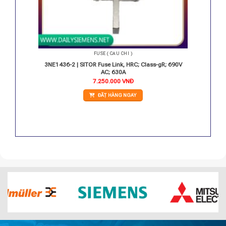
FUSE ( CẦU CHÌ )
 AC: 690
3NE1436-2 | SITOR Fuse Link, HRC; Class-gR; 690V
AC; 630A
7.250.000
VNĐ
ĐẶT HÀNG NGAY