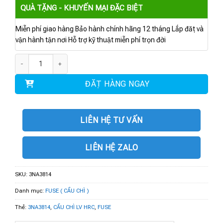
QUÀ TẶNG - KHUYẾN MẠI ĐẶC BIỆT
Miễn phí giao hàng Bảo hành chính hãng 12 tháng Lắp đặt và
vận hành tận nơi Hỗ trợ kỹ thuật miễn phí trọn đời
3NA3814 | CẦU CHÌ LV HRC IN 35 A gG Un AC 500 V Un DC 250 V số lượng
ĐẶT HÀNG NGAY
LIÊN HỆ TƯ VẤN
LIÊN HỆ ZALO
SKU:
3NA3814
Danh mục:
FUSE ( CẦU CHÌ )
Thẻ:
3NA3814
,
CẦU CHÌ LV HRC
,
FUSE