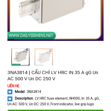
3NA3814 | CẦU CHÌ LV HRC IN 35 A gG Un
AC 500 V Un DC 250 V
LIÊN HỆ
Model
: 3NA3814
Description
: LV HRC fuse element, NH000, In: 35 A, gG,
Un AC: 500 V, Un DC: 250 V, Front indicator, live grip lugs