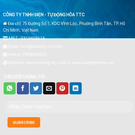
CÔNG TY TNHH ĐIỆN - TỰ ĐỘNG HÓA TTC
Địa chỉ: 75 Đường Số 1, KDC Vĩnh Lộc, Phường Bình Tân, TP. Hồ
Chí Minh, Việt Nam
MST : 0319408516
Email : son@tudong-ttc.com
Hotline: 0909393031
Website: www.tudong-ttc.com or www.dailysiemens.net
THEO DÕI CHÚNG TÔI