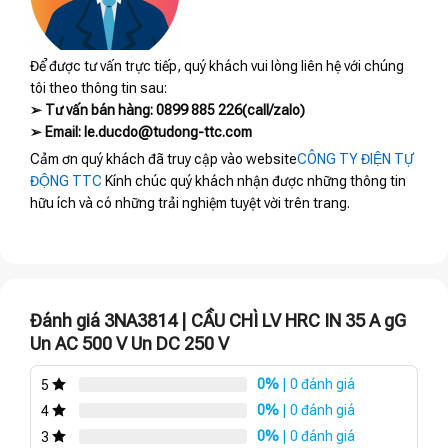
Để được tư vấn trực tiếp, quý khách vui lòng liên hệ với chúng
tôi theo thông tin sau:
➢ Tư vấn bán hàng: 0899 885 226(call/zalo)
➢ Email: le.ducdo@tudong-ttc.com
Cảm ơn quý khách đã truy cập vào website
CÔNG TY ĐIỆN TỰ
ĐỘNG TTC
Kính chúc quý khách nhận được những thông tin
hữu ích và có những trải nghiệm tuyệt vời trên trang.
Đánh giá 3NA3814 | CẦU CHÌ LV HRC IN 35 A gG
Un AC 500 V Un DC 250 V
0%
| 0 đánh giá
5
0%
| 0 đánh giá
4
0%
| 0 đánh giá
3