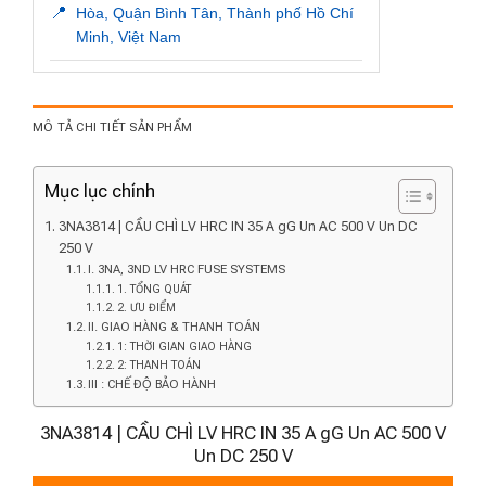
📍
Hòa, Quận Bình Tân, Thành phố Hồ Chí
Minh, Việt Nam
MÔ TẢ CHI TIẾT SẢN PHẨM
Mục lục chính
3NA3814 | CẦU CHÌ LV HRC IN 35 A gG Un AC 500 V Un DC
250 V
I. 3NA, 3ND LV HRC FUSE SYSTEMS
1. TỔNG QUÁT
2. ƯU ĐIỂM
II. GIAO HÀNG & THANH TOÁN
1: THỜI GIAN GIAO HÀNG
2: THANH TOÁN
III : CHẾ ĐỘ BẢO HÀNH
3NA3814 | CẦU CHÌ LV HRC IN 35 A gG Un AC 500 V
Un DC 250 V