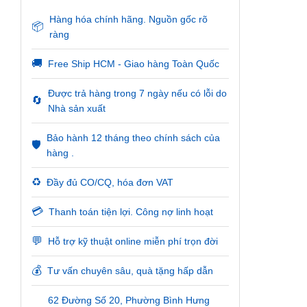
Hàng hóa chính hãng. Nguồn gốc rõ
📦
ràng
🚚
Free Ship HCM - Giao hàng Toàn Quốc
Được trả hàng trong 7 ngày nếu có lỗi do
🔄
Nhà sản xuất
Bảo hành 12 tháng theo chính sách của
🛡️
hàng .
♻️
Đầy đủ CO/CQ, hóa đơn VAT
💳
Thanh toán tiện lợi. Công nợ linh hoạt
💬
Hỗ trợ kỹ thuật online miễn phí trọn đời
💰
Tư vấn chuyên sâu, quà tặng hấp dẫn
62 Đường Số 20, Phường Bình Hưng