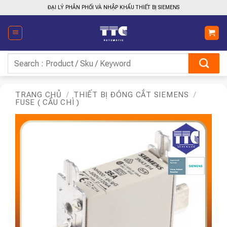
Bỏ
ĐẠI LÝ PHÂN PHỐI VÀ NHẬP KHẨU THIẾT BỊ SIEMENS
qua
nội
dung
Tìm
kiếm:
TRANG CHỦ
/
THIẾT BỊ ĐÓNG CẮT SIEMENS
/
FUSE ( CẦU CHÌ )