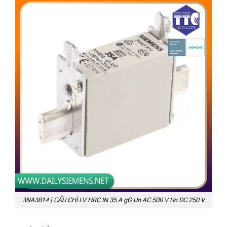
3NA3814 | CẦU CHÌ LV HRC IN 35 A gG Un AC 500 V Un DC 250 V