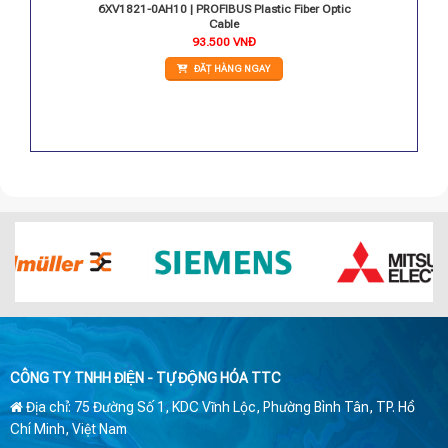
 Cable
6XV1821-0AH10 | PROFIBUS Plastic Fiber Optic
Cable
93.500
VNĐ
ĐẶT HÀNG NGAY
CÔNG TY TNHH ĐIỆN - TỰ ĐỘNG HÓA TTC
Địa chỉ: 75 Đường Số 1, KDC Vĩnh Lộc, Phường Bình Tân, TP. Hồ
Chí Minh, Việt Nam