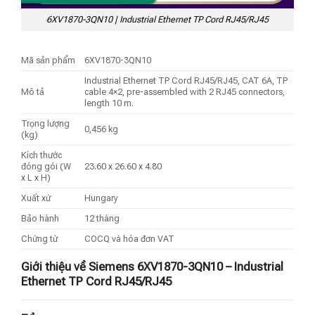
6XV1870-3QN10 | Industrial Ethernet TP Cord RJ45/RJ45
Mã sản phẩm
6XV1870-3QN10
Industrial Ethernet TP Cord RJ45/RJ45, CAT 6A, TP
Mô tả
cable 4×2, pre-assembled with 2 RJ45 connectors,
length 10 m.
Trọng lượng
0,456 kg
(kg)
Kích thước
đóng gói (W
23.60 x 26.60 x 4.80
x L x H)
Xuất xứ
Hungary
Bảo hành
12 tháng
Chứng từ
COCQ và hóa đơn VAT
Giới thiệu về Siemens 6XV1870-3QN10 – Industrial
Ethernet TP Cord RJ45/RJ45