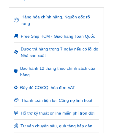
Hàng hóa chính hãng. Nguồn gốc rõ
📦
ràng
🚚
Free Ship HCM - Giao hàng Toàn Quốc
Được trả hàng trong 7 ngày nếu có lỗi do
🔄
Nhà sản xuất
Bảo hành 12 tháng theo chính sách của
🛡️
hàng .
♻️
Đầy đủ CO/CQ, hóa đơn VAT
💳
Thanh toán tiện lợi. Công nợ linh hoạt
💬
Hỗ trợ kỹ thuật online miễn phí trọn đời
💰
Tư vấn chuyên sâu, quà tặng hấp dẫn