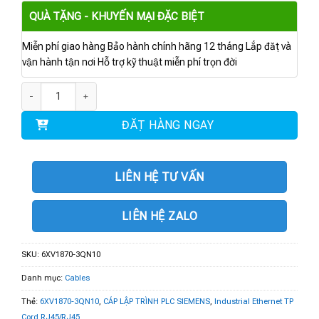
QUÀ TẶNG - KHUYẾN MẠI ĐẶC BIỆT
Miễn phí giao hàng Bảo hành chính hãng 12 tháng Lắp đặt và
vận hành tận nơi Hỗ trợ kỹ thuật miễn phí trọn đời
6XV1870-3QN10 | Industrial Ethernet TP Cord RJ45/RJ45 số lượng
ĐẶT HÀNG NGAY
LIÊN HỆ TƯ VẤN
LIÊN HỆ ZALO
SKU:
6XV1870-3QN10
Danh mục:
Cables
Thẻ:
6XV1870-3QN10
,
CÁP LẬP TRÌNH PLC SIEMENS
,
Industrial Ethernet TP
Cord RJ45/RJ45