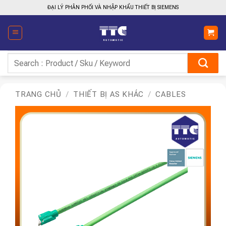
Bỏ
ĐẠI LÝ PHÂN PHỐI VÀ NHẬP KHẨU THIẾT BỊ SIEMENS
qua
nội
dung
Tìm
kiếm:
TRANG CHỦ
/
THIẾT BỊ AS KHÁC
/
CABLES