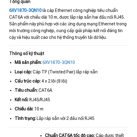
Tổng quan
6XV1870-3QN10
là cáp Ethernet công nghiệp tiêu chuẩn
CAT6A với chiều dài 10 m, được lắp ráp sẵn hai đầu nối RJ45.
Sản phẩm này phù hợp với các ứng dụng mạng Ethernet trong
môi trường công nghiệp, cung cấp giải pháp kết nối đáng tin
cậy và hiệu suất cao cho hệ thống truyền tải dữ liệu.
Thông số kỹ thuật
Mã sản phẩm:
6XV1870-3QN10
Loại cáp:
Cáp TP (Twisted Pair) lắp ráp sẵn
Cấu trúc cáp:
4 x 2 lõi (8 lõi)
Tiêu chuẩn:
CAT6A
Kết nối:
RJ45/RJ45
Chiều dài:
10 m
Tình trạng:
Lắp ráp sẵn với 2 đầu nối RJ45
Chuẩn CAT6A tốc độ cao:
Cáp được thiết