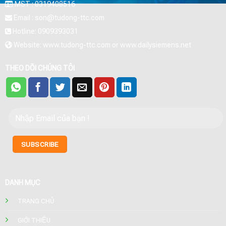
MST : 0319408516
Email : son@tudong-ttc.com
Hotline: 0909393031
Website: www.tudong-ttc.com or www.dailysiemens.net
THEO DÕI CHÚNG TÔI
DANH MỤC
TRANG CHỦ
GIỚI THIỆU