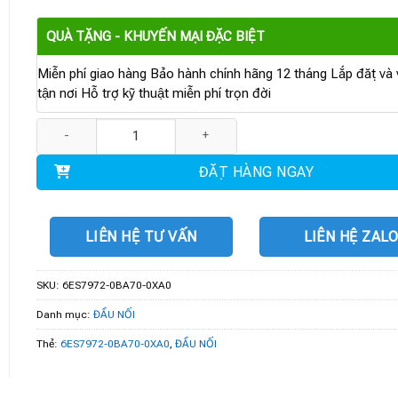
QUÀ TẶNG - KHUYẾN MẠI ĐẶC BIỆT
Miễn phí giao hàng Bảo hành chính hãng 12 tháng Lắp đặt và v
tận nơi Hỗ trợ kỹ thuật miễn phí trọn đời
6ES7972-0BA70-0XA0 | SIMATIC DP Connection Plug số lượng
ĐẶT HÀNG NGAY
LIÊN HỆ TƯ VẤN
LIÊN HỆ ZAL
SKU:
6ES7972-0BA70-0XA0
Danh mục:
ĐẦU NỐI
Thẻ:
6ES7972-0BA70-0XA0
,
ĐẦU NỐI