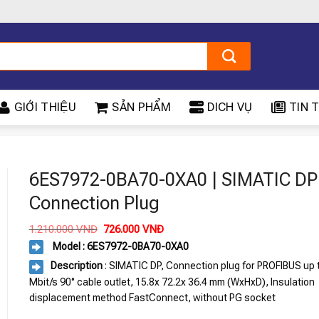
GIỚI THIỆU
SẢN PHẨM
DICH VỤ
TIN T
6ES7972-0BA70-0XA0 | SIMATIC DP
Connection Plug
Giá
Giá
1.210.000
VNĐ
726.000
VNĐ
gốc
hiện
Model : 6ES7972-0BA70-0XA0
là:
tại
1.210.000 VNĐ.
là:
Description
: SIMATIC DP, Connection plug for PROFIBUS up 
726.000 VNĐ.
Mbit/s 90° cable outlet, 15.8x 72.2x 36.4 mm (WxHxD), Insulation
displacement method FastConnect, without PG socket