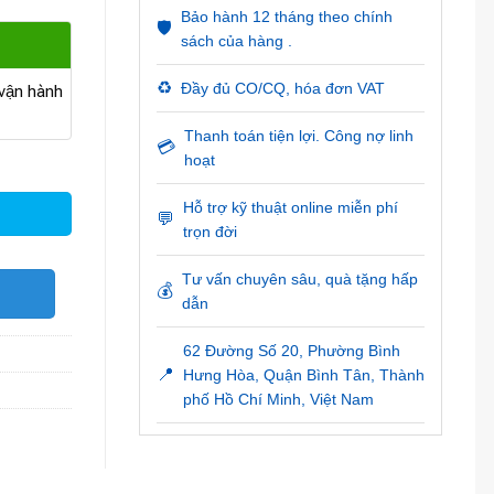
Bảo hành 12 tháng theo chính
🛡️
sách của hàng .
♻️
Đầy đủ CO/CQ, hóa đơn VAT
ận hành
Thanh toán tiện lợi. Công nợ linh
💳
hoạt
Hỗ trợ kỹ thuật online miễn phí
💬
trọn đời
Tư vấn chuyên sâu, quà tặng hấp
💰
O
dẫn
62 Đường Số 20, Phường Bình
📍
Hưng Hòa, Quận Bình Tân, Thành
phố Hồ Chí Minh, Việt Nam