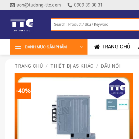
Bỏ
son@tudong-ttc.com
0909 39 30 31
qua
nội
Tìm
dung
kiếm:
TRANG CHỦ
DANH MỤC SẢN PHẨM
TRANG CHỦ
/
THIẾT BỊ AS KHÁC
/
ĐẦU NỐI
-40%