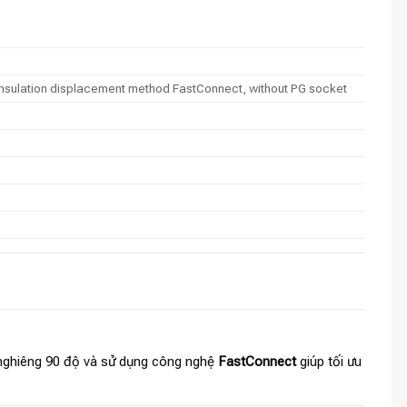
 Insulation displacement method FastConnect, without PG socket
nghiêng 90 độ và sử dụng công nghệ
FastConnect
giúp tối ưu