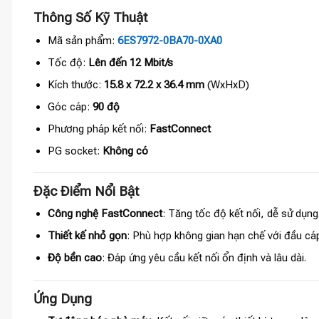
Thông Số Kỹ Thuật
Mã sản phẩm:
6ES7972-0BA70-0XA0
Tốc độ:
Lên đến 12 Mbit/s
Kích thước:
15.8 x 72.2 x 36.4 mm
(WxHxD)
Góc cáp:
90 độ
Phương pháp kết nối:
FastConnect
PG socket:
Không có
Đặc Điểm Nổi Bật
Công nghệ FastConnect
: Tăng tốc độ kết nối, dễ sử dụng
Thiết kế nhỏ gọn
: Phù hợp không gian hạn chế với đầu cá
Độ bền cao
: Đáp ứng yêu cầu kết nối ổn định và lâu dài.
Ứng Dụng