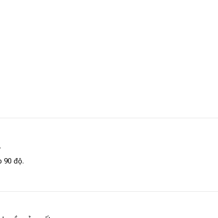
.
p 90 độ.