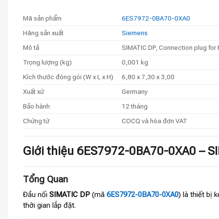
Mã sản phẩm
6ES7972-0BA70-0XA0
Hãng sản xuất
Siemens
Mô tả
SIMATIC DP, Connection plug for
Trọng lượng (kg)
0,001 kg
Kích thước đóng gói (W x L x H)
6,80 x 7,30 x 3,00
Xuất xứ
Germany
Bảo hành
12 tháng
Chứng từ
COCQ và hóa đơn VAT
Giới thiệu 6ES7972-0BA70-0XA0 – S
Tổng Quan
Đầu nối
SIMATIC DP
(mã
6ES7972-0BA70-0XA0
) là thiết bị 
thời gian lắp đặt.