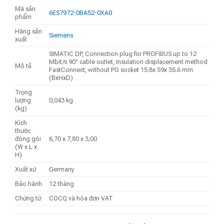
Mã sản
6ES7972-0BA52-0XA0
phẩm
Hãng sản
Siemens
xuất
SIMATIC DP, Connection plug for PROFIBUS up to 12
Mbit/s 90° cable outlet, Insulation displacement method
Mô tả
FastConnect, without PG socket 15.8x 59x 35.6 mm
(BxHxD)
Trọng
lượng
0,043 kg
(kg)
Kích
thước
đóng gói
6,70 x 7,80 x 3,00
(W x L x
H)
Xuất xứ
Germany
Bảo hành
12 tháng
Chứng từ
COCQ và hóa đơn VAT