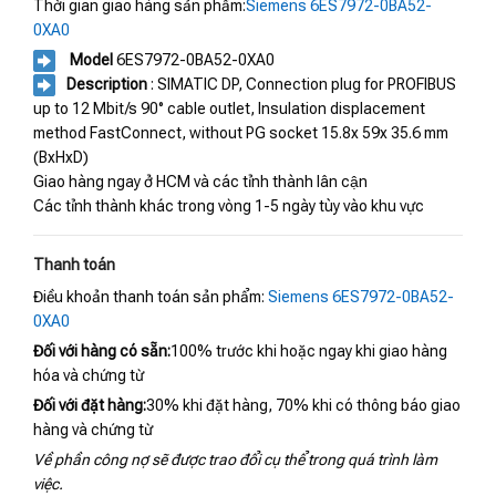
Thời gian giao hàng sản phẩm:
Siemens 6ES7972-0BA52-
0XA0
Model
6ES7972-0BA52-0XA0
Description
: SIMATIC DP, Connection plug for PROFIBUS
up to 12 Mbit/s 90° cable outlet, Insulation displacement
method FastConnect, without PG socket 15.8x 59x 35.6 mm
(BxHxD)
Giao hàng ngay ở HCM và các tỉnh thành lân cận
Các tỉnh thành khác trong vòng 1-5 ngày tùy vào khu vực
Thanh toán
Điều khoản thanh toán sản phẩm:
Siemens 6ES7972-0BA52-
0XA0
Đối với hàng có sẵn:
100% trước khi hoặc ngay khi giao hàng
hóa và chứng từ
Đối với đặt hàng:
30% khi đặt hàng, 70% khi có thông báo giao
hàng và chứng từ
Về phần công nợ sẽ được trao đổi cụ thể trong quá trình làm
việc.