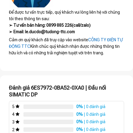
Để được tư vấn trực tiếp, quý khách vui lòng liên hệ với chúng
tôi theo thông tin sau:
➢ Tư vấn bán hàng: 0899 885 226(call/zalo)
➢ Email: le.ducdo@tudong-ttc.com
Cảm ơn quý khách đã truy cập vào website
CÔNG TY ĐIỆN TỰ
ĐỘNG TTC
Kính chúc quý khách nhận được những thông tin
hữu ích và có những trải nghiệm tuyệt vời trên trang.
Đánh giá 6ES7972-0BA52-0XA0 | Đầu nối
SIMATIC DP
0%
| 0 đánh giá
5
0%
| 0 đánh giá
4
0%
| 0 đánh giá
3
0%
| 0 đánh giá
2