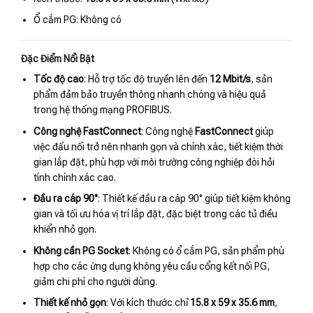
Ổ cắm PG: Không có
Đặc Điểm Nổi Bật
Tốc độ cao
: Hỗ trợ tốc độ truyền lên đến
12 Mbit/s
, sản
phẩm đảm bảo truyền thông nhanh chóng và hiệu quả
trong hệ thống mạng PROFIBUS.
Công nghệ FastConnect
: Công nghệ
FastConnect
giúp
việc đấu nối trở nên nhanh gọn và chính xác, tiết kiệm thời
gian lắp đặt, phù hợp với môi trường công nghiệp đòi hỏi
tính chính xác cao.
Đầu ra cáp 90°
: Thiết kế đầu ra cáp 90° giúp tiết kiệm không
gian và tối ưu hóa vị trí lắp đặt, đặc biệt trong các tủ điều
khiển nhỏ gọn.
Không cần PG Socket
: Không có ổ cắm PG, sản phẩm phù
hợp cho các ứng dụng không yêu cầu cổng kết nối PG,
giảm chi phí cho người dùng.
Thiết kế nhỏ gọn
: Với kích thước chỉ
15.8 x 59 x 35.6 mm
,