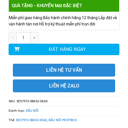
QUÀ TẶNG - KHUYẾN MẠI ĐẶC BIỆT
Miễn phí giao hàng Bảo hành chính hãng 12 tháng Lắp đặt và
vận hành tận nơi Hỗ trợ kỹ thuật miễn phí trọn đời
6ES7972-0BA52-0XA0 | Đầu nối SIMATIC DP số lượng
ĐẶT HÀNG NGAY
LIÊN HỆ TƯ VẤN
LIÊN HỆ ZALO
SKU:
6ES7972-0BA52-0XA0
Danh mục:
ĐẦU NỐI
Thẻ:
6ES7972-0BA52-0XA0
,
ĐẦU NỐI PROFIBUS