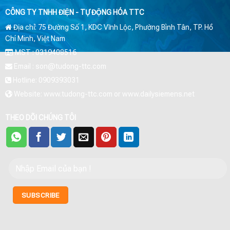
CÔNG TY TNHH ĐIỆN - TỰ ĐỘNG HÓA TTC
Địa chỉ: 75 Đường Số 1, KDC Vĩnh Lộc, Phường Bình Tân, TP. Hồ
Chí Minh, Việt Nam
MST : 0319408516
Email : son@tudong-ttc.com
Hotline: 0909393031
Website: www.tudong-ttc.com or www.dailysiemens.net
THEO DÕI CHÚNG TÔI