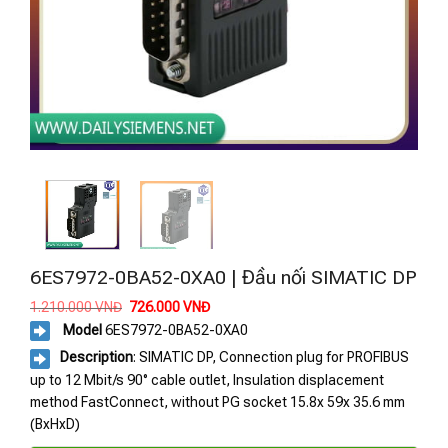
6ES7972-0BA52-0XA0 | Đầu nối SIMATIC DP
Giá
Giá
1.210.000
VNĐ
726.000
VNĐ
gốc
hiện
Model
6ES7972-0BA52-0XA0
là:
tại
1.210.000 VNĐ.
là:
Description
: SIMATIC DP, Connection plug for PROFIBUS
726.000 VNĐ.
up to 12 Mbit/s 90° cable outlet, Insulation displacement
method FastConnect, without PG socket 15.8x 59x 35.6 mm
(BxHxD)