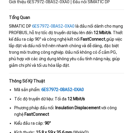
Giới thiệu 6ES7972-0BA52-0XA0 | Đầu nối SIMATIC DP
Tổng Quan
SIMATIC DP
6ES7972-0BA52-0XA0
là đầu nối dành cho mạng
PROFIBUS, hỗ trợ tốc độ truyền dữ liệu lên đến
12 Mbit/s
. Thiết
kế đầu ra cáp 90° và công nghệ kết nối
FastConnect
,giúp việc
lắp đặt và đấu nối trở nên nhanh chóng và dễ dàng, đặc biệt
trong môi trường công nghiệp. Đầu nối không có ổ cắm PG,
phù hợp với các ứng dụng không yêu cầu tính năng này, giúp
giảm chi phí và tối ưu hóa lắp đặt.
Thông Số Kỹ Thuật
Mã sản phẩm:
6ES7972-0BA52-0XA0
Tốc độ truyền dữ liệu: Tối đa
12 Mbit/s
Phương pháp đấu nối:
Insulation Displacement
với công
nghệ
FastConnect
Kiểu đầu ra cáp:
90°
Kích thước:
15.8 x 59 x 35.6 mm
(WxHxD)