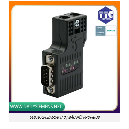
6ES7972-0BA52-0XA0 | ĐẦU NỐI PROFIBUS