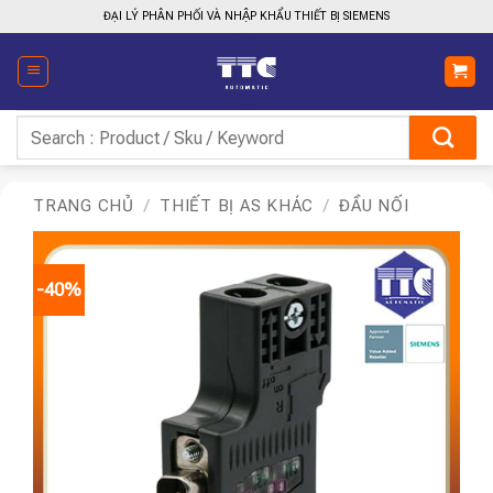
Bỏ
ĐẠI LÝ PHÂN PHỐI VÀ NHẬP KHẨU THIẾT BỊ SIEMENS
qua
nội
dung
Tìm
kiếm:
TRANG CHỦ
/
THIẾT BỊ AS KHÁC
/
ĐẦU NỐI
-40%