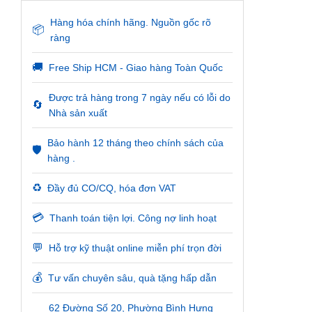
Hàng hóa chính hãng. Nguồn gốc rõ
📦
ràng
🚚
Free Ship HCM - Giao hàng Toàn Quốc
Được trả hàng trong 7 ngày nếu có lỗi do
🔄
Nhà sản xuất
Bảo hành 12 tháng theo chính sách của
🛡️
hàng .
♻️
Đầy đủ CO/CQ, hóa đơn VAT
💳
Thanh toán tiện lợi. Công nợ linh hoạt
💬
Hỗ trợ kỹ thuật online miễn phí trọn đời
💰
Tư vấn chuyên sâu, quà tặng hấp dẫn
62 Đường Số 20, Phường Bình Hưng