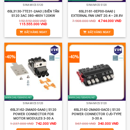
SINAMICS S120
SINAMICS S120
6SL3130-7TE31-2AA3 | BIẾN TẦN
6SL3161-0EP00-0AA0 |
S120 3AC 380-480V 120KW
EXTERNAL FAN UNIT 20.4 – 28.8V
Giá
Giá
192.592.000
VNĐ
7.908.000
VNĐ
4.744.000
VNĐ
Giá
Giá
gốc
hiện
115.555.000
VNĐ
gốc
hiện
là:
tại
là:
tại
7.908.000 VNĐ.
là:
ĐẶT HÀNG NGAY
ĐẶT HÀNG NGAY
192.592.000 VNĐ.
là:
4.744
115.555.000 VNĐ.
-40%
-40%
SINAMICS S120
SINAMICS S120
6SL3162-2MA00-0AA0 | S120
6SL3162-2MA00-0AC0 | S120
POWER CONNECTOR FOR
POWER CONNECTOR C-/D-TYPE
MOTOR MODULES 3-30 A
3-30 A
Giá
Giá
Giá
Giá
1.237.000
VNĐ
742.000
VNĐ
567.000
VNĐ
340.000
VNĐ
gốc
hiện
gốc
hiện
là:
tại
là:
tại