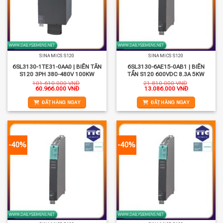
SINAMICS S120
SINAMICS S120
6SL3130-1TE31-0AA0 | BIẾN TẦN
6SL3130-6AE15-0AB1 | BIẾN
S120 3PH 380-480V 100KW
TẦN S120 600VDC 8.3A 5KW
101.610.000
VNĐ
21.810.000
VNĐ
Giá
Giá
Giá
Giá
60.966.000
VNĐ
13.086.000
VNĐ
gốc
hiện
gốc
hiện
là:
tại
là:
tại
ĐẶT HÀNG NGAY
ĐẶT HÀNG NGAY
101.610.000 VNĐ.
là:
21.810.000 VNĐ.
là:
60.966.000 VNĐ.
13.086.000 
-40%
-40%