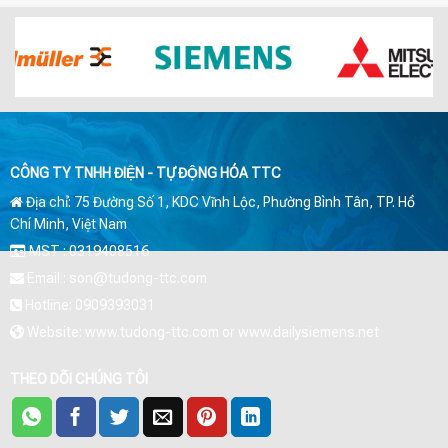
CÔNG TY TNHH ĐIỆN - TỰ ĐỘNG HÓA TTC
Địa chỉ: 75 Đường Số 1, KDC Vĩnh Lộc, Phường Bình Tân, TP. Hồ
Chí Minh, Việt Nam
MST : 0319408516
Email : son@tudong-ttc.com
Hotline: 0909393031
Website: www.tudong-ttc.com or www.dailysiemens.net
THEO DÕI CHÚNG TÔI