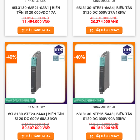
SINAMICS S120
SINAMICS S120
6SL3130-6AE21-0AB1 | BIẾN
6SL3130-6TE21-6AA4 | BIẾN TẦN
TẦN S120 600VDC 17A
S120 DC 600V 27A 16KW
30.824.000
VNĐ
43.791.000
VNĐ
Giá
Giá
Giá
Giá
18.494.000
VNĐ
26.274.000
VNĐ
gốc
hiện
gốc
hiện
là:
tại
là:
tại
ĐẶT HÀNG NGAY
ĐẶT HÀNG NGAY
30.824.000 VNĐ.
là:
43.791.000 VNĐ.
là:
18.494.000 VNĐ.
26.274.000 
-40%
-40%
SINAMICS S120
SINAMICS S120
6SL3130-6TE23-6AA3 | BIẾN TẦN
6SL3130-6TE25-5AA3 | BIẾN TẦN
S120 DC 600V 60A 36KW
S120 DC 600V 90A 55KW
84.179.000
VNĐ
113.644.000
VNĐ
Giá
Giá
Giá
Giá
50.507.000
VNĐ
68.186.000
VNĐ
gốc
hiện
gốc
hiện
là:
tại
là:
tại
ĐẶT HÀNG NGAY
ĐẶT HÀNG NGAY
84.179.000 VNĐ.
là:
113.644.000 VNĐ.
là: