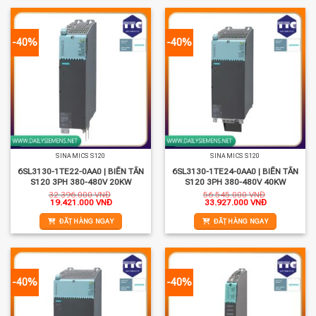
-40%
-40%
SINAMICS S120
SINAMICS S120
6SL3130-1TE22-0AA0 | BIẾN TẦN
6SL3130-1TE24-0AA0 | BIẾN TẦN
S120 3PH 380-480V 20KW
S120 3PH 380-480V 40KW
32.396.000
VNĐ
56.545.000
VNĐ
Giá
Giá
Giá
Giá
19.421.000
VNĐ
33.927.000
VNĐ
gốc
hiện
gốc
hiện
là:
tại
là:
tại
ĐẶT HÀNG NGAY
ĐẶT HÀNG NGAY
32.396.000 VNĐ.
là:
56.545.000 VNĐ.
là:
19.421.000 VNĐ.
33.927.000 
-40%
-40%