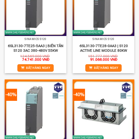
SINAMICS S120
SINAMICS S120
6SL3130-7TE25-5AA3 | BIẾN TẦN
6SL3130-7TE28-0AA3 | S120
S120 3AC 380-480V 55KW
ACTIVE LINE MODULE 80KW
124.569.000
VNĐ
151.777.000
VNĐ
Giá
Giá
Giá
Giá
74.741.000
VNĐ
91.066.000
VNĐ
gốc
hiện
gốc
hiện
là:
tại
là:
tại
ĐẶT HÀNG NGAY
ĐẶT HÀNG NGAY
124.569.000 VNĐ.
là:
151.777.000 VNĐ.
là:
74.741.000 VNĐ.
91.066.000 
-40%
-40%