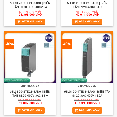
6SL3120-2TE21-0AD0 | BIẾN
6SL3120-2TE21-8AC0 | BIẾN
TẦN S120 3-PH 400V 9A
TẦN S120 400V 3AC
47.269.000
VNĐ
75.019.000
VNĐ
Giá
Giá
Giá
Giá
28.361.000
VNĐ
45.011.000
VNĐ
gốc
hiện
gốc
hiện
là:
tại
là:
tại
ĐẶT HÀNG NGAY
ĐẶT HÀNG NGAY
47.269.000 VNĐ.
là:
75.019.000 VNĐ.
là:
28.361.000 VNĐ.
45.011.000 
-40%
-40%
SINAMICS S120
SINAMICS S120
6SL3120-2TE21-8AD0 | BIẾN
6SL3126-1TE31-3AA3 | BIẾN TẦN
TẦN S120 400V 3AC 18 A
S120 3AC 400V 132A
85.137.000
VNĐ
228.989.000
VNĐ
Giá
Giá
Giá
Giá
51.082.000
VNĐ
137.393.000
VNĐ
gốc
hiện
gốc
hiện
là:
tại
là:
tại
ĐẶT HÀNG NGAY
ĐẶT HÀNG NGAY
85.137.000 VNĐ.
là:
228.989.000 VNĐ.
là:
51.082.000 VNĐ.
137.393.000