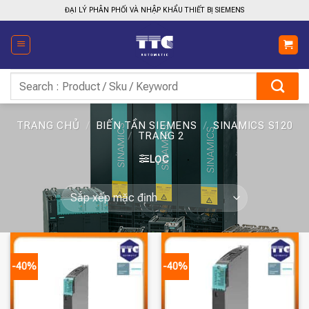
Bỏ
ĐẠI LÝ PHÂN PHỐI VÀ NHẬP KHẨU THIẾT BỊ SIEMENS
qua
nội
dung
Tìm
kiếm:
TRANG CHỦ
/
BIẾN TẦN SIEMENS
/
SINAMICS S120
/
TRANG 2
LỌC
-40%
-40%