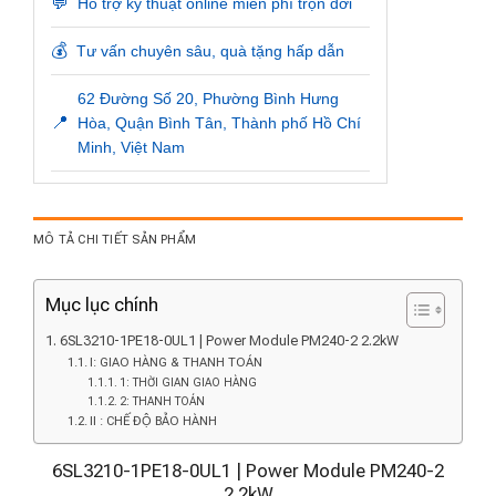
💬
Hỗ trợ kỹ thuật online miễn phí trọn đời
💰
Tư vấn chuyên sâu, quà tặng hấp dẫn
62 Đường Số 20, Phường Bình Hưng
📍
Hòa, Quận Bình Tân, Thành phố Hồ Chí
Minh, Việt Nam
MÔ TẢ CHI TIẾT SẢN PHẨM
Mục lục chính
6SL3210-1PE18-0UL1 | Power Module PM240-2 2.2kW
I: GIAO HÀNG & THANH TOÁN
1: THỜI GIAN GIAO HÀNG
2: THANH TOÁN
II : CHẾ ĐỘ BẢO HÀNH
6SL3210-1PE18-0UL1 | Power Module PM240-2
2.2kW