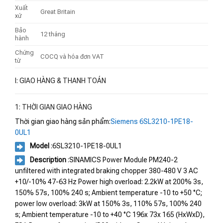
Xuất
Great Britain
xứ
Bảo
12 tháng
hành
Chứng
COCQ và hóa đơn VAT
từ
I: GIAO HÀNG & THANH TOÁN
1: THỜI GIAN GIAO HÀNG
Thời gian giao hàng sản phẩm:
Siemens 6SL3210-1PE18-
0UL1
Model
:6SL3210-1PE18-0UL1
Description
:SINAMICS Power Module PM240-2
unfiltered with integrated braking chopper 380-480 V 3 AC
+10/-10% 47-63 Hz Power high overload: 2.2kW at 200% 3s,
150% 57s, 100% 240 s; Ambient temperature -10 to +50 °C;
power low overload: 3kW at 150% 3s, 110% 57s, 100% 240
s; Ambient temperature -10 to +40 °C 196x 73x 165 (HxWxD),