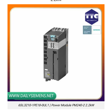
6SL3210-1PE18-0UL1 | Power Module PM240-2 2.2kW