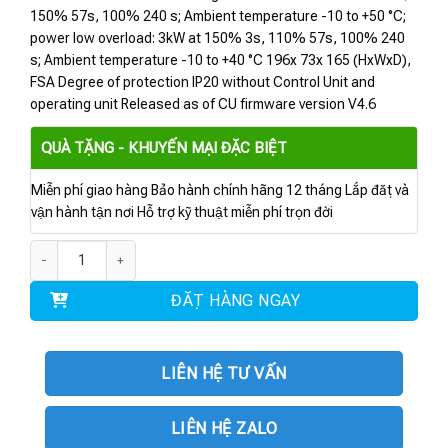
150% 57s, 100% 240 s; Ambient temperature -10 to +50 °C;
power low overload: 3kW at 150% 3s, 110% 57s, 100% 240
s; Ambient temperature -10 to +40 °C 196x 73x 165 (HxWxD),
FSA Degree of protection IP20 without Control Unit and
operating unit Released as of CU firmware version V4.6
QUÀ TẶNG - KHUYẾN MẠI ĐẶC BIỆT
Miễn phí giao hàng Bảo hành chính hãng 12 tháng Lắp đặt và
vận hành tận nơi Hỗ trợ kỹ thuật miễn phí trọn đời
6SL3210-1PE18-0UL1 | Power Module PM240-2 2.2kW số lượng
ĐẶT HÀNG NGAY
LIÊN HỆ TƯ VẤN
LIÊN HỆ ZALO