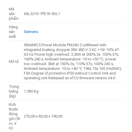
Mã
sản
6SL3210-1PE18-0UL1
phẩm
Hãng
sản
Siemens
xuất
SINAMICS Power Module PM240-2 unfiltered with
integrated braking chopper 380-480 V 3 AC +10/-10% 47-
63 Hz Power high overload: 2.2kW at 200% 3s, 150% 57s,
100% 240 s; Ambient temperature -10 to +50 °C; power
Mô tả
low overload: 3kW at 150% 3s, 110% 57s, 100% 240 s;
Ambient temperature -10 to +40 °C 196x 73x 165 (HxWxD),
FSA Degree of protection IP20 without Control Unit and
operating unit Released as of CU firmware version V4.6
Trọng
lượng
1,380 Kg
(kg)
Kích
thước
đóng
270,00 x 80,00 x 190,00
gói (W
x L x
H)