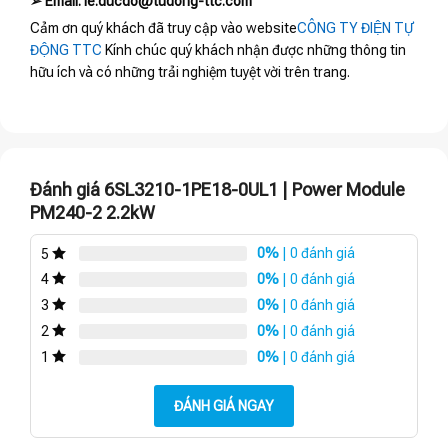
➢ Email: le.ducdo@tudong-ttc.com
Cảm ơn quý khách đã truy cập vào website
CÔNG TY ĐIỆN TỰ
ĐỘNG TTC
Kính chúc quý khách nhận được những thông tin
hữu ích và có những trải nghiệm tuyệt vời trên trang.
Đánh giá 6SL3210-1PE18-0UL1 | Power Module
PM240-2 2.2kW
0%
| 0 đánh giá
5
0%
| 0 đánh giá
4
0%
| 0 đánh giá
3
0%
| 0 đánh giá
2
0%
| 0 đánh giá
1
ĐÁNH GIÁ NGAY