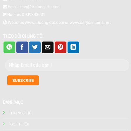
Email : son@tudong-ttc.com
Hotline: 0909393031
Website: www.tudong-ttc.com or www.dailysiemens.net
THEO DÕI CHÚNG TÔI
DANH MỤC
TRANG CHỦ
GIỚI THIỆU