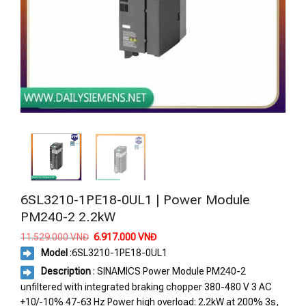
6SL3210-1PE18-0UL1 | Power Module
PM240-2 2.2kW
Giá
Giá
11.529.000
VNĐ
6.917.000
VNĐ
gốc
hiện
Model
:
6SL3210-1PE18-0UL1
là:
tại
11.529.000 VNĐ.
là:
Description
: SINAMICS Power Module PM240-2
6.917.000 VNĐ.
unfiltered with integrated braking chopper 380-480 V 3 AC
+10/-10% 47-63 Hz Power high overload: 2.2kW at 200% 3s,