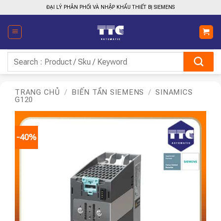
Bỏ
ĐẠI LÝ PHÂN PHỐI VÀ NHẬP KHẨU THIẾT BỊ SIEMENS
qua
nội
dung
Tìm
kiếm:
TRANG CHỦ
/
BIẾN TẦN SIEMENS
/
SINAMICS
G120
-40%