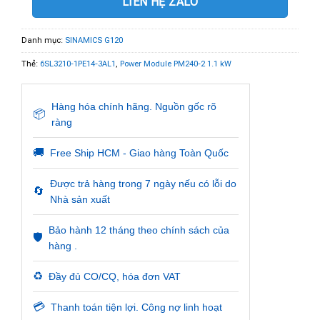
LIÊN HỆ ZALO
Danh mục:
SINAMICS G120
Thẻ:
6SL3210-1PE14-3AL1
,
Power Module PM240-2 1.1 kW
Hàng hóa chính hãng. Nguồn gốc rõ
📦
ràng
🚚
Free Ship HCM - Giao hàng Toàn Quốc
Được trả hàng trong 7 ngày nếu có lỗi do
🔄
Nhà sản xuất
Bảo hành 12 tháng theo chính sách của
🛡️
hàng .
♻️
Đầy đủ CO/CQ, hóa đơn VAT
💳
Thanh toán tiện lợi. Công nợ linh hoạt