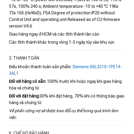
57s, 100% 240 s; Ambient temperature -10 to +40 °C 196x
73x 165 (HxWxD), FSA Degree of protection IP20 without
Control Unit and operating unit Released as of CU firmware
version V4.6
Giao hàng ngay ở HCM và các tỉnh thành lân cận
Các tỉnh thành khác trong vòng 1-5 ngày tùy vào khu vực
2: THANH TOÁN
Điều khoản thanh toán sản phẩm:
Siemens 6SL3210-1PE14-
3AL1
Đối với hàng có sẵn:
100% trước khi hoặc ngay khi giao hàng
hóa và chứng từ
Đối với đặt hàng:
30% khi đặt hàng, 70% khi có thông báo giao
hàng và chứng từ
Về phần công nợ sẽ được trao đổi cụ thể trong quá trình làm
việc.
II : CHẾ ĐỘ BẢO HÀNH