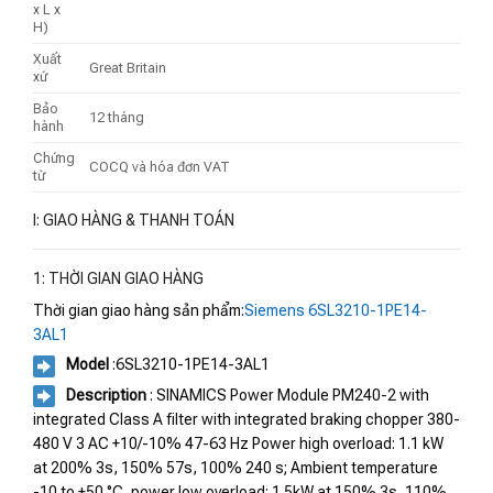
x L x
H)
Xuất
Great Britain
xứ
Bảo
12 tháng
hành
Chứng
COCQ và hóa đơn VAT
từ
I: GIAO HÀNG & THANH TOÁN
1: THỜI GIAN GIAO HÀNG
Thời gian giao hàng sản phẩm:
Siemens 6SL3210-1PE14-
3AL1
Model
:6SL3210-1PE14-3AL1
Description
: SINAMICS Power Module PM240-2 with
integrated Class A filter with integrated braking chopper 380-
480 V 3 AC +10/-10% 47-63 Hz Power high overload: 1.1 kW
at 200% 3s, 150% 57s, 100% 240 s; Ambient temperature
-10 to +50 °C, power low overload: 1.5kW at 150% 3s, 110%