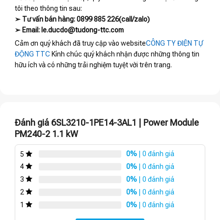
tôi theo thông tin sau:
➢ Tư vấn bán hàng: 0899 885 226(call/zalo)
➢ Email: le.ducdo@tudong-ttc.com
Cảm ơn quý khách đã truy cập vào website
CÔNG TY ĐIỆN TỰ
ĐỘNG TTC
Kính chúc quý khách nhận được những thông tin
hữu ích và có những trải nghiệm tuyệt vời trên trang.
Đánh giá 6SL3210-1PE14-3AL1 | Power Module
PM240-2 1.1 kW
0%
| 0 đánh giá
5
0%
| 0 đánh giá
4
0%
| 0 đánh giá
3
0%
| 0 đánh giá
2
0%
| 0 đánh giá
1