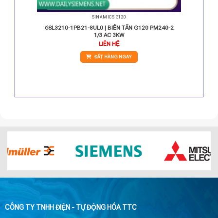
SINAMICS G120
M240-2
6SL3210-1PB21-8UL0 | BIẾN TẦN G120 PM240-2
1/3 AC 3KW
iá
LIÊN HỆ
iện
i
ĐẶT HÀNG NGAY
:
.505.000 VNĐ.
CÔNG TY TNHH ĐIỆN - TỰ ĐỘNG HÓA TTC