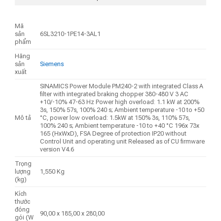
Mã
sản
6SL3210-1PE14-3AL1
phẩm
Hãng
sản
Siemens
xuất
SINAMICS Power Module PM240-2 with integrated Class A
filter with integrated braking chopper 380-480 V 3 AC
+10/-10% 47-63 Hz Power high overload: 1.1 kW at 200%
3s, 150% 57s, 100% 240 s; Ambient temperature -10 to +50
Mô tả
°C, power low overload: 1.5kW at 150% 3s, 110% 57s,
100% 240 s; Ambient temperature -10 to +40 °C 196x 73x
165 (HxWxD), FSA Degree of protection IP20 without
Control Unit and operating unit Released as of CU firmware
version V4.6
Trọng
lượng
1,550 Kg
(kg)
Kích
thước
đóng
90,00 x 185,00 x 280,00
gói (W