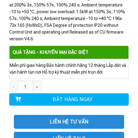
at 200% 3s, 150% 57s, 100% 240 s; Ambient temperature
-10 to +50 °C, power low overload: 1.5kW at 150% 3s, 110%
57s, 100% 240 s; Ambient temperature -10 to +40 °C 196x
73x 165 (HxWxD), FSA Degree of protection IP20 without
Control Unit and operating unit Released as of CU firmware
version V4.6
QUÀ TẶNG - KHUYẾN MẠI ĐẶC BIỆT
Miễn phí giao hàng Bảo hành chính hãng 12 tháng Lắp đặt và
vận hành tận nơi Hỗ trợ kỹ thuật miễn phí trọn đời
6SL3210-1PE14-3AL1 | Power Module PM240-2 1.1 kW số lượng
ĐẶT HÀNG NGAY
LIÊN HỆ TƯ VẤN