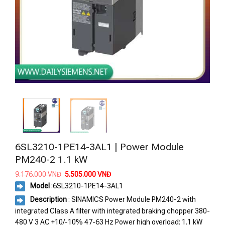
6SL3210-1PE14-3AL1 | Power Module
PM240-2 1.1 kW
Giá
Giá
9.176.000
VNĐ
5.505.000
VNĐ
gốc
hiện
Model
:6SL3210-1PE14-3AL1
là:
tại
9.176.000 VNĐ.
là:
Description
: SINAMICS Power Module PM240-2 with
5.505.000 VNĐ.
integrated Class A filter with integrated braking chopper 380-
480 V 3 AC +10/-10% 47-63 Hz Power high overload: 1.1 kW