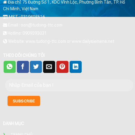
Địa chỉ: 75 Đường Số 1, KDC Vĩnh Lộc, Phường Bình Tân, TP. Hồ
Chí Minh, Việt Nam
MST : 0319408516
Email : son@tudong-ttc.com
Hotline: 0909393031
Website: www.tudong-ttc.com or www.dailysiemens.net
THEO DÕI CHÚNG TÔI
DANH MỤC
TRANG CHỦ