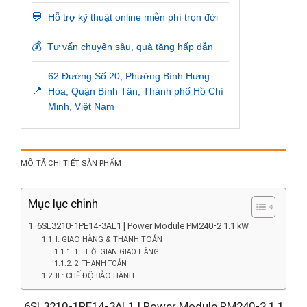
💬
Hỗ trợ kỹ thuật online miễn phí trọn đời
💰
Tư vấn chuyên sâu, quà tặng hấp dẫn
62 Đường Số 20, Phường Bình Hưng
📍
Hòa, Quận Bình Tân, Thành phố Hồ Chí
Minh, Việt Nam
MÔ TẢ CHI TIẾT SẢN PHẨM
Mục lục chính
6SL3210-1PE14-3AL1 | Power Module PM240-2 1.1 kW
I: GIAO HÀNG & THANH TOÁN
1: THỜI GIAN GIAO HÀNG
2: THANH TOÁN
II : CHẾ ĐỘ BẢO HÀNH
6SL3210-1PE14-3AL1 | Power Module PM240-2 1.1