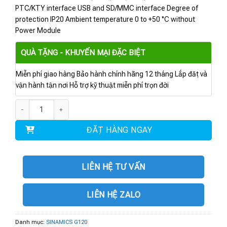
PTC/KTY interface USB and SD/MMC interface Degree of
protection IP20 Ambient temperature 0 to +50 °C without
Power Module
QUÀ TẶNG - KHUYẾN MẠI ĐẶC BIỆT
Miễn phí giao hàng Bảo hành chính hãng 12 tháng Lắp đặt và
vận hành tận nơi Hỗ trợ kỹ thuật miễn phí trọn đời
6SL3244-0BB13-1FA0 | CU240E-2 PN-F Control Unit E-type số lượng
ĐẶT HÀNG NGAY
LIÊN HỆ TƯ VẤN
LIÊN HỆ ZALO
Danh mục:
SINAMICS G120