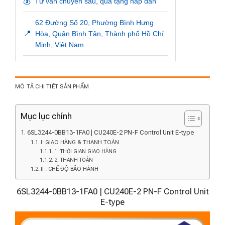
💰
Tư vấn chuyên sâu, quà tặng hấp dẫn
62 Đường Số 20, Phường Bình Hưng
📍
Hòa, Quận Bình Tân, Thành phố Hồ Chí
Minh, Việt Nam
MÔ TẢ CHI TIẾT SẢN PHẨM
Mục lục chính
6SL3244-0BB13-1FA0 | CU240E-2 PN-F Control Unit E-type
I: GIAO HÀNG & THANH TOÁN
1: THỜI GIAN GIAO HÀNG
2: THANH TOÁN
II : CHẾ ĐỘ BẢO HÀNH
6SL3244-0BB13-1FA0 | CU240E-2 PN-F Control Unit
E-type