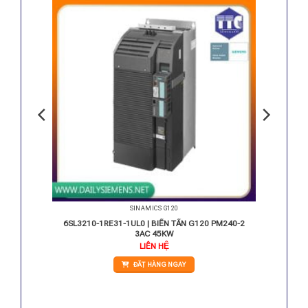
SINAMICS G120
 PM240
6SL3210-1RE31-1UL0 | BIẾN TẦN G120 PM240-2
3AC 45KW
LIÊN HỆ
ĐẶT HÀNG NGAY