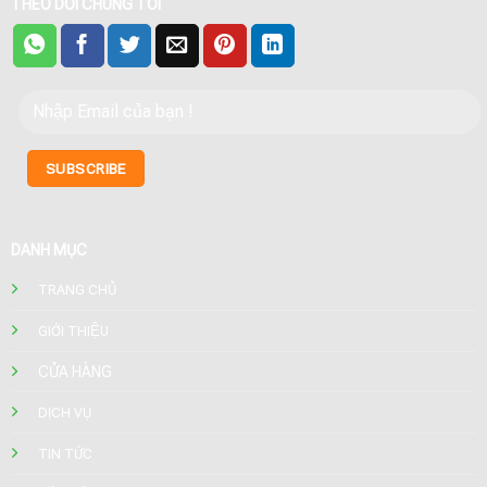
THEO DÕI CHÚNG TÔI
DANH MỤC
TRANG CHỦ
GIỚI THIỆU
CỬA HÀNG
DỊCH VỤ
TIN TỨC