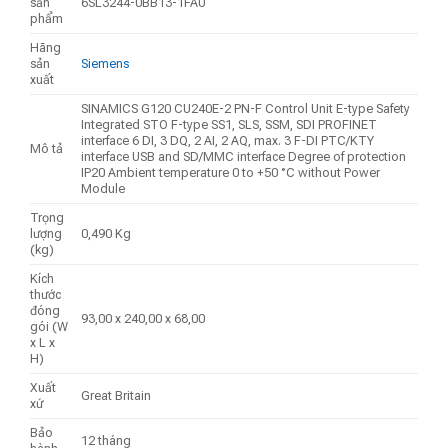
sản
6SL3244-0BB13-1FA0
phẩm
Hãng
sản
Siemens
xuất
SINAMICS G120 CU240E-2 PN-F Control Unit E-type Safety
Integrated STO F-type SS1, SLS, SSM, SDI PROFINET
interface 6 DI, 3 DQ, 2 AI, 2 AQ, max. 3 F-DI PTC/KTY
Mô tả
interface USB and SD/MMC interface Degree of protection
IP20 Ambient temperature 0 to +50 °C without Power
Module
Trọng
lượng
0,490 Kg
(kg)
Kích
thước
đóng
93,00 x 240,00 x 68,00
gói (W
x L x
H)
Xuất
Great Britain
xứ
Bảo
12 tháng