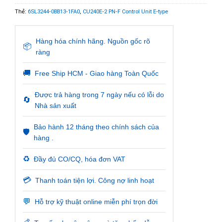
Thẻ:
6SL3244-0BB13-1FA0
,
CU240E-2 PN-F Control Unit E-type
Hàng hóa chính hãng. Nguồn gốc rõ
📦
ràng
🚚
Free Ship HCM - Giao hàng Toàn Quốc
Được trả hàng trong 7 ngày nếu có lỗi do
🔄
Nhà sản xuất
Bảo hành 12 tháng theo chính sách của
🛡️
hàng .
♻️
Đầy đủ CO/CQ, hóa đơn VAT
💳
Thanh toán tiện lợi. Công nợ linh hoạt
💬
Hỗ trợ kỹ thuật online miễn phí trọn đời