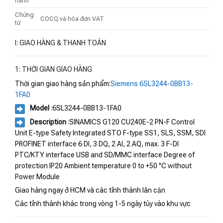
hành
Chứng
COCQ và hóa đơn VAT
từ
I: GIAO HÀNG & THANH TOÁN
1: THỜI GIAN GIAO HÀNG
Thời gian giao hàng sản phẩm:
Siemens 6SL3244-0BB13-
1FA0
Model
:6SL3244-0BB13-1FA0
Description
:SINAMICS G120 CU240E-2 PN-F Control
Unit E-type Safety Integrated STO F-type SS1, SLS, SSM, SDI
PROFINET interface 6 DI, 3 DQ, 2 AI, 2 AQ, max. 3 F-DI
PTC/KTY interface USB and SD/MMC interface Degree of
protection IP20 Ambient temperature 0 to +50 °C without
Power Module
Giao hàng ngay ở HCM và các tỉnh thành lân cận
Các tỉnh thành khác trong vòng 1-5 ngày tùy vào khu vực