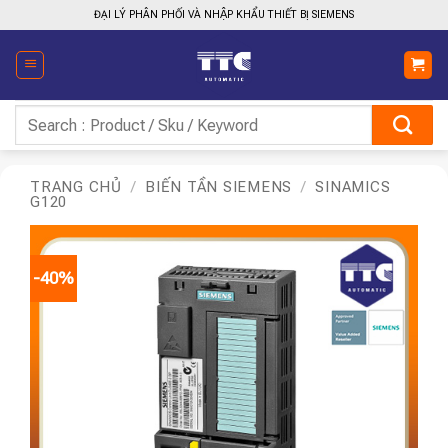
Bỏ
ĐẠI LÝ PHÂN PHỐI VÀ NHẬP KHẨU THIẾT BỊ SIEMENS
qua
nội
dung
Tìm
kiếm:
TRANG CHỦ
/
BIẾN TẦN SIEMENS
/
SINAMICS
G120
-40%