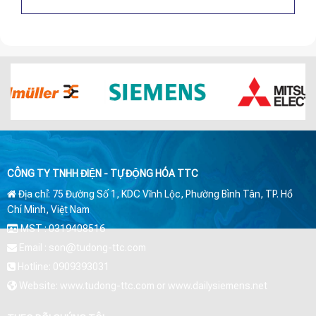
CÔNG TY TNHH ĐIỆN - TỰ ĐỘNG HÓA TTC
Địa chỉ: 75 Đường Số 1, KDC Vĩnh Lộc, Phường Bình Tân, TP. Hồ
Chí Minh, Việt Nam
MST : 0319408516
Email : son@tudong-ttc.com
Hotline: 0909393031
Website: www.tudong-ttc.com or www.dailysiemens.net