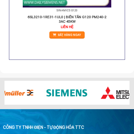
SINAMICS G120
PM240-2
6SL3210-1RE31-1UL0 | BIẾN TẦN G120 PM240-2
3AC 45KW
LIÊN HỆ
ĐẶT HÀNG NGAY
CÔNG TY TNHH ĐIỆN - TỰ ĐỘNG HÓA TTC