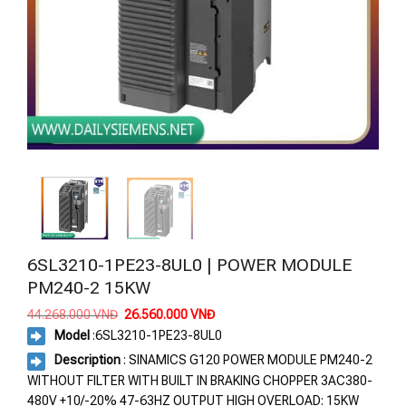
6SL3210-1PE23-8UL0 | POWER MODULE
PM240-2 15KW
Giá
Giá
44.268.000
VNĐ
26.560.000
VNĐ
gốc
hiện
Model
:
6SL3210-1PE23-8UL0
là:
tại
44.268.000 VNĐ.
là:
Description
: SINAMICS G120 POWER MODULE PM240-2
26.560.000 VNĐ.
WITHOUT FILTER WITH BUILT IN BRAKING CHOPPER 3AC380-
480V +10/-20% 47-63HZ OUTPUT HIGH OVERLOAD: 15KW