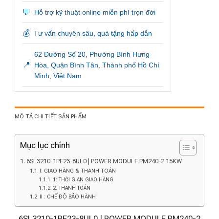
💬
Hỗ trợ kỹ thuật online miễn phí trọn đời
💰
Tư vấn chuyên sâu, quà tặng hấp dẫn
62 Đường Số 20, Phường Bình Hưng
📍
Hòa, Quận Bình Tân, Thành phố Hồ Chí
Minh, Việt Nam
MÔ TẢ CHI TIẾT SẢN PHẨM
Mục lục chính
6SL3210-1PE23-8UL0 | POWER MODULE PM240-2 15KW
I: GIAO HÀNG & THANH TOÁN
1: THỜI GIAN GIAO HÀNG
2: THANH TOÁN
II : CHẾ ĐỘ BẢO HÀNH
6SL3210-1PE23-8UL0 | POWER MODULE PM240-2