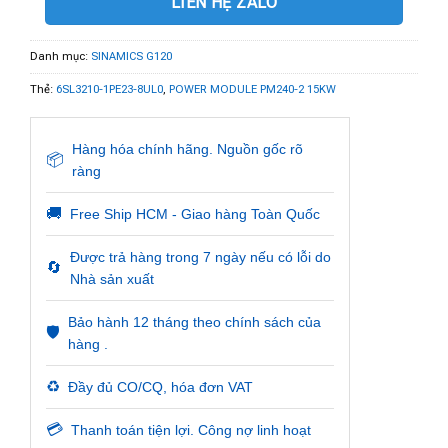
LIÊN HỆ ZALO
Danh mục:
SINAMICS G120
Thẻ:
6SL3210-1PE23-8UL0
,
POWER MODULE PM240-2 15KW
Hàng hóa chính hãng. Nguồn gốc rõ
📦
ràng
🚚
Free Ship HCM - Giao hàng Toàn Quốc
Được trả hàng trong 7 ngày nếu có lỗi do
🔄
Nhà sản xuất
Bảo hành 12 tháng theo chính sách của
🛡️
hàng .
♻️
Đầy đủ CO/CQ, hóa đơn VAT
💳
Thanh toán tiện lợi. Công nợ linh hoạt