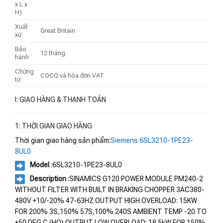
x L x
H)
Xuất
Great Britain
xứ
Bảo
12 tháng
hành
Chứng
COCQ và hóa đơn VAT
từ
I: GIAO HÀNG & THANH TOÁN
1: THỜI GIAN GIAO HÀNG
Thời gian giao hàng sản phẩm:
Siemens 6SL3210-1PE23-
8UL0
Model
:6SL3210-1PE23-8UL0
Description
:SINAMICS G120 POWER MODULE PM240-2
WITHOUT FILTER WITH BUILT IN BRAKING CHOPPER 3AC380-
480V +10/-20% 47-63HZ OUTPUT HIGH OVERLOAD: 15KW
FOR 200% 3S,150% 57S,100% 240S AMBIENT TEMP -20 TO
+50 DEG C (HO) OUTPUT LOW OVERLOAD: 18.5kW FOR 150%