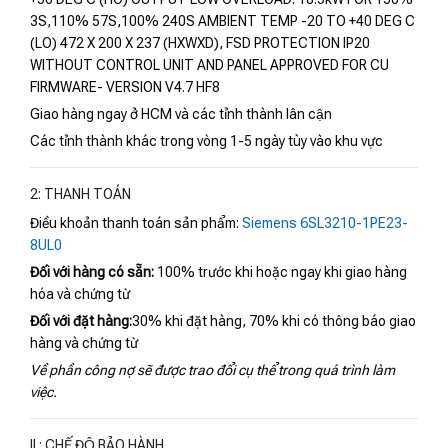
3S,110% 57S,100% 240S AMBIENT TEMP -20 TO +40 DEG C
(LO) 472 X 200 X 237 (HXWXD), FSD PROTECTION IP20
WITHOUT CONTROL UNIT AND PANEL APPROVED FOR CU
FIRMWARE- VERSION V4.7 HF8
Giao hàng ngay ở HCM và các tỉnh thành lân cận
Các tỉnh thành khác trong vòng 1-5 ngày tùy vào khu vực
2: THANH TOÁN
Điều khoản thanh toán sản phẩm:
Siemens 6SL3210-1PE23-
8UL0
Đối với hàng có sẵn:
100% trước khi hoặc ngay khi giao hàng
hóa và chứng từ
Đối với đặt hàng:
30% khi đặt hàng, 70% khi có thông báo giao
hàng và chứng từ
Về phần công nợ sẽ được trao đổi cụ thể trong quá trình làm
việc.
II : CHẾ ĐỘ BẢO HÀNH