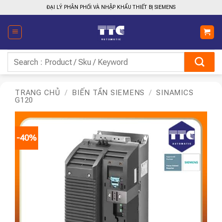
Bỏ
ĐẠI LÝ PHÂN PHỐI VÀ NHẬP KHẨU THIẾT BỊ SIEMENS
qua
nội
dung
Tìm
kiếm:
TRANG CHỦ
/
BIẾN TẦN SIEMENS
/
SINAMICS
G120
-40%