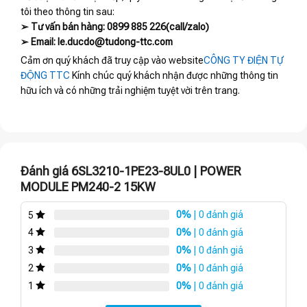
tôi theo thông tin sau:
➢ Tư vấn bán hàng: 0899 885 226(call/zalo)
➢ Email: le.ducdo@tudong-ttc.com
Cảm ơn quý khách đã truy cập vào website
CÔNG TY ĐIỆN TỰ
ĐỘNG TTC
Kính chúc quý khách nhận được những thông tin
hữu ích và có những trải nghiệm tuyệt vời trên trang.
Đánh giá 6SL3210-1PE23-8UL0 | POWER
MODULE PM240-2 15KW
0%
| 0 đánh giá
5
0%
| 0 đánh giá
4
0%
| 0 đánh giá
3
0%
| 0 đánh giá
2
0%
| 0 đánh giá
1