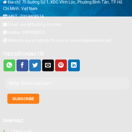
Địa chỉ: 75 Đường Số 1, KDC Vĩnh Lộc, Phường Bình Tân, TP. Hồ
Chí Minh, Việt Nam
MST : 0319408516
Email : son@tudong-ttc.com
Hotline: 0909393031
Website: www.tudong-ttc.com or www.dailysiemens.net
THEO DÕI CHÚNG TÔI
DANH MỤC
TRANG CHỦ