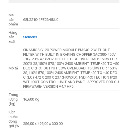
Mã
sản
6SL3210-1PE23-8UL0
phẩm
Hãng
sản
Siemens
xuất
SINAMICS G120 POWER MODULE PM240-2 WITHOUT
FILTER WITH BUILT IN BRAKING CHOPPER 3AC380-480V
+10/-20% 47-63HZ OUTPUT HIGH OVERLOAD: 15KW FOR
200% 3S,150% 57S,100% 240S AMBIENT TEMP -20 TO +50
Mô tả
DEG C (HO) OUTPUT LOW OVERLOAD: 18.5kW FOR 150%
3S,110% 57S,100% 240S AMBIENT TEMP -20 TO +40 DEG
C (LO) 472 X 200 X 237 (HXWXD), FSD PROTECTION IP20
WITHOUT CONTROL UNIT AND PANEL APPROVED FOR CU
FIRMWARE- VERSION V4.7 HF8
Trọng
lượng
16,600 Kg
(kg)
Kích
thước
đóng
356,00 x 495,00 x 300,00
gói (W