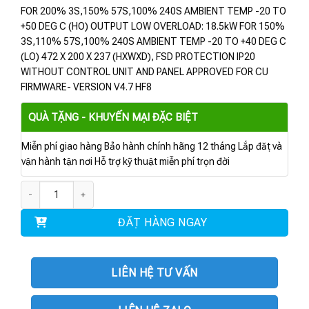
FOR 200% 3S,150% 57S,100% 240S AMBIENT TEMP -20 TO
+50 DEG C (HO) OUTPUT LOW OVERLOAD: 18.5kW FOR 150%
3S,110% 57S,100% 240S AMBIENT TEMP -20 TO +40 DEG C
(LO) 472 X 200 X 237 (HXWXD), FSD PROTECTION IP20
WITHOUT CONTROL UNIT AND PANEL APPROVED FOR CU
FIRMWARE- VERSION V4.7 HF8
QUÀ TẶNG - KHUYẾN MẠI ĐẶC BIỆT
Miễn phí giao hàng Bảo hành chính hãng 12 tháng Lắp đặt và
vận hành tận nơi Hỗ trợ kỹ thuật miễn phí trọn đời
6SL3210-1PE23-8UL0 | POWER MODULE PM240-2 15KW số lượng
ĐẶT HÀNG NGAY
LIÊN HỆ TƯ VẤN