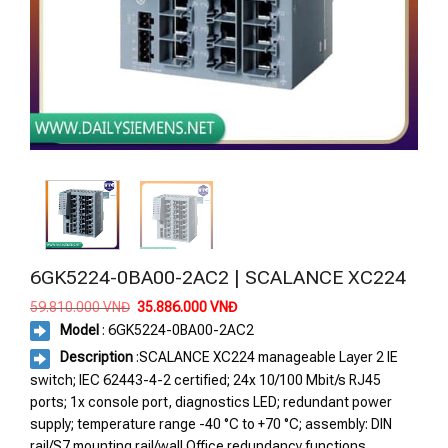
6GK5224-0BA00-2AC2 | SCALANCE XC224
Giá
Giá
59.810.000
VNĐ
35.886.000
VNĐ
gốc
hiện
Model
:
6GK5224-0BA00-2AC2
là:
tại
59.810.000 VNĐ.
là:
Description
:SCALANCE XC224 manageable Layer 2 IE
35.886.000 VNĐ.
switch; IEC 62443-4-2 certified; 24x 10/100 Mbit/s RJ45
ports; 1x console port, diagnostics LED; redundant power
supply; temperature range -40 °C to +70 °C; assembly: DIN
rail/S7 mounting rail/wall Office redundancy functions