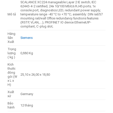
SCALANCE XC224 manageable Layer 2 IE switch; IEC
62443-4-2 certified; 24x 10/100 Mbit/s RJ45 ports; 1x
console port, diagnostics LED; redundant power supply;
Mô tả
temperature range -40 °C to +70 °C; assembly: DIN rail/S7
mounting rail/wall Office redundancy functions features
(RSTP, VLAN,…); PROFINET IO device Ethernet/IP-
compliant, C-plug slot;
Hãng
Sản
Siemens
Xuất
Trọng
lượng
0,880 Kg
( kg )
Kích
thước
đóng
25,10 x 26,00 x 18,80
gói (W
x L x
H)
Xuất
Germany
xứ
Bảo
12 tháng
hành