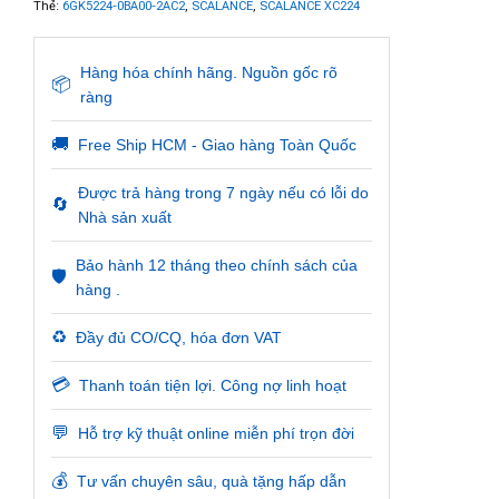
Thẻ:
6GK5224-0BA00-2AC2
,
SCALANCE
,
SCALANCE XC224
Hàng hóa chính hãng. Nguồn gốc rõ
📦
ràng
🚚
Free Ship HCM - Giao hàng Toàn Quốc
Được trả hàng trong 7 ngày nếu có lỗi do
🔄
Nhà sản xuất
Bảo hành 12 tháng theo chính sách của
🛡️
hàng .
♻️
Đầy đủ CO/CQ, hóa đơn VAT
💳
Thanh toán tiện lợi. Công nợ linh hoạt
💬
Hỗ trợ kỹ thuật online miễn phí trọn đời
💰
Tư vấn chuyên sâu, quà tặng hấp dẫn