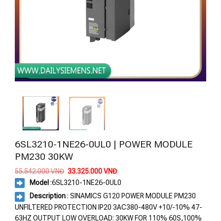
6SL3210-1NE26-0UL0 | POWER MODULE
PM230 30KW
Giá
Giá
55.542.000
VNĐ
33.325.000
VNĐ
gốc
hiện
Model
:
6SL3210-1NE26-0UL0
là:
tại
55.542.000 VNĐ.
là:
Description
: SINAMICS G120 POWER MODULE PM230
33.325.000 VNĐ.
UNFILTERED PROTECTION IP20 3AC380-480V +10/-10% 47-
63HZ OUTPUT LOW OVERLOAD: 30KW FOR 110% 60S,100%