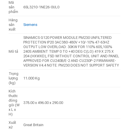
Mã
sản
6SL3210-1NE26-0UL0
phẩm
Hãng
sản
Siemens
xuất
SINAMICS G120 POWER MODULE PM230 UNFILTERED
PROTECTION IP20 3AC380-480V +10/-10% 47-63HZ
OUTPUT LOW OVERLOAD: 30KW FOR 110% 60S,100%
Mô tả
240S AMBIENT TEMP 0 TO +40 DEG C(LO) 419 X 275 X
204 (HXWXD), FSD WITHOUT CONTROL UNIT AND PANEL
APPROVED FOR CU240B/E-2 AND CU230P-2 FIRMWARE-
VERSION V4.4 NOTE: PM230 DOES NOT SUPPORT SAFETY
Trọng
lượng
11.000 Kg
(kg)
Kích
thước
đóng
378.00 x 496.00 x 290.00
gói (W
x L x
H)
Xuất
Great Britain
xứ