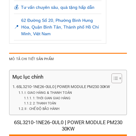
💰
Tư vấn chuyên sâu, quà tặng hấp dẫn
62 Đường Số 20, Phường Bình Hưng
📍
Hòa, Quận Bình Tân, Thành phố Hồ Chí
Minh, Việt Nam
MÔ TẢ CHI TIẾT SẢN PHẨM
Mục lục chính
6SL3210-1NE26-0UL0 | POWER MODULE PM230 30KW
I: GIAO HÀNG & THANH TOÁN
1: THỜI GIAN GIAO HÀNG
2: THANH TOÁN
II : CHẾ ĐỘ BẢO HÀNH
6SL3210-1NE26-0UL0 | POWER MODULE PM230
30KW