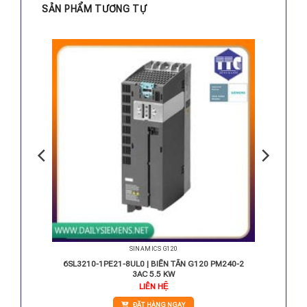
SẢN PHẨM TƯƠNG TỰ
SINAMICS G120
PM240-2
6SL3210-1PE21-8UL0 | BIẾN TẦN G120 PM240-2
3AC 5.5 KW
LIÊN HỆ
ĐẶT HÀNG NGAY