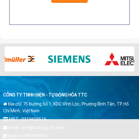
CÔNG TY TNHH ĐIỆN - TỰ ĐỘNG HÓA TTC
Địa chỉ: 75 Đường Số 1, KDC Vĩnh Lộc, Phường Bình Tân, TP. Hồ
Chí Minh, Việt Nam
MST : 0319408516
Email : son@tudong-ttc.com
Hotline: 0909393031