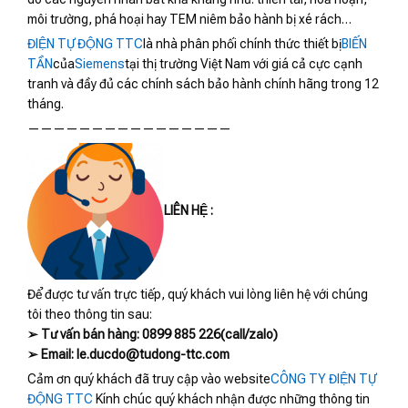
môi trường, phá hoại hay TEM niêm bảo hành bị xé rách…
ĐIỆN TỰ ĐỘNG TTC
là nhà phân phối chính thức thiết bị
BIẾN
TẦN
của
Siemens
tại thị trường Việt Nam với giá cả cực cạnh
tranh và đầy đủ các chính sách bảo hành chính hãng trong 12
tháng.
————————————————
LIÊN HỆ :
Để được tư vấn trực tiếp, quý khách vui lòng liên hệ với chúng
tôi theo thông tin sau:
➢ Tư vấn bán hàng: 0899 885 226(call/zalo)
➢ Email: le.ducdo@tudong-ttc.com
Cảm ơn quý khách đã truy cập vào website
CÔNG TY ĐIỆN TỰ
ĐỘNG TTC
Kính chúc quý khách nhận được những thông tin