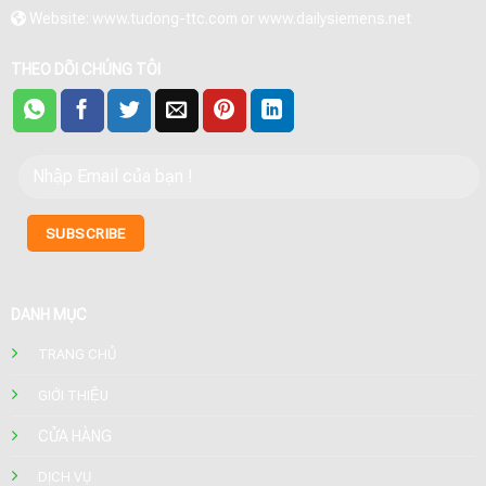
Website: www.tudong-ttc.com or www.dailysiemens.net
THEO DÕI CHÚNG TÔI
DANH MỤC
TRANG CHỦ
GIỚI THIỆU
CỬA HÀNG
DỊCH VỤ