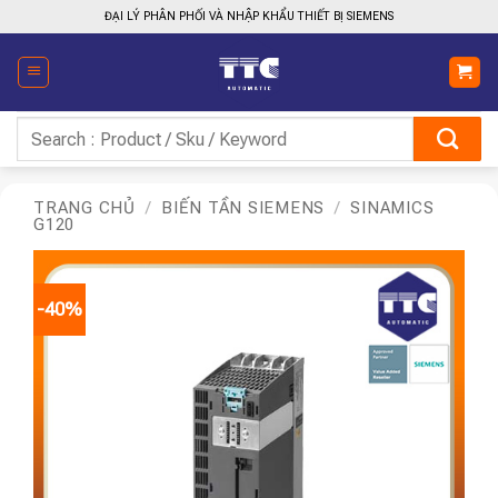
Bỏ
ĐẠI LÝ PHÂN PHỐI VÀ NHẬP KHẨU THIẾT BỊ SIEMENS
qua
nội
dung
Tìm
kiếm:
TRANG CHỦ
/
BIẾN TẦN SIEMENS
/
SINAMICS
G120
-40%