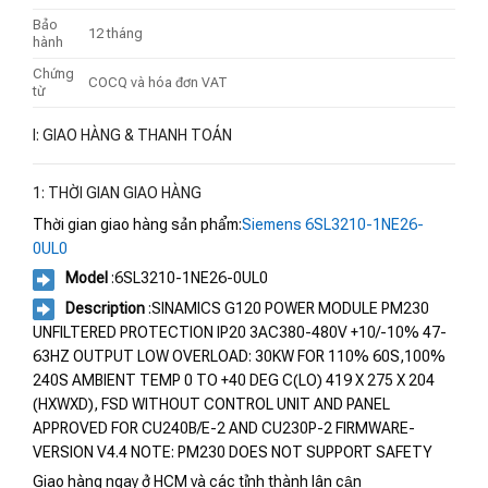
Bảo
12 tháng
hành
Chứng
COCQ và hóa đơn VAT
từ
I: GIAO HÀNG & THANH TOÁN
1: THỜI GIAN GIAO HÀNG
Thời gian giao hàng sản phẩm:
Siemens 6SL3210-1NE26-
0UL0
Model
:6SL3210-1NE26-0UL0
Description
:SINAMICS G120 POWER MODULE PM230
UNFILTERED PROTECTION IP20 3AC380-480V +10/-10% 47-
63HZ OUTPUT LOW OVERLOAD: 30KW FOR 110% 60S,100%
240S AMBIENT TEMP 0 TO +40 DEG C(LO) 419 X 275 X 204
(HXWXD), FSD WITHOUT CONTROL UNIT AND PANEL
APPROVED FOR CU240B/E-2 AND CU230P-2 FIRMWARE-
VERSION V4.4 NOTE: PM230 DOES NOT SUPPORT SAFETY
Giao hàng ngay ở HCM và các tỉnh thành lân cận