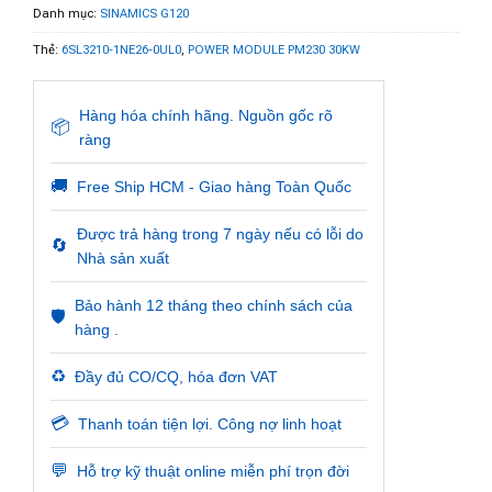
Danh mục:
SINAMICS G120
Thẻ:
6SL3210-1NE26-0UL0
,
POWER MODULE PM230 30KW
Hàng hóa chính hãng. Nguồn gốc rõ
📦
ràng
🚚
Free Ship HCM - Giao hàng Toàn Quốc
Được trả hàng trong 7 ngày nếu có lỗi do
🔄
Nhà sản xuất
Bảo hành 12 tháng theo chính sách của
🛡️
hàng .
♻️
Đầy đủ CO/CQ, hóa đơn VAT
💳
Thanh toán tiện lợi. Công nợ linh hoạt
💬
Hỗ trợ kỹ thuật online miễn phí trọn đời