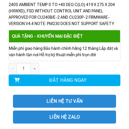
240S AMBIENT TEMP 0 TO +40 DEG C(LO) 419 X 275 X 204
(HXWXD), FSD WITHOUT CONTROL UNIT AND PANEL
APPROVED FOR CU240B/E-2 AND CU230P-2 FIRMWARE-
VERSION V4.4 NOTE: PM230 DOES NOT SUPPORT SAFETY
QUÀ TẶNG - KHUYẾN MẠI ĐẶC BIỆT
Miễn phí giao hàng Bảo hành chính hãng 12 tháng Lắp đặt và
vận hành tận nơi Hỗ trợ kỹ thuật miễn phí trọn đời
6SL3210-1NE26-0UL0 | POWER MODULE PM230 30KW số lượng
ĐẶT HÀNG NGAY
LIÊN HỆ TƯ VẤN
LIÊN HỆ ZALO