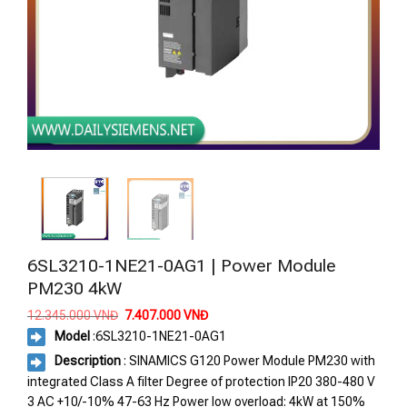
6SL3210-1NE21-0AG1 | Power Module
PM230 4kW
Giá
Giá
12.345.000
VNĐ
7.407.000
VNĐ
gốc
hiện
Model
:
6SL3210-1NE21-0AG1
là:
tại
12.345.000 VNĐ.
là:
Description
: SINAMICS G120 Power Module PM230 with
7.407.000 VNĐ.
integrated Class A filter Degree of protection IP20 380-480 V
3 AC +10/-10% 47-63 Hz Power low overload: 4kW at 150%