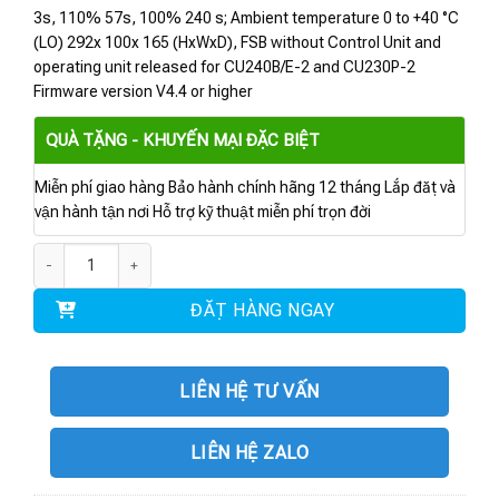
3s, 110% 57s, 100% 240 s; Ambient temperature 0 to +40 °C
(LO) 292x 100x 165 (HxWxD), FSB without Control Unit and
operating unit released for CU240B/E-2 and CU230P-2
Firmware version V4.4 or higher
QUÀ TẶNG - KHUYẾN MẠI ĐẶC BIỆT
Miễn phí giao hàng Bảo hành chính hãng 12 tháng Lắp đặt và
vận hành tận nơi Hỗ trợ kỹ thuật miễn phí trọn đời
6SL3210-1NE21-0AG1 | Power Module PM230 4kW số lượng
ĐẶT HÀNG NGAY
LIÊN HỆ TƯ VẤN
LIÊN HỆ ZALO