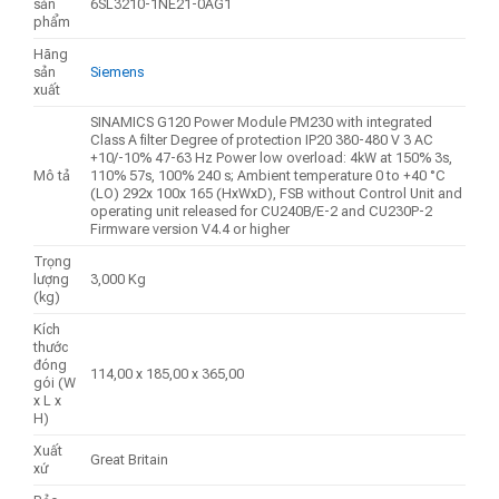
sản
6SL3210-1NE21-0AG1
phẩm
Hãng
sản
Siemens
xuất
SINAMICS G120 Power Module PM230 with integrated
Class A filter Degree of protection IP20 380-480 V 3 AC
+10/-10% 47-63 Hz Power low overload: 4kW at 150% 3s,
Mô tả
110% 57s, 100% 240 s; Ambient temperature 0 to +40 °C
(LO) 292x 100x 165 (HxWxD), FSB without Control Unit and
operating unit released for CU240B/E-2 and CU230P-2
Firmware version V4.4 or higher
Trọng
lượng
3,000 Kg
(kg)
Kích
thước
đóng
114,00 x 185,00 x 365,00
gói (W
x L x
H)
Xuất
Great Britain
xứ