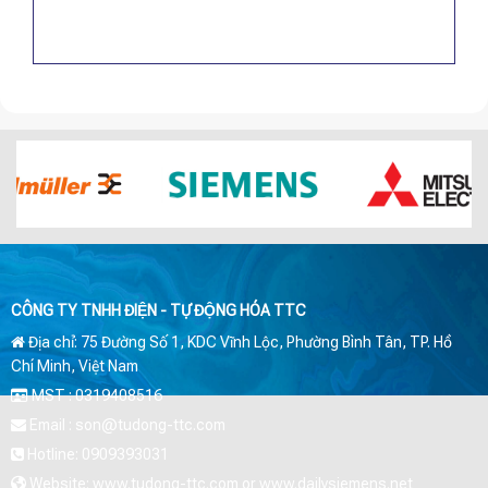
CÔNG TY TNHH ĐIỆN - TỰ ĐỘNG HÓA TTC
Địa chỉ: 75 Đường Số 1, KDC Vĩnh Lộc, Phường Bình Tân, TP. Hồ
Chí Minh, Việt Nam
MST : 0319408516
Email : son@tudong-ttc.com
Hotline: 0909393031
Website: www.tudong-ttc.com or www.dailysiemens.net