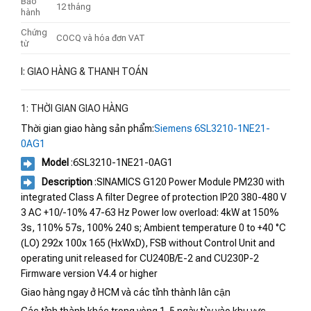
Bảo
12 tháng
hành
Chứng
COCQ và hóa đơn VAT
từ
I: GIAO HÀNG & THANH TOÁN
1: THỜI GIAN GIAO HÀNG
Thời gian giao hàng sản phẩm:
Siemens 6SL3210-1NE21-
0AG1
Model
:6SL3210-1NE21-0AG1
Description
:SINAMICS G120 Power Module PM230 with
integrated Class A filter Degree of protection IP20 380-480 V
3 AC +10/-10% 47-63 Hz Power low overload: 4kW at 150%
3s, 110% 57s, 100% 240 s; Ambient temperature 0 to +40 °C
(LO) 292x 100x 165 (HxWxD), FSB without Control Unit and
operating unit released for CU240B/E-2 and CU230P-2
Firmware version V4.4 or higher
Giao hàng ngay ở HCM và các tỉnh thành lân cận