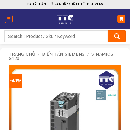
Bỏ
ĐẠI LÝ PHÂN PHỐI VÀ NHẬP KHẨU THIẾT BỊ SIEMENS
qua
nội
dung
Tìm
kiếm:
TRANG CHỦ
/
BIẾN TẦN SIEMENS
/
SINAMICS
G120
-40%