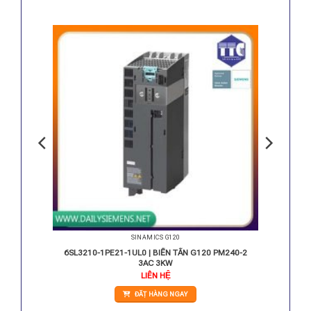
SINAMICS G120
40-2 1.1
6SL3210-1PE21-1UL0 | BIẾN TẦN G120 PM240-2
3AC 3KW
iá
LIÊN HỆ
iện
i
ĐẶT HÀNG NGAY
:
.505.000 VNĐ.