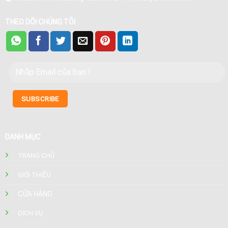
THEO DÕI CHÚNG TÔI
DANH MỤC
TRANG CHỦ
GIỚI THIỆU
CỬA HÀNG
DỊCH VỤ