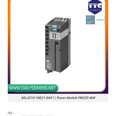
6SL3210-1NE21-0AG1 | Power Module PM230 4kW
Mã