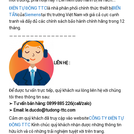
môi trường, phá hoại hay TEM niêm bảo hành bị xé rách…
ĐIỆN TỰ ĐỘNG TTC
là nhà phân phối chính thức thiết bị
BIẾN
TẦN
của
Siemens
tại thị trường Việt Nam với giá cả cực cạnh
tranh và đầy đủ các chính sách bảo hành chính hãng trong 12
tháng.
————————————————
LIÊN HỆ :
Để được tư vấn trực tiếp, quý khách vui lòng liên hệ với chúng
tôi theo thông tin sau:
➢ Tư vấn bán hàng: 0899 885 226(call/zalo)
➢ Email: le.ducdo@tudong-ttc.com
Cảm ơn quý khách đã truy cập vào website
CÔNG TY ĐIỆN TỰ
ĐỘNG TTC
Kính chúc quý khách nhận được những thông tin
hữu ích và có những trải nghiệm tuyệt vời trên trang.