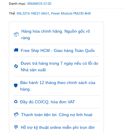
Danh mục:
SINAMICS G120
Thẻ:
6SL3210-1NE21-0AG1
,
Power Module PM230 4kW
Hàng hóa chính hãng. Nguồn gốc rõ
📦
ràng
🚚
Free Ship HCM - Giao hàng Toàn Quốc
Được trả hàng trong 7 ngày nếu có lỗi do
🔄
Nhà sản xuất
Bảo hành 12 tháng theo chính sách của
🛡️
hàng .
♻️
Đầy đủ CO/CQ, hóa đơn VAT
💳
Thanh toán tiện lợi. Công nợ linh hoạt
💬
Hỗ trợ kỹ thuật online miễn phí trọn đời