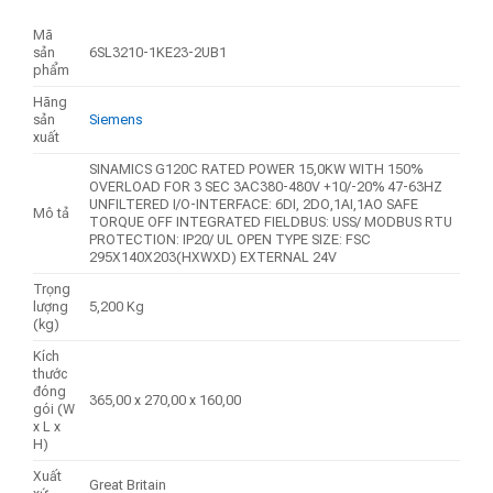
Mã
sản
6SL3210-1KE23-2UB1
phẩm
Hãng
sản
Siemens
xuất
SINAMICS G120C RATED POWER 15,0KW WITH 150%
OVERLOAD FOR 3 SEC 3AC380-480V +10/-20% 47-63HZ
UNFILTERED I/O-INTERFACE: 6DI, 2DO,1AI,1AO SAFE
Mô tả
TORQUE OFF INTEGRATED FIELDBUS: USS/ MODBUS RTU
PROTECTION: IP20/ UL OPEN TYPE SIZE: FSC
295X140X203(HXWXD) EXTERNAL 24V
Trọng
lượng
5,200 Kg
(kg)
Kích
thước
đóng
365,00 x 270,00 x 160,00
gói (W
x L x
H)
Xuất
Great Britain