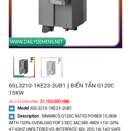
6SL3210-1KE23-2UB1 | BIẾN TẦN G120C
15KW
Giá
Giá
35.173.000
VNĐ
21.103.000
VNĐ
gốc
hiện
Model
:
6SL3210-1KE23-2UB1
là:
tại
35.173.000 VNĐ.
là:
Description
: SINAMICS G120C RATED POWER 15,0KW
21.103.000 VNĐ.
WITH 150% OVERLOAD FOR 3 SEC 3AC380-480V +10/-20%
47-63HZ UNFILTERED I/O-INTERFACE: 6DI, 2DO,1AI,1AO SAFE