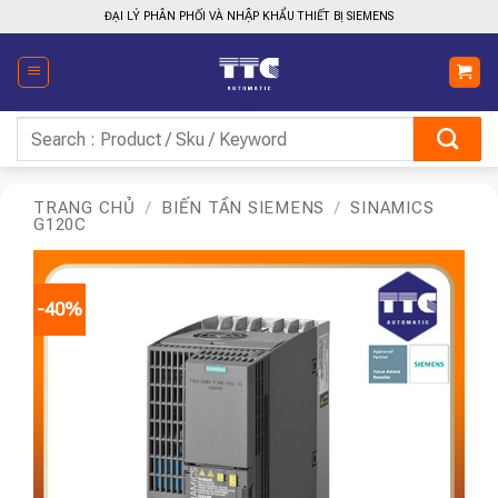
Bỏ
ĐẠI LÝ PHÂN PHỐI VÀ NHẬP KHẨU THIẾT BỊ SIEMENS
qua
nội
dung
Tìm
kiếm:
TRANG CHỦ
/
BIẾN TẦN SIEMENS
/
SINAMICS
G120C
-40%