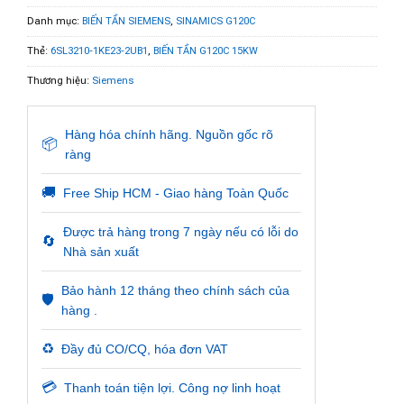
Danh mục:
BIẾN TẦN SIEMENS
,
SINAMICS G120C
Thẻ:
6SL3210-1KE23-2UB1
,
BIẾN TẦN G120C 15KW
Thương hiệu:
Siemens
Hàng hóa chính hãng. Nguồn gốc rõ
📦
ràng
🚚
Free Ship HCM - Giao hàng Toàn Quốc
Được trả hàng trong 7 ngày nếu có lỗi do
🔄
Nhà sản xuất
Bảo hành 12 tháng theo chính sách của
🛡️
hàng .
♻️
Đầy đủ CO/CQ, hóa đơn VAT
💳
Thanh toán tiện lợi. Công nợ linh hoạt