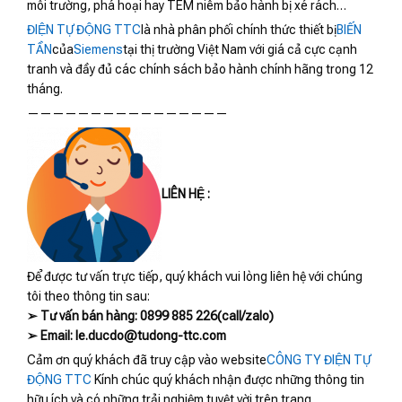
môi trường, phá hoại hay TEM niêm bảo hành bị xé rách…
ĐIỆN TỰ ĐỘNG TTC
là nhà phân phối chính thức thiết bị
BIẾN
TẦN
của
Siemens
tại thị trường Việt Nam với giá cả cực cạnh
tranh và đầy đủ các chính sách bảo hành chính hãng trong 12
tháng.
————————————————
LIÊN HỆ :
Để được tư vấn trực tiếp, quý khách vui lòng liên hệ với chúng
tôi theo thông tin sau:
➢ Tư vấn bán hàng: 0899 885 226(call/zalo)
➢ Email: le.ducdo@tudong-ttc.com
Cảm ơn quý khách đã truy cập vào website
CÔNG TY ĐIỆN TỰ
ĐỘNG TTC
Kính chúc quý khách nhận được những thông tin
hữu ích và có những trải nghiệm tuyệt vời trên trang.