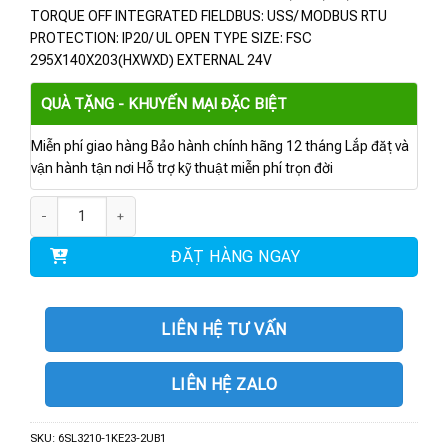
TORQUE OFF INTEGRATED FIELDBUS: USS/ MODBUS RTU
PROTECTION: IP20/ UL OPEN TYPE SIZE: FSC
295X140X203(HXWXD) EXTERNAL 24V
QUÀ TẶNG - KHUYẾN MẠI ĐẶC BIỆT
Miễn phí giao hàng Bảo hành chính hãng 12 tháng Lắp đặt và
vận hành tận nơi Hỗ trợ kỹ thuật miễn phí trọn đời
6SL3210-1KE23-2UB1 | BIẾN TẦN G120C 15KW số lượng
ĐẶT HÀNG NGAY
LIÊN HỆ TƯ VẤN
LIÊN HỆ ZALO
SKU:
6SL3210-1KE23-2UB1