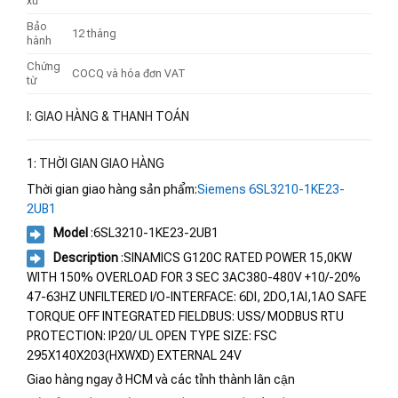
xứ
Bảo
12 tháng
hành
Chứng
COCQ và hóa đơn VAT
từ
I: GIAO HÀNG & THANH TOÁN
1: THỜI GIAN GIAO HÀNG
Thời gian giao hàng sản phẩm:
Siemens 6SL3210-1KE23-
2UB1
Model
:6SL3210-1KE23-2UB1
Description
:SINAMICS G120C RATED POWER 15,0KW
WITH 150% OVERLOAD FOR 3 SEC 3AC380-480V +10/-20%
47-63HZ UNFILTERED I/O-INTERFACE: 6DI, 2DO,1AI,1AO SAFE
TORQUE OFF INTEGRATED FIELDBUS: USS/ MODBUS RTU
PROTECTION: IP20/ UL OPEN TYPE SIZE: FSC
295X140X203(HXWXD) EXTERNAL 24V
Giao hàng ngay ở HCM và các tỉnh thành lân cận