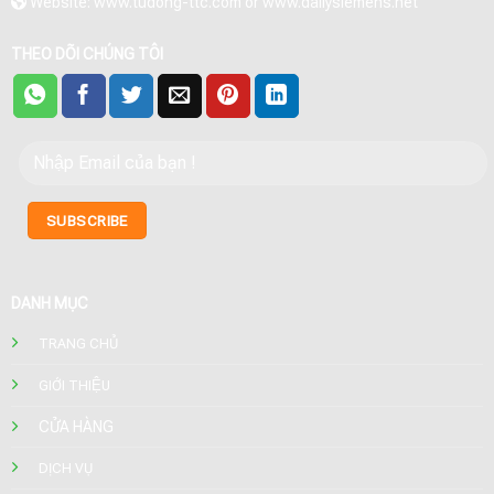
Website: www.tudong-ttc.com or www.dailysiemens.net
THEO DÕI CHÚNG TÔI
DANH MỤC
TRANG CHỦ
GIỚI THIỆU
CỬA HÀNG
DỊCH VỤ