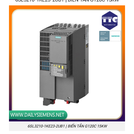
6SL3210-1KE23-2UB1 | BIẾN TẦN G120C 15KW