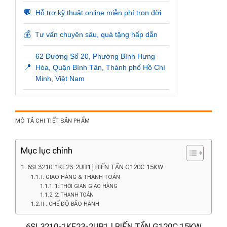
💬
Hỗ trợ kỹ thuật online miễn phí trọn đời
💰
Tư vấn chuyên sâu, quà tặng hấp dẫn
62 Đường Số 20, Phường Bình Hưng
📍
Hòa, Quận Bình Tân, Thành phố Hồ Chí
Minh, Việt Nam
MÔ TẢ CHI TIẾT SẢN PHẨM
Mục lục chính
6SL3210-1KE23-2UB1 | BIẾN TẦN G120C 15KW
I: GIAO HÀNG & THANH TOÁN
1: THỜI GIAN GIAO HÀNG
2: THANH TOÁN
II : CHẾ ĐỘ BẢO HÀNH
6SL3210-1KE23-2UB1 | BIẾN TẦN G120C 15KW