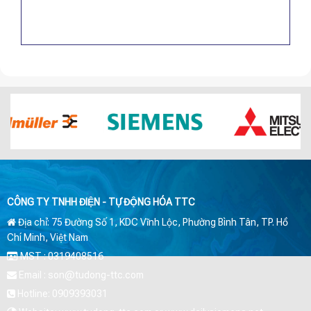
CÔNG TY TNHH ĐIỆN - TỰ ĐỘNG HÓA TTC
Địa chỉ: 75 Đường Số 1, KDC Vĩnh Lộc, Phường Bình Tân, TP. Hồ
Chí Minh, Việt Nam
MST : 0319408516
Email : son@tudong-ttc.com
Hotline: 0909393031