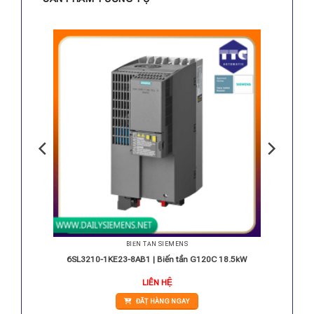
BIẾN TẦN SIEMENS
 3AC 30
6SL3210-1KE23-8AB1 | Biến tần G120C 18.5kW
Giá
LIÊN HỆ
hiện
tại
ĐẶT HÀNG NGAY
.
là:
33.050.000 VNĐ.