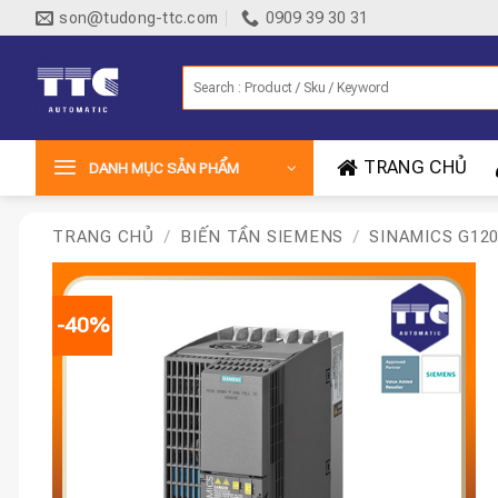
Bỏ
son@tudong-ttc.com
0909 39 30 31
qua
nội
Tìm
dung
kiếm:
TRANG CHỦ
DANH MỤC SẢN PHẨM
TRANG CHỦ
/
BIẾN TẦN SIEMENS
/
SINAMICS G12
-40%