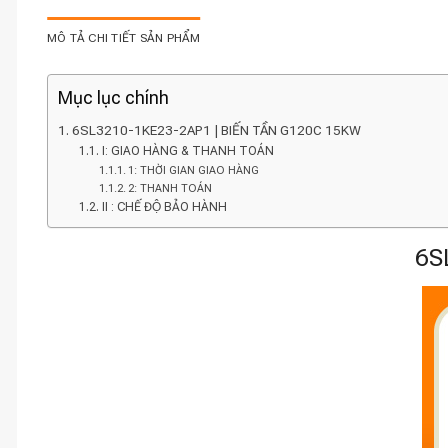
MÔ TẢ CHI TIẾT SẢN PHẨM
Mục lục chính
6SL3210-1KE23-2AP1 | BIẾN TẦN G120C 15KW
I: GIAO HÀNG & THANH TOÁN
1: THỜI GIAN GIAO HÀNG
2: THANH TOÁN
II : CHẾ ĐỘ BẢO HÀNH
6S