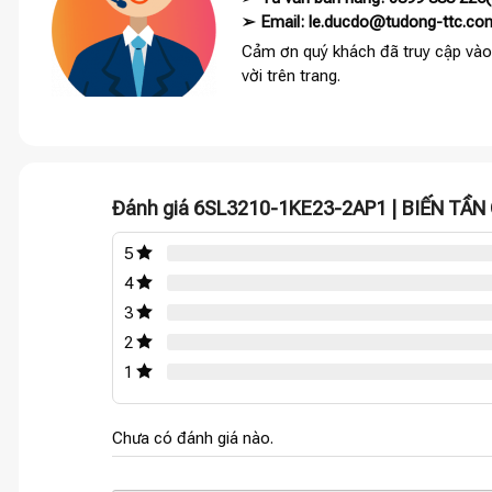
➢ Email: le.ducdo@tudong-ttc.co
Cảm ơn quý khách đã truy cập vào
vời trên trang.
Đánh giá 6SL3210-1KE23-2AP1 | BIẾN TẦ
5
4
3
2
1
Chưa có đánh giá nào.