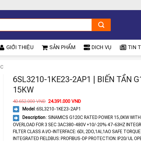
GIỚI THIỆU
SẢN PHẨM
DICH VỤ
TIN T
0C
6SL3210-1KE23-2AP1 | BIẾN TẦN 
15KW
Giá
Giá
40.652.000
VNĐ
24.391.000
VNĐ
gốc
hiện
Model
:6SL3210-1KE23-2AP1
là:
tại
40.652.000 VNĐ.
là:
Description
: SINAMICS G120C RATED POWER 15,0KW WIT
24.391.000 VNĐ.
OVERLOAD FOR 3 SEC 3AC380-480V +10/-20% 47-63HZ INTEG
FILTER CLASS A I/O-INTERFACE: 6DI, 2DO,1AI,1AO SAFE TORQUE
INTEGRATED FIELDBUS: PROFIBUS-DP PROTECTION: IP20/ UL OP