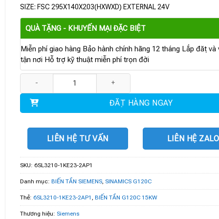
SIZE: FSC 295X140X203(HXWXD) EXTERNAL 24V
QUÀ TẶNG - KHUYẾN MẠI ĐẶC BIỆT
Miễn phí giao hàng Bảo hành chính hãng 12 tháng Lắp đặt và v
tận nơi Hỗ trợ kỹ thuật miễn phí trọn đời
6SL3210-1KE23-2AP1 | BIẾN TẦN G120C 15KW số lượng
ĐẶT HÀNG NGAY
LIÊN HỆ TƯ VẤN
LIÊN HỆ ZAL
SKU:
6SL3210-1KE23-2AP1
Danh mục:
BIẾN TẦN SIEMENS
,
SINAMICS G120C
Thẻ:
6SL3210-1KE23-2AP1
,
BIẾN TẦN G120C 15KW
Thương hiệu:
Siemens