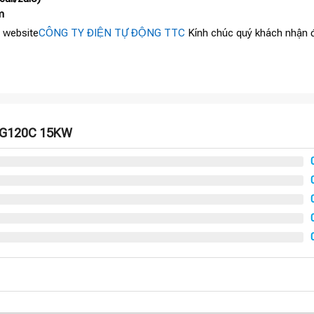
m
 website
CÔNG TY ĐIỆN TỰ ĐỘNG TTC
Kính chúc quý khách nhận đ
N G120C 15KW