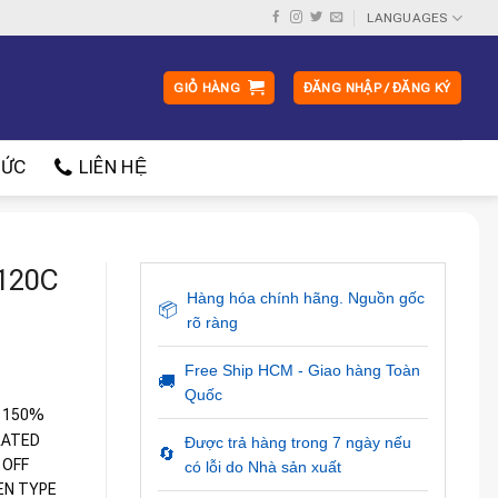
LANGUAGES
GIỎ HÀNG
ĐĂNG NHẬP / ĐĂNG KÝ
ỨC
LIÊN HỆ
G120C
Hàng hóa chính hãng. Nguồn gốc
📦
rõ ràng
Free Ship HCM - Giao hàng Toàn
🚚
Quốc
H 150%
RATED
Được trả hàng trong 7 ngày nếu
🔄
 OFF
có lỗi do Nhà sản xuất
EN TYPE