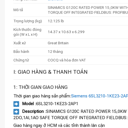
SINAMICS G120C RATED POWER 15,0KW WITH 
Mô tả
TORQUE OFF INTEGRATED FIELDBUS: PROFIBU
Trọng lượng (kg)
12.125 lb
Kích thước đóng
14.37 x 10.63 x 6.299
gói (W x L x H)
Xuất xứ
Great Britain
Bảo hành
12 tháng
Chứng từ
COCQ và hóa đơn VAT
I: GIAO HÀNG & THANH TOÁN
1: THỜI GIAN GIAO HÀNG
Thời gian giao hàng sản phẩm:
Siemens 6SL3210-1KE23-2A
Model
:6SL3210-1KE23-2AP1
Description
:SINAMICS G120C RATED POWER 15,0KW W
2DO,1AI,1AO SAFE TORQUE OFF INTEGRATED FIELDBUS:
Giao hàng ngay ở HCM và các tỉnh thành lân cận