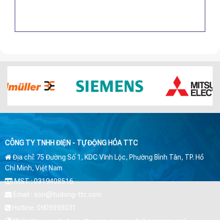
CÔNG TY TNHH ĐIỆN - TỰ ĐỘNG HÓA TTC
Địa chỉ: 75 Đường Số 1, KDC Vĩnh Lộc, Phường Bình Tân, TP. Hồ
Chí Minh, Việt Nam
MST : 0319408516
Email : son@tudong-ttc.com
Hotline: 0909393031