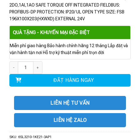
2DO,1AI,1AO SAFE TORQUE OFF INTEGRATED FIELDBUS:
PROFIBUS-DP PROTECTION: IP20/ UL OPEN TYPE SIZE: FSB
196X100X203(HXWXD) EXTERNAL 24V
QUÀ TẶNG - KHUYẾN MẠI ĐẶC BIỆT
Miễn phí giao hàng Bảo hành chính hãng 12 tháng Lắp đặt và
vận hành tận nơi Hỗ trợ kỹ thuật miễn phí trọn đời
6SL3210-1KE21-3AP1 | BIẾN TẦN G120C 5.5KW số lượng
ĐẶT HÀNG NGAY
LIÊN HỆ TƯ VẤN
LIÊN HỆ ZALO
SKU:
6SL3210-1KE21-3AP1