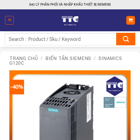
Bỏ
ĐẠI LÝ PHÂN PHỐI VÀ NHẬP KHẨU THIẾT BỊ SIEMENS
qua
nội
dung
Tìm
kiếm:
TRANG CHỦ
/
BIẾN TẦN SIEMENS
/
SINAMICS
G120C
-40%