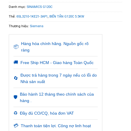
Danh mục:
SINAMICS G120C
Thẻ:
6SL3210-1KE21-3AP1
,
BIẾN TẦN G120C 5.5KW
Thương hiệu:
Siemens
Hàng hóa chính hãng. Nguồn gốc rõ
📦
ràng
🚚
Free Ship HCM - Giao hàng Toàn Quốc
Được trả hàng trong 7 ngày nếu có lỗi do
🔄
Nhà sản xuất
Bảo hành 12 tháng theo chính sách của
🛡️
hàng .
♻️
Đầy đủ CO/CQ, hóa đơn VAT
💳
Thanh toán tiện lợi. Công nợ linh hoạt