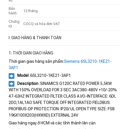
xứ
Bảo
12 tháng
hành
Chứng
COCQ và hóa đơn VAT
từ
I: GIAO HÀNG & THANH TOÁN
1: THỜI GIAN GIAO HÀNG
Thời gian giao hàng sản phẩm:
Siemens 6SL3210-1KE21-
3AP1
Model
:6SL3210-1KE21-3AP1
Description
:SINAMICS G120C RATED POWER 5,5KW
WITH 150% OVERLOAD FOR 3 SEC 3AC380-480V +10/-20%
47-63HZ INTEGRATED FILTER CLASS A I/O-INTERFACE: 6DI,
2DO,1AI,1AO SAFE TORQUE OFF INTEGRATED FIELDBUS:
PROFIBUS-DP PROTECTION: IP20/ UL OPEN TYPE SIZE: FSB
196X100X203(HXWXD) EXTERNAL 24V
Giao hàng ngay ở HCM và các tỉnh thành lân cận