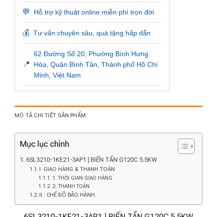
💬
Hỗ trợ kỹ thuật online miễn phí trọn đời
💰
Tư vấn chuyên sâu, quà tặng hấp dẫn
62 Đường Số 20, Phường Bình Hưng
📍
Hòa, Quận Bình Tân, Thành phố Hồ Chí
Minh, Việt Nam
MÔ TẢ CHI TIẾT SẢN PHẨM
Mục lục chính
6SL3210-1KE21-3AP1 | BIẾN TẦN G120C 5.5KW
I: GIAO HÀNG & THANH TOÁN
1: THỜI GIAN GIAO HÀNG
2: THANH TOÁN
II : CHẾ ĐỘ BẢO HÀNH
6SL3210-1KE21-3AP1 | BIẾN TẦN G120C 5.5KW