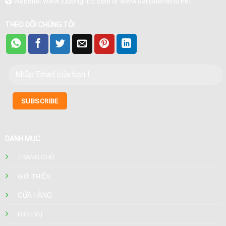
Website: www.tudong-ttc.com or www.dailysiemens.net
THEO DÕI CHÚNG TÔI
DANH MỤC
TRANG CHỦ
GIỚI THIỆU
CỬA HÀNG
DỊCH VỤ