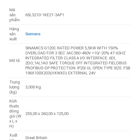
Mã
sản
6SL3210-1KE21-3AP1
phẩm
Hãng
sản
Siemens
xuất
SINAMICS G120C RATED POWER 5,5KW WITH 150%
OVERLOAD FOR 3 SEC 3AC380-480V +10/-20% 47-63HZ
INTEGRATED FILTER CLASS A I/O-INTERFACE: 6DI,
Mô tả
2DO,1AI,1AO SAFE TORQUE OFF INTEGRATED FIELDBUS:
PROFIBUS-DP PROTECTION: IP20/ UL OPEN TYPE SIZE: FSB
196X100X203(HXWXD) EXTERNAL 24V
Trọng
lượng
3,000 Kg
(kg)
Kích
thước
đóng
255,00 x 260,00 x 125,00
gói (W
x L x
H)
Xuất
Great Britain