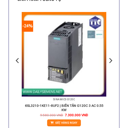
-24%
SINAMICS G120C
3AC 4 KW
6SL3210-1KE11-8UF2 | BIẾN TẦN G120C 3 AC 0.55
KW
Giá
Giá
9.580.000
VNĐ
7.300.000
VNĐ
gốc
hiện
là:
tại
ĐẶT HÀNG NGAY
9.580.000 VNĐ.
là:
7.300.000 VNĐ.