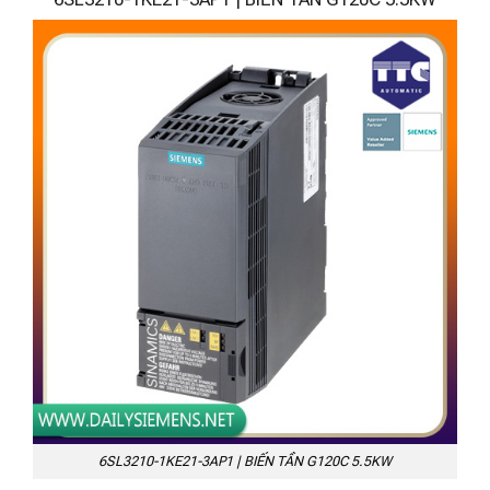
6SL3210-1KE21-3AP1 | BIẾN TẦN G120C 5.5KW