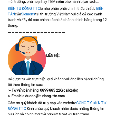
môi trường, phá hoại hay TEM niêm bảo hành bị xé rách…
ĐIỆN TỰ ĐỘNG TTC
là nhà phân phối chính thức thiết bị
BIẾN
TẦN
của
Siemens
tại thị trường Việt Nam với giá cả cực cạnh
tranh và đầy đủ các chính sách bảo hành chính hãng trong 12
tháng.
————————————————
LIÊN HỆ :
Để được tư vấn trực tiếp, quý khách vui lòng liên hệ với chúng
tôi theo thông tin sau:
➢ Tư vấn bán hàng: 0899 885 226(call/zalo)
➢ Email: le.ducdo@tudong-ttc.com
Cảm ơn quý khách đã truy cập vào website
CÔNG TY ĐIỆN TỰ
ĐỘNG TTC
Kính chúc quý khách nhận được những thông tin
hữu ích và có những trải nghiệm tuyệt vời trên trang.