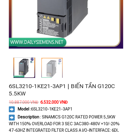
6SL3210-1KE21-3AP1 | BIẾN TẦN G120C
5.5KW
Giá
Giá
10.887.000
VNĐ
6.532.000
VNĐ
gốc
hiện
Model
:
6SL3210-1KE21-3AP1
là:
tại
10.887.000 VNĐ.
là:
Description
: SINAMICS G120C RATED POWER 5,5KW
6.532.000 VNĐ.
WITH 150% OVERLOAD FOR 3 SEC 3AC380-480V +10/-20%
47-63HZ INTEGRATED FILTER CLASS A I/O-INTERFACE: 6DI,