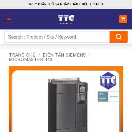
Bỏ
ĐẠI LÝ PHÂN PHỐI VÀ NHẬP KHẨU THIẾT BỊ SIEMENS
qua
nội
dung
Tìm
kiếm:
TRANG CHỦ
/
BIẾN TẦN SIEMENS
/
MICROMASTER 440