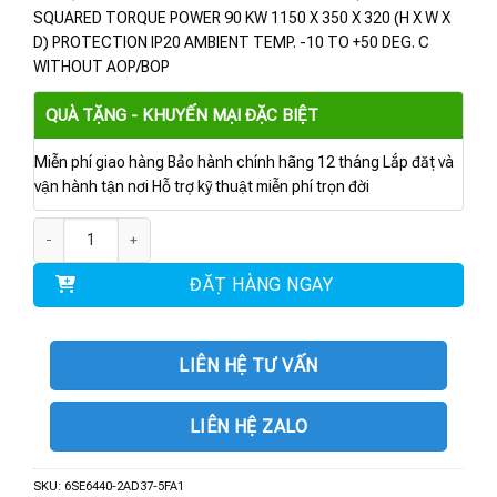
SQUARED TORQUE POWER 90 KW 1150 X 350 X 320 (H X W X
D) PROTECTION IP20 AMBIENT TEMP. -10 TO +50 DEG. C
WITHOUT AOP/BOP
QUÀ TẶNG - KHUYẾN MẠI ĐẶC BIỆT
Miễn phí giao hàng Bảo hành chính hãng 12 tháng Lắp đặt và
vận hành tận nơi Hỗ trợ kỹ thuật miễn phí trọn đời
6SE6440-2AD37-5FA1 | Biến tần MM440 3-PHASE 75 KW số lượng
ĐẶT HÀNG NGAY
LIÊN HỆ TƯ VẤN
LIÊN HỆ ZALO
SKU:
6SE6440-2AD37-5FA1