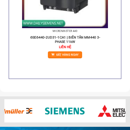
MICROMASTER 440
3 AC 4,0
6SE6440-2UD31-1CA1 | BIẾN TẦN MM440 3-
PHASE 11kW
LIÊN HỆ
ĐẶT HÀNG NGAY