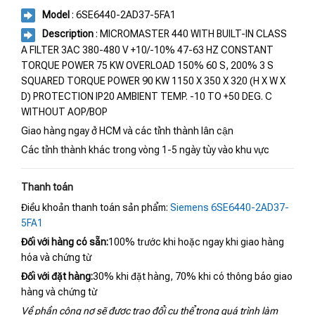
Model
: 6SE6440-2AD37-5FA1
Description
: MICROMASTER 440 WITH BUILT-IN CLASS
A FILTER 3AC 380-480 V +10/-10% 47-63 HZ CONSTANT
TORQUE POWER 75 KW OVERLOAD 150% 60 S, 200% 3 S
SQUARED TORQUE POWER 90 KW 1150 X 350 X 320 (H X W X
D) PROTECTION IP20 AMBIENT TEMP. -10 TO +50 DEG. C
WITHOUT AOP/BOP
Giao hàng ngay ở HCM và các tỉnh thành lân cận
Các tỉnh thành khác trong vòng 1-5 ngày tùy vào khu vực
Thanh toán
Điều khoản thanh toán sản phẩm:
Siemens 6SE6440-2AD37-
5FA1
Đối với hàng có sẵn:
100% trước khi hoặc ngay khi giao hàng
hóa và chứng từ
Đối với đặt hàng:
30% khi đặt hàng, 70% khi có thông báo giao
hàng và chứng từ
Về phần công nợ sẽ được trao đổi cụ thể trong quá trình làm