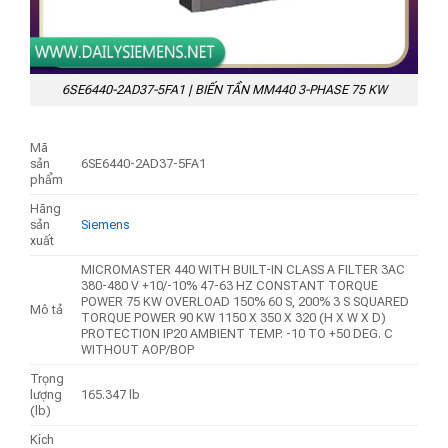
6SE6440-2AD37-5FA1 | BIẾN TẦN MM440 3-PHASE 75 KW
Mã
sản
6SE6440-2AD37-5FA1
phẩm
Hãng
sản
Siemens
xuất
MICROMASTER 440 WITH BUILT-IN CLASS A FILTER 3AC
380-480 V +10/-10% 47-63 HZ CONSTANT TORQUE
POWER 75 KW OVERLOAD 150% 60 S, 200% 3 S SQUARED
Mô tả
TORQUE POWER 90 KW 1150 X 350 X 320 (H X W X D)
PROTECTION IP20 AMBIENT TEMP. -10 TO +50 DEG. C
WITHOUT AOP/BOP
Trọng
lượng
165.347 lb
(lb)
Kích