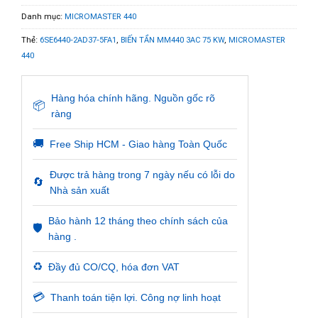
Danh mục:
MICROMASTER 440
Thẻ:
6SE6440-2AD37-5FA1
,
BIẾN TẦN MM440 3AC 75 KW
,
MICROMASTER
440
Hàng hóa chính hãng. Nguồn gốc rõ
📦
ràng
🚚
Free Ship HCM - Giao hàng Toàn Quốc
Được trả hàng trong 7 ngày nếu có lỗi do
🔄
Nhà sản xuất
Bảo hành 12 tháng theo chính sách của
🛡️
hàng .
♻️
Đầy đủ CO/CQ, hóa đơn VAT
💳
Thanh toán tiện lợi. Công nợ linh hoạt