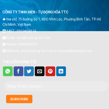
CÔNG TY TNHH ĐIỆN - TỰ ĐỘNG HÓA TTC
Địa chỉ: 75 Đường Số 1, KDC Vĩnh Lộc, Phường Bình Tân, TP. Hồ
Chí Minh, Việt Nam
MST : 0319408516
Email : son@tudong-ttc.com
Hotline: 0909393031
Website: www.tudong-ttc.com or www.dailysiemens.net
THEO DÕI CHÚNG TÔI