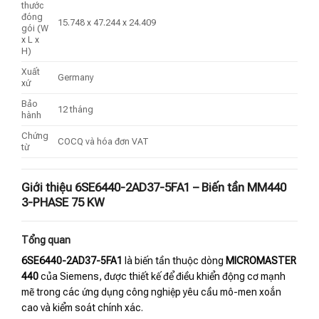
thước
đóng
15.748 x 47.244 x 24.409
gói (W
x L x
H)
Xuất
Germany
xứ
Bảo
12 tháng
hành
Chứng
COCQ và hóa đơn VAT
từ
Giới thiệu 6SE6440-2AD37-5FA1 – Biến tần MM440
3-PHASE 75 KW
Tổng quan
6SE6440-2AD37-5FA1
là biến tần thuộc dòng
MICROMASTER
440
của Siemens, được thiết kế để điều khiển động cơ mạnh
mẽ trong các ứng dụng công nghiệp yêu cầu mô-men xoắn
cao và kiểm soát chính xác.