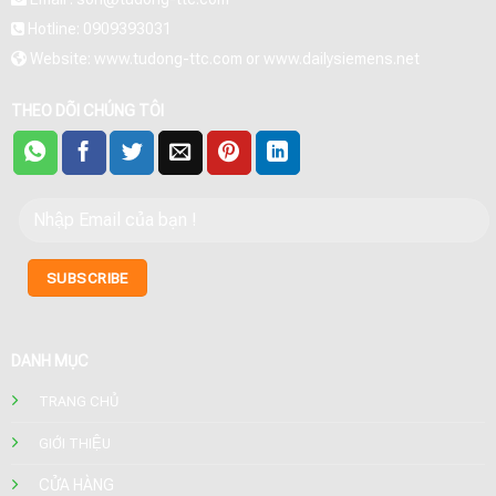
Hotline: 0909393031
Website: www.tudong-ttc.com or www.dailysiemens.net
THEO DÕI CHÚNG TÔI
DANH MỤC
TRANG CHỦ
GIỚI THIỆU
CỬA HÀNG