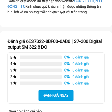
Cảm ơn quý khách đã truy cập vào website
CÔNG TY ĐIỆN TỰ
ĐỘNG TTC
Kính chúc quý khách nhận được những thông tin
hữu ích và có những trải nghiệm tuyệt vời trên trang.
Đánh giá 6ES7322-8BF00-0AB0 | S7-300 Digital
output SM 322 8 DO
0%
| 0 đánh giá
5
0%
| 0 đánh giá
4
0%
| 0 đánh giá
3
0%
| 0 đánh giá
2
0%
| 0 đánh giá
1
ĐÁNH GIÁ NGAY
Chưa có đánh giá nào.