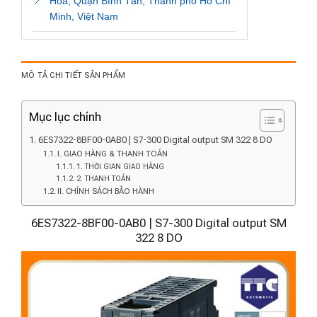
📍
Hòa, Quận Bình Tân, Thành phố Hồ Chí
Minh, Việt Nam
MÔ TẢ CHI TIẾT SẢN PHẨM
Mục lục chính
6ES7322-8BF00-0AB0 | S7-300 Digital output SM 322 8 DO
I. GIAO HÀNG & THANH TOÁN
1. THỜI GIAN GIAO HÀNG
2. THANH TOÁN
II. CHÍNH SÁCH BẢO HÀNH
6ES7322-8BF00-0AB0 | S7-300 Digital output SM
322 8 DO