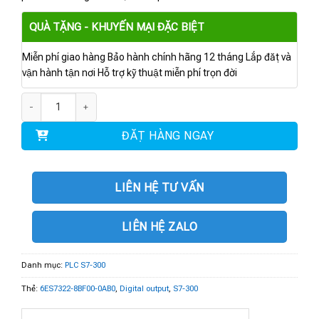
QUÀ TẶNG - KHUYẾN MẠI ĐẶC BIỆT
Miễn phí giao hàng Bảo hành chính hãng 12 tháng Lắp đặt và
vận hành tận nơi Hỗ trợ kỹ thuật miễn phí trọn đời
6ES7322-8BF00-0AB0 | S7-300 Digital output SM 322 8 DO số lượng
ĐẶT HÀNG NGAY
LIÊN HỆ TƯ VẤN
LIÊN HỆ ZALO
Danh mục:
PLC S7-300
Thẻ:
6ES7322-8BF00-0AB0
,
Digital output
,
S7-300