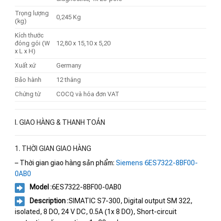
Trọng lượng
0,245 Kg
(kg)
Kích thước
đóng gói (W
12,80 x 15,10 x 5,20
x L x H)
Xuất xứ
Germany
Bảo hành
12 tháng
Chứng từ
COCQ và hóa đơn VAT
I. GIAO HÀNG & THANH TOÁN
1. THỜI GIAN GIAO HÀNG
– Thời gian giao hàng sản phẩm:
Siemens 6ES7322-8BF00-
0AB0
Model
:6ES7322-8BF00-0AB0
Description
:SIMATIC S7-300, Digital output SM 322,
isolated, 8 DO, 24 V DC, 0.5A (1x 8 DO), Short-circuit