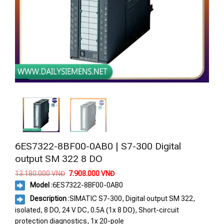
6ES7322-8BF00-0AB0 | S7-300 Digital
output SM 322 8 DO
Giá
Giá
13.180.000
VNĐ
7.908.000
VNĐ
gốc
hiện
Model
:
6ES7322-8BF00-0AB0
là:
tại
13.180.000 VNĐ.
là:
Description
:SIMATIC S7-300, Digital output SM 322,
7.908.000 VNĐ.
isolated, 8 DO, 24 V DC, 0.5A (1x 8 DO), Short-circuit
protection diagnostics, 1x 20-pole