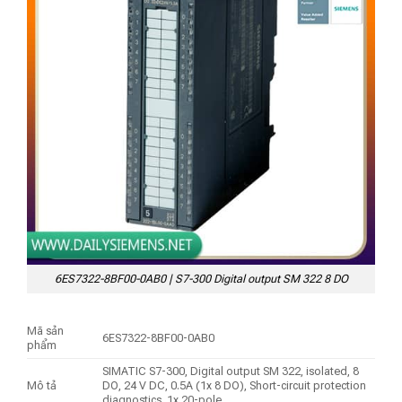
6ES7322-8BF00-0AB0 | S7-300 Digital output SM 322 8 DO
Mã sản
6ES7322-8BF00-0AB0
phẩm
SIMATIC S7-300, Digital output SM 322, isolated, 8
Mô tả
DO, 24 V DC, 0.5A (1x 8 DO), Short-circuit protection
diagnostics, 1x 20-pole