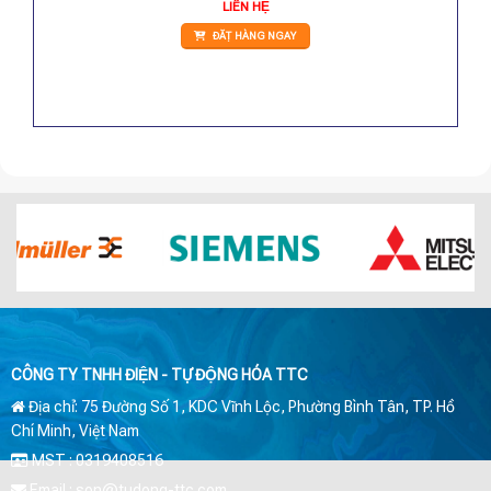
LIÊN HỆ
ĐẶT HÀNG NGAY
CÔNG TY TNHH ĐIỆN - TỰ ĐỘNG HÓA TTC
Địa chỉ: 75 Đường Số 1, KDC Vĩnh Lộc, Phường Bình Tân, TP. Hồ
Chí Minh, Việt Nam
MST : 0319408516
Email : son@tudong-ttc.com