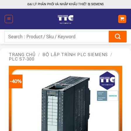
Bỏ
ĐẠI LÝ PHÂN PHỐI VÀ NHẬP KHẨU THIẾT BỊ SIEMENS
qua
nội
dung
Tìm
kiếm:
TRANG CHỦ
/
BỘ LẬP TRÌNH PLC SIEMENS
/
PLC S7-300
-40%