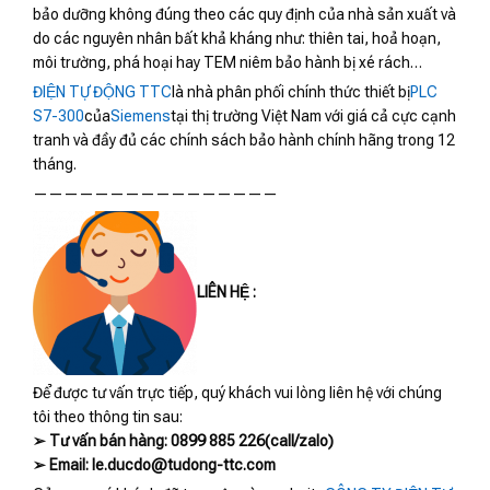
bảo dưỡng không đúng theo các quy định của nhà sản xuất và
do các nguyên nhân bất khả kháng như: thiên tai, hoả hoạn,
môi trường, phá hoại hay TEM niêm bảo hành bị xé rách…
ĐIỆN TỰ ĐỘNG TTC
là nhà phân phối chính thức thiết bị
PLC
S7-300
của
Siemens
tại thị trường Việt Nam với giá cả cực cạnh
tranh và đầy đủ các chính sách bảo hành chính hãng trong 12
tháng.
————————————————
LIÊN HỆ :
Để được tư vấn trực tiếp, quý khách vui lòng liên hệ với chúng
tôi theo thông tin sau:
➢ Tư vấn bán hàng: 0899 885 226(call/zalo)
➢ Email: le.ducdo@tudong-ttc.com