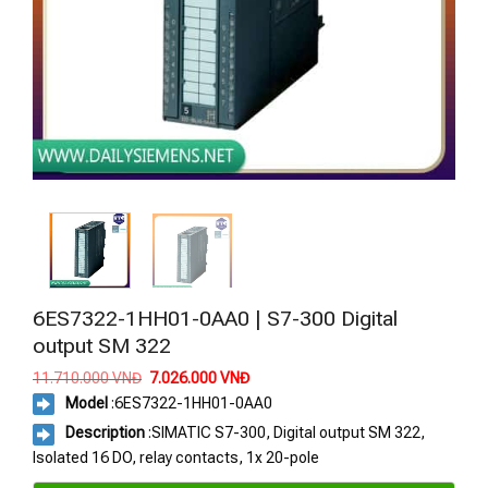
6ES7322-1HH01-0AA0 | S7-300 Digital
output SM 322
Giá
Giá
11.710.000
VNĐ
7.026.000
VNĐ
gốc
hiện
Model
:
6ES7322-1HH01-0AA0
là:
tại
11.710.000 VNĐ.
là:
Description
:SIMATIC S7-300, Digital output SM 322,
7.026.000 VNĐ.
Isolated 16 DO, relay contacts, 1x 20-pole