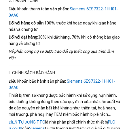
2. THANH TOÁN
Điều khoản thanh toán sản phẩm:
Siemens 6ES7322-1HH01-
0AA0
Đối với hàng có sẵn:
100% trước khi hoặc ngay khi giao hàng
hóa và chứng từ
Đối với đặt hàng:
30% khi đặt hàng, 70% khi có thông báo giao
hàng và chứng từ
Về phần công nợ sẽ được trao đổi cụ thể trong quá trình làm
việc.
II. CHÍNH SÁCH BẢO HÀNH
Điều khoản bảo hành sản phẩm:
Siemens 6ES7322-1HH01-
0AA0
Thiết bị trên sẽ không được bảo hành khi sử dụng, vận hành,
bảo dưỡng không đúng theo các quy định của nhà sản xuất và
do các nguyên nhân bất khả kháng như: thiên tai, hoả hoạn,
môi trường, phá hoại hay TEM niêm bảo hành bị xé rách…
ĐIỆN TỰ ĐỘNG TTC
là nhà phân phối chính thức thiết bị
PLC
S7-300
của
Siemens
tại thị trường Việt Nam với giá cả cực cạnh