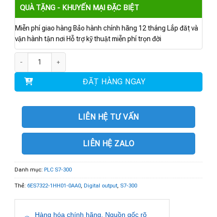
QUÀ TẶNG - KHUYẾN MẠI ĐẶC BIỆT
Miễn phí giao hàng Bảo hành chính hãng 12 tháng Lắp đặt và
vận hành tận nơi Hỗ trợ kỹ thuật miễn phí trọn đời
6ES7322-1HH01-0AA0 | S7-300 Digital output SM 322 số lượng
ĐẶT HÀNG NGAY
LIÊN HỆ TƯ VẤN
LIÊN HỆ ZALO
Danh mục:
PLC S7-300
Thẻ:
6ES7322-1HH01-0AA0
,
Digital output
,
S7-300
Hàng hóa chính hãng. Nguồn gốc rõ