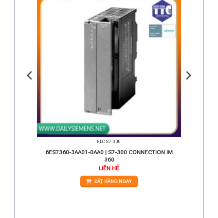
PLC S7-300
C-2 DP
6ES7360-3AA01-0AA0 | S7-300 CONNECTION IM
360
LIÊN HỆ
ĐẶT HÀNG NGAY