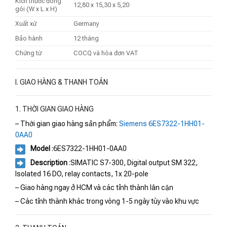
Kích thước đóng
12,80 x 15,30 x 5,20
gói (W x L x H)
Xuất xứ
Germany
Bảo hành
12 tháng
Chứng từ
COCQ và hóa đơn VAT
I. GIAO HÀNG & THANH TOÁN
1. THỜI GIAN GIAO HÀNG
– Thời gian giao hàng sản phẩm:
Siemens 6ES7322-1HH01-
0AA0
Model
:6ES7322-1HH01-0AA0
Description
:SIMATIC S7-300, Digital output SM 322,
Isolated 16 DO, relay contacts, 1x 20-pole
– Giao hàng ngay ở HCM và các tỉnh thành lân cận
– Các tỉnh thành khác trong vòng 1-5 ngày tùy vào khu vực