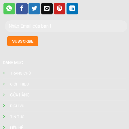
DANH MỤC
TRANG CHỦ
GIỚI THIỆU
CỬA HÀNG
DỊCH VỤ
TIN TỨC
LIÊN HỆ