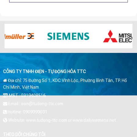
CÔNG TY TNHH ĐIỆN - TỰ ĐỘNG HÓA TTC
Địa chỉ: 75 Đường Số 1, KDC Vĩnh Lộc, Phường Bình Tân, TP. Hồ
Chí Minh, Việt Nam
MST : 0319408516
Email : son@tudong-ttc.com
Hotline: 0909393031
Website: www.tudong-ttc.com or www.dailysiemens.net
THEO DÕI CHÚNG TÔI