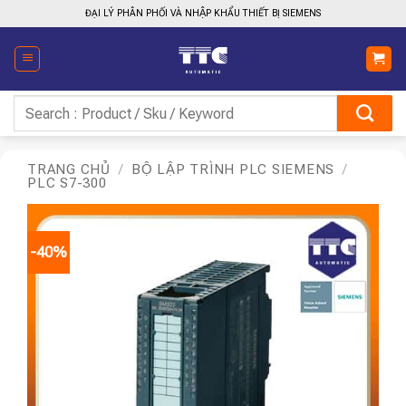
Bỏ
ĐẠI LÝ PHÂN PHỐI VÀ NHẬP KHẨU THIẾT BỊ SIEMENS
qua
nội
dung
Tìm
kiếm:
TRANG CHỦ
/
BỘ LẬP TRÌNH PLC SIEMENS
/
PLC S7-300
-40%